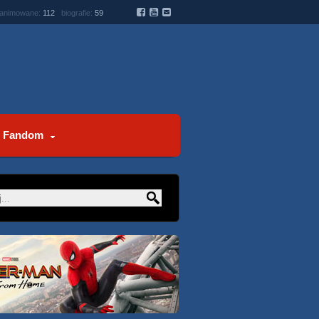
 animowane:
112
biografie:
59
Fandom