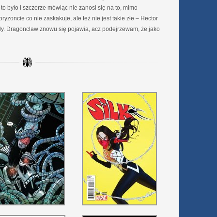
o było i szczerze mówiąc nie zanosi się na to, mimo
yzoncie co nie zaskakuje, ale też nie jest takie złe – Hector
ndy. Dragonclaw znowu się pojawia, acz podejrzewam, że jako