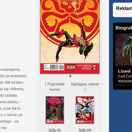
Rekla
Biograf
 dowiadujemy,
Lizard
óry po kradzieży
Curt Con
wyruszył
 Silk od tyłu i
⟨ Poprzedni
Następny numer
a się i kilkoma
numer
⟩
ndy szukała
nej okolicy –
, a jak tak to
co z nimi to już
onikąd – za
e ma
Silk #1
Silk #3