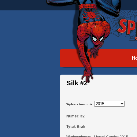
H
Silk #2
Wybierz tom i rok:
Numer:
#2
Tytuł:
Brak