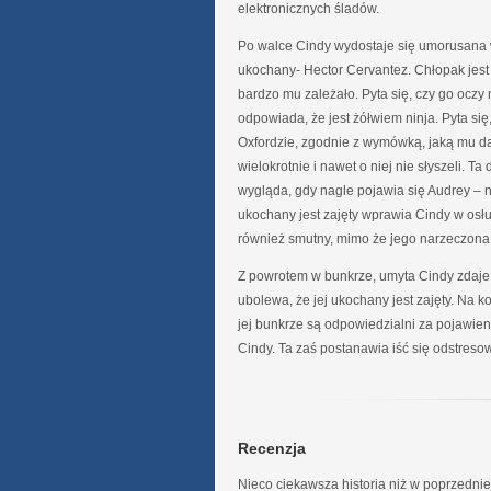
elektronicznych śladów.
Po walce Cindy wydostaje się umorusana w
ukochany- Hector Cervantez. Chłopak jest ca
bardzo mu zależało. Pyta się, czy go oczy 
odpowiada, że jest żółwiem ninja. Pyta się,
Oxfordzie, zgodnie z wymówką, jaką mu dał
wielokrotnie i nawet o niej nie słyszeli. Ta
wygląda, gdy nagle pojawia się Audrey – n
ukochany jest zajęty wprawia Cindy w osłu
również smutny, mimo że jego narzeczona j
Z powrotem w bunkrze, umyta Cindy zdaje r
ubolewa, że jej ukochany jest zajęty. Na 
jej bunkrze są odpowiedzialni za pojawieni
Cindy. Ta zaś postanawia iść się odstres
Recenzja
Nieco ciekawsza historia niż w poprzedniej