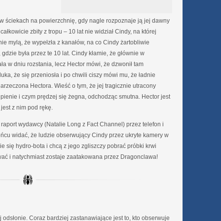
 ściekach na powierzchnię, gdy nagle rozpoznaje ją jej dawny
łkowicie zbity z tropu – 10 lat nie widział Cindy, na której
nie mylą, że wypełzła z kanałów, na co Cindy żartobliwie
 gdzie była przez te 10 lat. Cindy kłamie, że głównie w
a w dniu rozstania, lecz Hector mówi, że dzwonił tam
 duka, że się przeniosła i po chwili ciszy mówi mu, że ładnie
arzeczona Hectora. Wieść o tym, że jej tragicznie utracony
pienie i czym prędzej się żegna, odchodząc smutna. Hector jest
est z nim pod rękę.
aport wydawcy (Natalie Long z Fact Channel) przez telefon i
końcu widać, że ludzie obserwujący Cindy przez ukryte kamery w
e się hydro-bota i chcą z jego zgliszczy pobrać próbki krwi
ować i natychmiast zostaje zaatakowana przez Dragonclawa!
 odsłonie. Coraz bardziej zastanawiające jest to, kto obserwuje