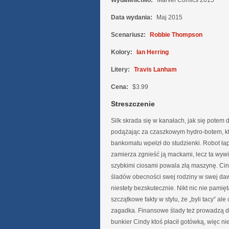
Wydawnictwo:
Marvel Comics 2015
Data wydania:
Maj 2015
Scenariusz:
Robbie Thompson
Kolory:
Ian Herring
Litery:
Travis Lanham
Cena:
$3.99
Streszczenie
Silk skrada się w kanałach, jak się potem
podążając za czaszkowym hydro-botem, kt
bankomatu wpełzł do studzienki. Robot łapie
zamierza zgnieść ją mackami, lecz ta wywij
szybkimi ciosami powala złą maszynę. Ci
śladów obecności swej rodziny w swej daw
niestety bezskutecznie. Nikt nic nie pamięta
szczątkowe fakty w stylu, że „byli tacy” ale 
zagadka. Finansowe ślady też prowadzą d
bunkier Cindy ktoś płacił gotówką, więc ni