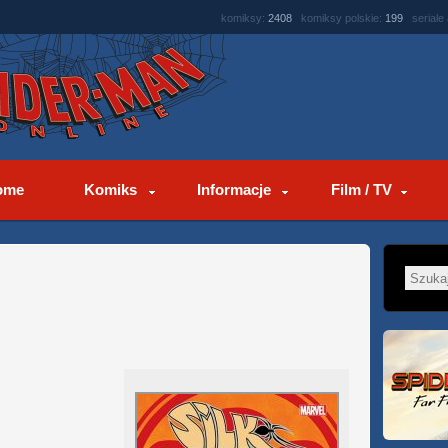
komiksy:
2408
komiksy polskie:
199
seriale
ome
Komiks
Informacje
Film / TV