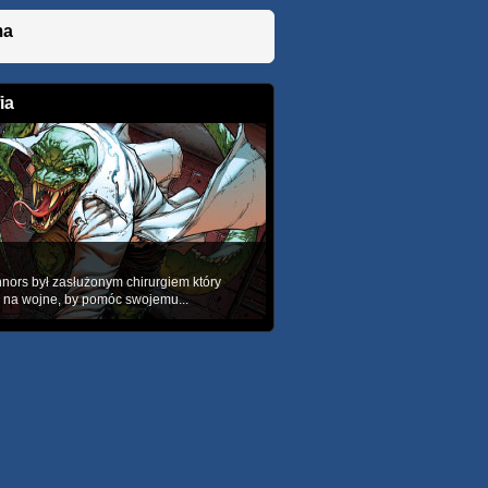
ma
ia
nors był zasłużonym chirurgiem który
 na wojne, by pomóc swojemu...