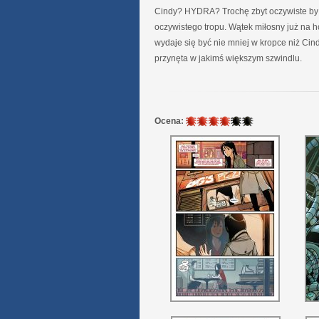
Cindy? HYDRA? Trochę zbyt oczywiste by t
oczywistego tropu. Wątek miłosny już na hor
wydaje się być nie mniej w kropce niż Ci
przynęta w jakimś większym szwindlu.
4
Ocena:
/
6