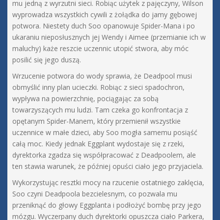
mu jedną z wyrzutni sieci. Robiąc użytek z pajęczyny, Wilson
wyprowadza wszystkich cywili z żołądka do jamy gębowej
potwora. Niestety duch Soo opanowuje Spider-Mana i po
ukaraniu nieposłusznych jej Wendy i Aimee (przemianie ich w
maluchy) każe reszcie uczennic utopić stwora, aby móc
posilić się jego duszą.
Wrzucenie potwora do wody sprawia, że Deadpool musi
obmyślić inny plan ucieczki. Robiąc z sieci spadochron,
wypływa na powierzchnię, pociągając za sobą
towarzyszących mu ludzi. Tam czeka go konfrontacja z
opętanym Spider-Manem, który przemienił wszystkie
uczennice w małe dzieci, aby Soo mogła samemu posiąść
całą moc. Kiedy jednak Eggplant wydostaje się z rzeki,
dyrektorka zgadza się współpracować z Deadpoolem, ale
ten stawia warunek, że później opuści ciało jego przyjaciela.
Wykorzystując resztki mocy na rzucenie ostatniego zaklęcia,
Soo czyni Deadpoola bezcielesnym, co pozwala mu
przeniknąć do głowy Eggplanta i podłożyć bombę przy jego
mózgu. Wyczerpany duch dyrektorki opuszcza ciało Parkera,