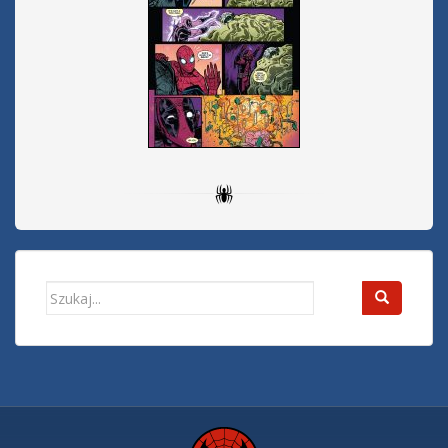
Search
for: