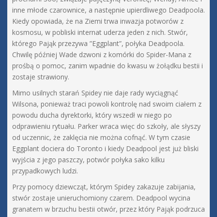
inne młode czarownice, a następnie upierdliwego Deadpoola.
Kiedy opowiada, że na Ziemi trwa inwazja potworów z
kosmosu, w pobliski internat uderza jeden z nich. Stwór,
którego Pająk przezywa ”Eggplant”, połyka Deadpoola.
Chwilę później Wade dzwoni z komórki do Spider-Mana z
prośbą o pomoc, zanim wpadnie do kwasu w żołądku bestii i
zostaje strawiony.
Mimo usilnych starań Spidey nie daje rady wyciągnąć
Wilsona, ponieważ traci powoli kontrolę nad swoim ciałem z
powodu ducha dyrektorki, który wszedł w niego po
odprawieniu rytuału. Parker wraca więc do szkoły, ale słyszy
od uczennic, że zaklęcia nie można cofnąć. W tym czasie
Eggplant dociera do Toronto i kiedy Deadpool jest już bliski
wyjścia z jego paszczy, potwór połyka sako kilku
przypadkowych ludzi.
Przy pomocy dziewcząt, którym Spidey zakazuje zabijania,
stwór zostaje unieruchomiony czarem. Deadpool wycina
granatem w brzuchu bestii otwór, przez który Pająk podrzuca