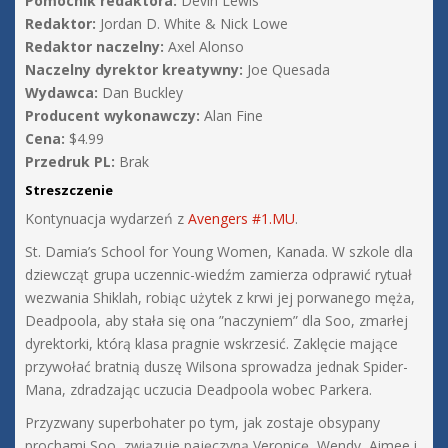
Pomocnik redaktora:
Devin Lewis
Redaktor:
Jordan D. White & Nick Lowe
Redaktor naczelny:
Axel Alonso
Naczelny dyrektor kreatywny:
Joe Quesada
Wydawca:
Dan Buckley
Producent wykonawczy:
Alan Fine
Cena:
$4.99
Przedruk PL:
Brak
Streszczenie
Kontynuacja wydarzeń z
Avengers #1.MU
.
St. Damia’s School for Young Women, Kanada. W szkole dla
dziewcząt grupa uczennic-wiedźm zamierza odprawić rytuał
wezwania Shiklah, robiąc użytek z krwi jej porwanego męża,
Deadpoola, aby stała się ona ”naczyniem” dla Soo, zmarłej
dyrektorki, którą klasa pragnie wskrzesić. Zaklęcie mające
przywołać bratnią duszę Wilsona sprowadza jednak Spider-
Mana, zdradzając uczucia Deadpoola wobec Parkera.
Przyzwany superbohater po tym, jak zostaje obsypany
prochami Soo, związuje pajęczyną Veronicę, Wendy, Aimee i