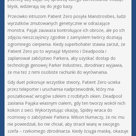
błysk, wdzierają się do jego bazy.
Przeciwko intruzom Patient Zero posyła Manstrosities, ludzi
wyrzutków zmutowanych genetycznie w odrażające
monstra. Pająk zauważa kontrolujące ich obroże, ale po ich
zdjęciu nieszczęśnicy zgodnie z zamysłem twórcy doznają
ogromnego cierpienia. Kiedy superbohater stawia zarzut, że
Patient Zero po to wynajął Mysterio i Deadpoola i
zaplanował zabójstwo Parkera, aby uzyskać dostęp do
technologii genowej Parker Industries, zbrodniarz wyjawia,
że ma też z nimi osobiste rachunki do wyrównania.
Gdy duet pokonuje wszystkie stwory, Patient Zero ucieka
przez teleporter i uruchamia nadprzewodnik, który ma
poszatkować wrogów szkłem z rozbitych okien. Deadpool
zasłania Pająka własnym ciałem, gdy ten tworzy wokół nich
kokon z sieci. Wykorzystując okazję, Spidey wraca do
rozmowy o zabójstwie Parkera. Wilson tłumaczy, że nic mu
nie powiedział, bo nie chciał, aby stracił wiarę w swojego
szefa – rzekomego zbrodniarza. Kiedy ściąga maskę, okazuje