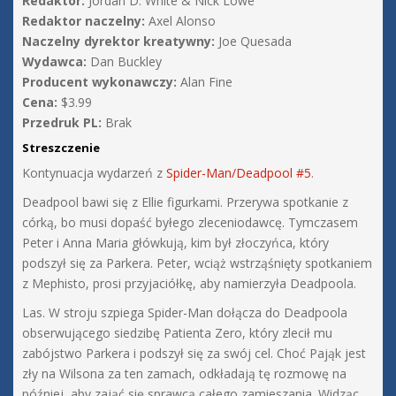
Redaktor:
Jordan D. White & Nick Lowe
Redaktor naczelny:
Axel Alonso
Naczelny dyrektor kreatywny:
Joe Quesada
Wydawca:
Dan Buckley
Producent wykonawczy:
Alan Fine
Cena:
$3.99
Przedruk PL:
Brak
Streszczenie
Kontynuacja wydarzeń z
Spider-Man/Deadpool #5
.
Deadpool bawi się z Ellie figurkami. Przerywa spotkanie z
córką, bo musi dopaść byłego zleceniodawcę. Tymczasem
Peter i Anna Maria główkują, kim był złoczyńca, który
podszył się za Parkera. Peter, wciąż wstrząśnięty spotkaniem
z Mephisto, prosi przyjaciółkę, aby namierzyła Deadpoola.
Las. W stroju szpiega Spider-Man dołącza do Deadpoola
obserwującego siedzibę Patienta Zero, który zlecił mu
zabójstwo Parkera i podszył się za swój cel. Choć Pająk jest
zły na Wilsona za ten zamach, odkładają tę rozmowę na
później, aby zająć się sprawcą całego zamieszania. Widząc