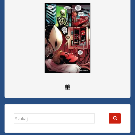
Search
for: