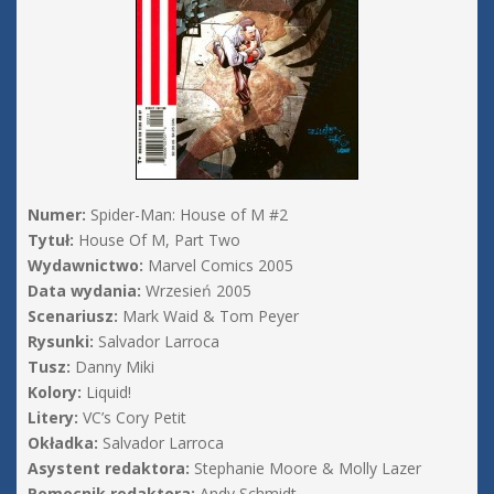
Numer:
Spider-Man: House of M #2
Tytuł:
House Of M, Part Two
Wydawnictwo:
Marvel Comics 2005
Data wydania:
Wrzesień 2005
Scenariusz:
Mark Waid & Tom Peyer
Rysunki:
Salvador Larroca
Tusz:
Danny Miki
Kolory:
Liquid!
Litery:
VC’s Cory Petit
Okładka:
Salvador Larroca
Asystent redaktora:
Stephanie Moore & Molly Lazer
Pomocnik redaktora:
Andy Schmidt