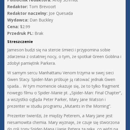
Redaktor:
Tom Brevoort
Redaktor naczelny:
Joe Quesada
Wydawca:
Dan Buckley
Cena:
$2.99
Przedruk PL:
Brak
Streszczenie
Jameson budzi się na stercie śmieci i przypomina sobie
zdarzenia z ostatniej nocy, o tym, że spotkał Green Goblina i
zdobył pamiętnik Parkera.
W samym sercu Manhattanu Venom trzyma w swej sieci
Gwen Stacy. Spider-Man próbuje ją ratować jednak Gwen
spada… W tym momencie okazuje się, że to tylko fragment
nowego filmu o Spider-Manie pt. „Spider-Man: Final Chapter”,
a wszystko ogląda Peter Parker, Mary Jane Watson i
prezenter w studiu programu „Mutants in the Morning”.
Prezenter twierdzi, że między Peterem, a Mary Jane jest
niesamowita chemia. Mary wyznaje, że czuje się stworzona
do roli żony Spider-Mana i łapie Petera za rękę, co widzi na