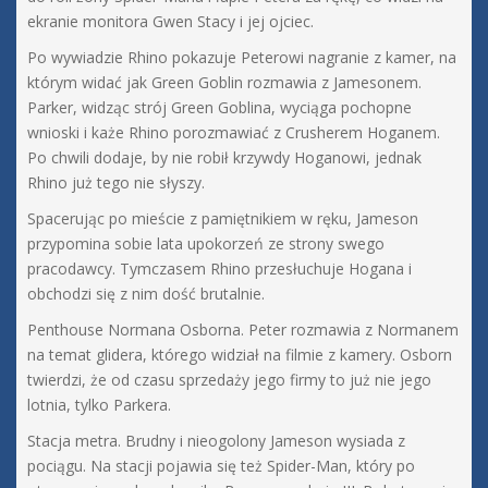
ekranie monitora Gwen Stacy i jej ojciec.
Po wywiadzie Rhino pokazuje Peterowi nagranie z kamer, na
którym widać jak Green Goblin rozmawia z Jamesonem.
Parker, widząc strój Green Goblina, wyciąga pochopne
wnioski i każe Rhino porozmawiać z Crusherem Hoganem.
Po chwili dodaje, by nie robił krzywdy Hoganowi, jednak
Rhino już tego nie słyszy.
Spacerując po mieście z pamiętnikiem w ręku, Jameson
przypomina sobie lata upokorzeń ze strony swego
pracodawcy. Tymczasem Rhino przesłuchuje Hogana i
obchodzi się z nim dość brutalnie.
Penthouse Normana Osborna. Peter rozmawia z Normanem
na temat glidera, którego widział na filmie z kamery. Osborn
twierdzi, że od czasu sprzedaży jego firmy to już nie jego
lotnia, tylko Parkera.
Stacja metra. Brudny i nieogolony Jameson wysiada z
pociągu. Na stacji pojawia się też Spider-Man, który po