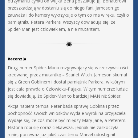
otrzymaniu cynku od wujka Bena poszukuje JJJ. Bohaterowi
przeszkadzają w dostaniu się do niego fani. Jameson go
zauważa i do kamery wykrzykuje o tym co ma w ręku, czyli o
pamiętniku Petera Parkera. Wszyscy dowiadują się, że
Spider-Man jest człowiekiem, a nie mutantem.
Recenzja
Drugi numer Spider-Mana rozgrywający się w rzeczywistości
kreowanej przez mutantkę – Scarlet Witch. Jameson skumał
się z Green Goblinem i dostał pamiętnik Parkera, w którym
jest cała prawda o Człowieku-Pająku. W tym numerze ludzie
się dowiadują, że Spider-Man to bardziej MAN niż Spider.
Akcja nabiera tempa. Peter bada sprawę Goblina i przez
pochopność swoich wniosków wydaje wyrok na przyjaciela.
Wydaje się, że coś może być między Mary Jane, a Peterem.
Historia robi się coraz ciekawsza, jednak nie zaskoczyła
mnie, ponieważ już jakiś czas temu Marvel udostępnił