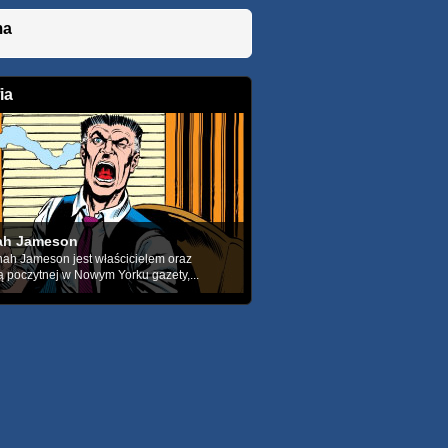
ma
ia
ah Jameson
ah Jameson jest właścicielem oraz
poczytnej w Nowym Yorku gazety,...