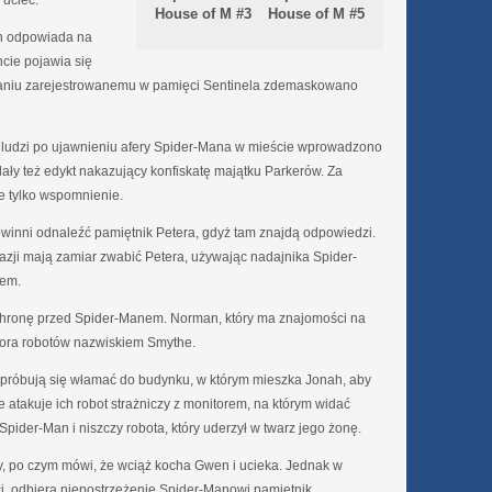
 uciec.
House of M #3
House of M #5
n odpowiada na
ie pojawia się
agraniu zarejestrowanemu w pamięci Sentinela zdemaskowano
ludzi po ujawnieniu afery Spider-Mana w mieście wprowadzono
ały też edykt nakazujący konfiskatę majątku Parkerów. Za
e tylko wspomnienie.
inni odnaleźć pamiętnik Petera, gdyż tam znajdą odpowiedzi.
azji mają zamiar zwabić Petera, używając nadajnika Spider-
łem.
chronę przed Spider-Manem. Norman, który ma znajomości na
tora robotów nazwiskiem Smythe.
 próbują się włamać do budynku, w którym mieszka Jonah, aby
e atakuje ich robot strażniczy z monitorem, na którym widać
pider-Man i niszczy robota, który uderzył w twarz jego żonę.
cy, po czym mówi, że wciąż kocha Gwen i ucieka. Jednak w
eci, odbiera niepostrzeżenie Spider-Manowi pamiętnik.