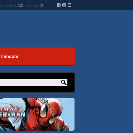
 animowane:
112
biografie:
59
Fandom