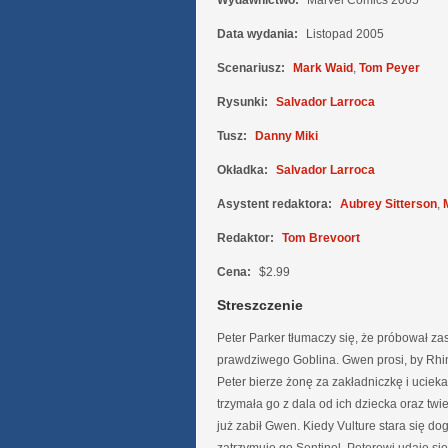
Wydawnictwo:
Marvel Comics 2005
Data wydania:
Listopad 2005
Scenariusz:
Mark Waid
,
Tom Peyer
Rysunki:
Salvador Larroca
Tusz:
Danny Miki
Okładka:
Salvador Larroca
Asystent redaktora:
Aubrey Sitterson
,
Redaktor:
Tom Brevoort
Cena:
$2.99
Streszczenie
Peter Parker tłumaczy się, że próbował za
prawdziwego Goblina. Gwen prosi, by Rhin
Peter bierze żonę za zakładniczkę i ucieka,
trzymała go z dala od ich dziecka oraz twi
już zabił Gwen. Kiedy Vulture stara się do