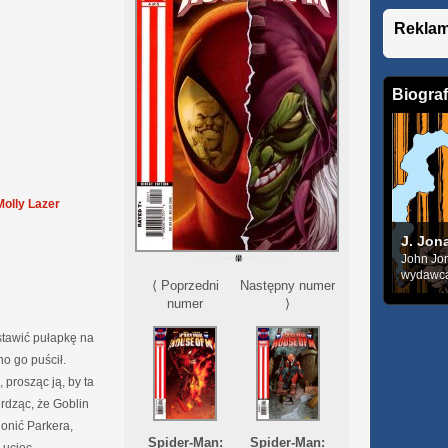
Rekla
Biograf
Molly Lazer
J. Jon
John Jon
wydawcą 
⟨ Poprzedni
Następny numer
numer
⟩
stawić pułapkę na
o go puścił.
 prosząc ją, by ta
erdząc, że Goblin
gonić Parkera,
Spider-Man:
Spider-Man: