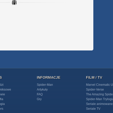
S
INFORMACJE
FILM / TV
dzi
Spider-Man
Marvel Cinematic U
omiksowe
Artykuły
Spider-Verse
owie
FAQ
The Amazing Spide
fia
Gry
Spider-Man Trylogi
ogia
Seriale animowane
ers
Seriale TV