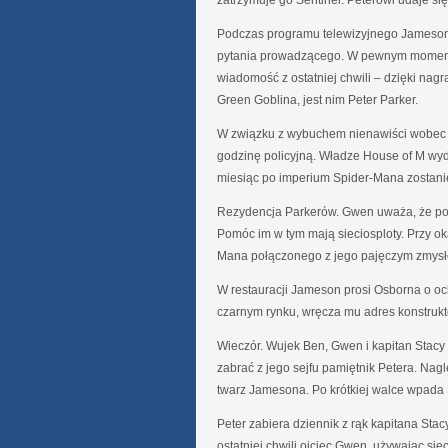
zatrzymuje go Sentinel. Peterowi udaje się
Podczas programu telewizyjnego Jameso
pytania prowadzącego. W pewnym momenc
wiadomość z ostatniej chwili – dzięki n
Green Goblina, jest nim Peter Parker.
W związku z wybuchem nienawiści wobec 
godzinę policyjną. Władze House of M wyd
miesiąc po imperium Spider-Mana zostani
Rezydencja Parkerów. Gwen uważa, że pow
Pomóc im w tym mają sieciosploty. Przy ok
Mana połączonego z jego pajęczym zmys
W restauracji Jameson prosi Osborna o o
czarnym rynku, wręcza mu adres konstruk
Wieczór. Wujek Ben, Gwen i kapitan Stacy
zabrać z jego sejfu pamiętnik Petera. Nagl
twarz Jamesona. Po krótkiej walce wpada S
Peter zabiera dziennik z rąk kapitana Sta
ostatniej chwili ojciec Gwen, używając si