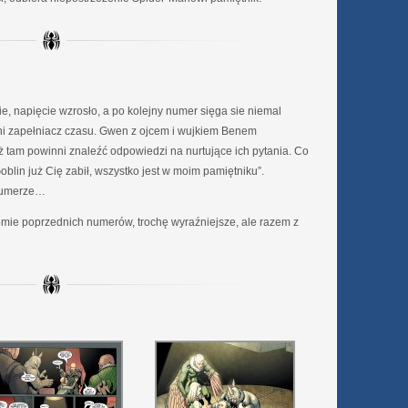
, napięcie wzrosło, a po kolejny numer sięga sie niemal
edni zapełniacz czasu. Gwen z ojcem i wujkiem Benem
ż tam powinni znaleźć odpowiedzi na nurtujące ich pytania. Co
blin już Cię zabił, wszystko jest w moim pamiętniku”.
 numerze…
ziomie poprzednich numerów, trochę wyraźniejsze, ale razem z