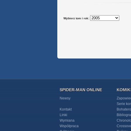
Wybierz tom i rok:
SPIDER-MAN ONLINE
KOMIK
Newsy
Zapowie
Serie k
Kontakt
Bohater
Linki
Bibliogra
Wymiana
Chronol
Współpraca
Crossov