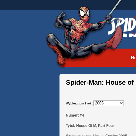
H
Spider-Man: House of
Wybierz tom i rok:
Numer:
#4
Tytuł:
House Of M, Part Four