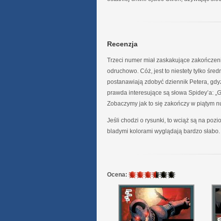
Recenzja
Trzeci numer miał zaskakujące zakończenie
odruchowo. Cóż, jest to niestety tylko śr
postanawiają zdobyć dziennik Petera, gdy
prawda interesujące są słowa Spidey’a: „Go
Zobaczymy jak to się zakończy w piątym
Jeśli chodzi o rysunki, to wciąż są na po
bladymi kolorami wyglądają bardzo słabo.
3.5
Ocena:
/
6