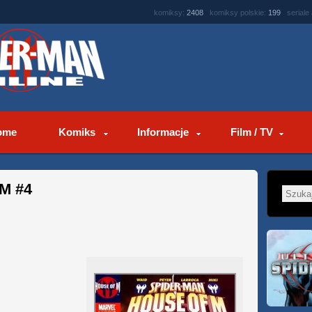
komiksy:
2408
komiksy polskie:
199
seriale
ome
Komiks
Informacje
Film / TV
 M #4