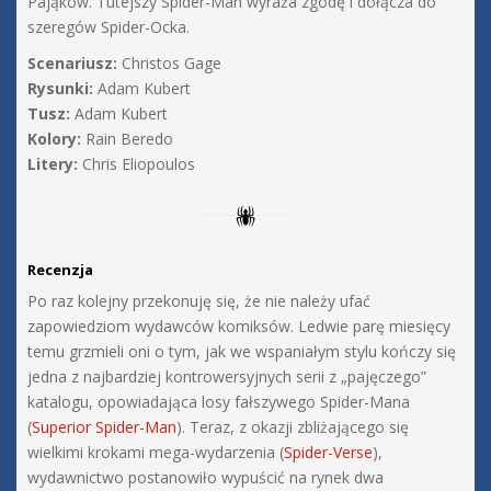
Pająków. Tutejszy Spider-Man wyraża zgodę i dołącza do
szeregów Spider-Ocka.
Scenariusz:
Christos Gage
Rysunki:
Adam Kubert
Tusz:
Adam Kubert
Kolory:
Rain Beredo
Litery:
Chris Eliopoulos
Recenzja
Po raz kolejny przekonuję się, że nie należy ufać
zapowiedziom wydawców komiksów. Ledwie parę miesięcy
temu grzmieli oni o tym, jak we wspaniałym stylu kończy się
jedna z najbardziej kontrowersyjnych serii z „pajęczego”
katalogu, opowiadająca losy fałszywego Spider-Mana
(
Superior Spider-Man
). Teraz, z okazji zbliżającego się
wielkimi krokami mega-wydarzenia (
Spider-Verse
),
wydawnictwo postanowiło wypuścić na rynek dwa