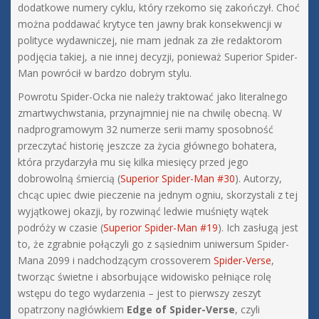
dodatkowe numery cyklu, który rzekomo się zakończył. Choć
można poddawać krytyce ten jawny brak konsekwencji w
polityce wydawniczej, nie mam jednak za złe redaktorom
podjęcia takiej, a nie innej decyzji, ponieważ Superior Spider-
Man powrócił w bardzo dobrym stylu.
Powrotu Spider-Ocka nie należy traktować jako literalnego
zmartwychwstania, przynajmniej nie na chwilę obecną. W
nadprogramowym 32 numerze serii mamy sposobność
przeczytać historię jeszcze za życia głównego bohatera,
która przydarzyła mu się kilka miesięcy przed jego
dobrowolną śmiercią (
Superior Spider-Man #30
). Autorzy,
chcąc upiec dwie pieczenie na jednym ogniu, skorzystali z tej
wyjątkowej okazji, by rozwinąć ledwie muśnięty wątek
podróży w czasie (
Superior Spider-Man #19
). Ich zasługą jest
to, że zgrabnie połączyli go z sąsiednim uniwersum Spider-
Mana 2099 i nadchodzącym crossoverem
Spider-Verse
,
tworząc świetne i absorbujące widowisko pełniące rolę
wstępu do tego wydarzenia – jest to pierwszy zeszyt
opatrzony nagłówkiem
Edge of Spider-Verse
, czyli