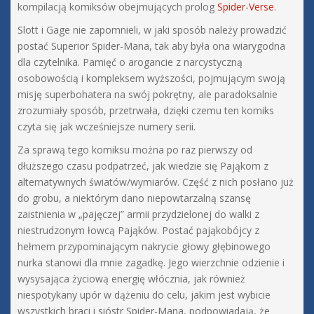
kompilacją komiksów obejmujących prolog
Spider-Verse
.
Slott i Gage nie zapomnieli, w jaki sposób należy prowadzić
postać Superior Spider-Mana, tak aby była ona wiarygodna
dla czytelnika. Pamięć o arogancie z narcystyczną
osobowością i kompleksem wyższości, pojmującym swoją
misję superbohatera na swój pokrętny, ale paradoksalnie
zrozumiały sposób, przetrwała, dzięki czemu ten komiks
czyta się jak wcześniejsze numery serii.
Za sprawą tego komiksu można po raz pierwszy od
dłuższego czasu podpatrzeć, jak wiedzie się Pająkom z
alternatywnych światów/wymiarów. Część z nich posłano już
do grobu, a niektórym dano niepowtarzalną szansę
zaistnienia w „pajęczej” armii przydzielonej do walki z
niestrudzonym łowcą Pająków. Postać pająkobójcy z
hełmem przypominającym nakrycie głowy głębinowego
nurka stanowi dla mnie zagadkę. Jego wierzchnie odzienie i
wysysająca życiową energię włócznia, jak również
niespotykany upór w dążeniu do celu, jakim jest wybicie
wszystkich braci i sióstr Spider-Mana, podpowiadają, że