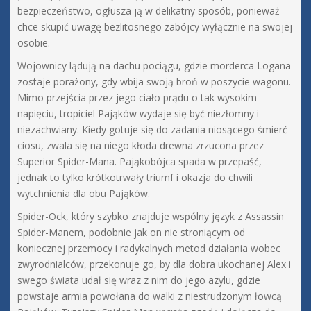
bezpieczeństwo, ogłusza ją w delikatny sposób, ponieważ
chce skupić uwagę bezlitosnego zabójcy wyłącznie na swojej
osobie.
Wojownicy lądują na dachu pociągu, gdzie morderca Logana
zostaje porażony, gdy wbija swoją broń w poszycie wagonu.
Mimo przejścia przez jego ciało prądu o tak wysokim
napięciu, tropiciel Pająków wydaje się być niezłomny i
niezachwiany. Kiedy gotuje się do zadania niosącego śmierć
ciosu, zwala się na niego kłoda drewna zrzucona przez
Superior Spider-Mana. Pająkobójca spada w przepaść,
jednak to tylko krótkotrwały triumf i okazja do chwili
wytchnienia dla obu Pająków.
Spider-Ock, który szybko znajduje wspólny język z Assassin
Spider-Manem, podobnie jak on nie stroniącym od
koniecznej przemocy i radykalnych metod działania wobec
zwyrodnialców, przekonuje go, by dla dobra ukochanej Alex i
swego świata udał się wraz z nim do jego azylu, gdzie
powstaje armia powołana do walki z niestrudzonym łowcą