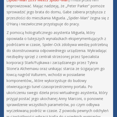
improwizować. Mając nadzieję, że „Peter Parker” pomoże
sprowadzić jego brata do domu, Gabe zabiera przybysza z
przeszłości do mieszkania Miguela. „Spider-Man” żegna się z
O’Harą i niezwłocznie przystępuje do pracy.
Z pomocą holograficznego asystenta Miguela, który
opowiada o tutejszych wynalazkach eksperymentujących z
podróżami w czasie, Spider-Ock zdobywa wiedzę potrzebną
do skonstruowania odpowiedniego urządzenia. Wykradając
niezbędny sprzęt z centrali strzeżonej przez Specialista
korporacji Stark/Fujikawa i zarządzanego przez Tylera
Stone’a Alchemaxu oraz unikając starcia ze ścigającym go
łowcą nagród Vulturem, wchodzi w posiadanie
komponentów,, które wykorzystuje do budowy
otwierającego tunel czasoprzestrzenny portalu. Po
ukończeniu swego dzieła prosi wirtualnego asystenta, który
przyjął postać jego ukochanej Anny Marconi, o ponowne
sprawdzenie wszystkich parametrów, po czym odbywa
wyczekiwaną podróż w czasie. Z powodu pewnych odchyleń
w częstotliwości wibracji trafia do sąsiednich wymiarów,