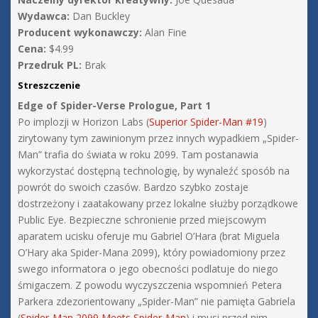
Wydawca:
Dan Buckley
Producent wykonawczy:
Alan Fine
Cena:
$4.99
Przedruk PL:
Brak
Streszczenie
Edge of Spider-Verse Prologue, Part 1
Po implozji w Horizon Labs (
Superior Spider-Man #19
)
zirytowany tym zawinionym przez innych wypadkiem „Spider-
Man” trafia do świata w roku 2099. Tam postanawia
wykorzystać dostępną technologię, by wynaleźć sposób na
powrót do swoich czasów. Bardzo szybko zostaje
dostrzeżony i zaatakowany przez lokalne służby porządkowe
Public Eye. Bezpieczne schronienie przed miejscowym
aparatem ucisku oferuje mu Gabriel O’Hara (brat Miguela
O’Hary aka Spider-Mana 2099), który powiadomiony przez
swego informatora o jego obecności podlatuje do niego
śmigaczem. Z powodu wyczyszczenia wspomnień Petera
Parkera zdezorientowany „Spider-Man” nie pamięta Gabriela
(
Spider-Man 2099 Meets Spider-Man
) i musi przed nim