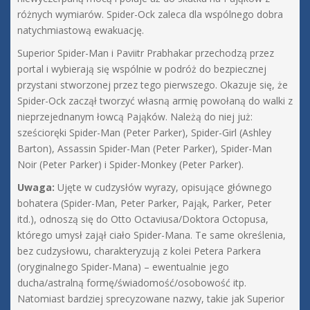
różnych wymiarów. Spider-Ock zaleca dla wspólnego dobra
natychmiastową ewakuację.
Superior Spider-Man i Paviitr Prabhakar przechodzą przez
portal i wybierają się wspólnie w podróż do bezpiecznej
przystani stworzonej przez tego pierwszego. Okazuje się, że
Spider-Ock zaczął tworzyć własną armię powołaną do walki z
nieprzejednanym łowcą Pająków. Należą do niej już:
sześcioręki Spider-Man (Peter Parker), Spider-Girl (Ashley
Barton), Assassin Spider-Man (Peter Parker), Spider-Man
Noir (Peter Parker) i Spider-Monkey (Peter Parker).
Uwaga:
Ujęte w cudzysłów wyrazy, opisujące głównego
bohatera (Spider-Man, Peter Parker, Pająk, Parker, Peter
itd.), odnoszą się do Otto Octaviusa/Doktora Octopusa,
którego umysł zajął ciało Spider-Mana. Te same określenia,
bez cudzysłowu, charakteryzują z kolei Petera Parkera
(oryginalnego Spider-Mana) – ewentualnie jego
ducha/astralną formę/świadomość/osobowość itp.
Natomiast bardziej sprecyzowane nazwy, takie jak Superior