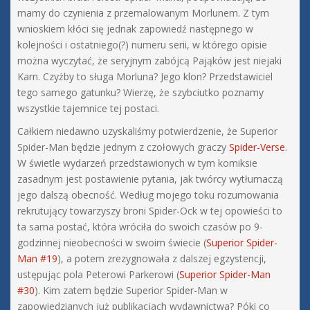
mamy do czynienia z przemalowanym Morlunem. Z tym
wnioskiem kłóci się jednak zapowiedź następnego w
kolejności i ostatniego(?) numeru serii, w którego opisie
można wyczytać, że seryjnym zabójcą Pająków jest niejaki
Karn. Czyżby to sługa Morluna? Jego klon? Przedstawiciel
tego samego gatunku? Wierzę, że szybciutko poznamy
wszystkie tajemnice tej postaci.
Całkiem niedawno uzyskaliśmy potwierdzenie, że Superior
Spider-Man będzie jednym z czołowych graczy
Spider-Verse
.
W świetle wydarzeń przedstawionych w tym komiksie
zasadnym jest postawienie pytania, jak twórcy wytłumaczą
jego dalszą obecność. Według mojego toku rozumowania
rekrutujący towarzyszy broni Spider-Ock w tej opowieści to
ta sama postać, która wróciła do swoich czasów po 9-
godzinnej nieobecności w swoim świecie (
Superior Spider-
Man #19
), a potem zrezygnowała z dalszej egzystencji,
ustępując pola Peterowi Parkerowi (
Superior Spider-Man
#30
). Kim zatem będzie Superior Spider-Man w
zapowiedzianych już publikacjach wydawnictwa? Póki co