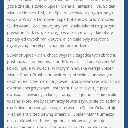
gdzie znajduje zwłoki Spider-Mana z Fantastic Five, Spider-
Mana z House of M, Iron Spidera ze świata pogrążonego
wciąż w Wojnie Domowej Superbohaterów oraz Armored
Spider-Mana. Zaniepokojony tymi znaleziskami rozpoczyna
prywatne śledztwo, z którego wynika, że wszystkie ofiary
zginęły od dwóch ran kłutych, a ich ciała były nasycone
egzotyczną energią nieznanego pochodzenia.
Superior Spider-Man, chcąc wyjaśnić zagadkę tych zbrodni,
postanawia kontynuować podróż w czasie i przestrzeni. W
końcu ląduje w świecie, w którym hinduska wersja Spider-
Mana, Paviitr Prabhakar, walczy z potężnie zbudowanym
osobnikiem z hełmem na głowie i uzbrojonym we włócznię z
dwoma energetycznymi ostrzami. Paviitr asystuje przy
ewakuacji niewinnych ludzi, starając się jednocześnie ocalić
własną skórę. Kiedy tajemniczy łowca szykuje się do zadania
mu śmiercionośnego ciosu, interwencja Spider-Ocka ratuje
Prabhakara przed pewną śmiercią. „Spider-Man” tłumaczy
nastolatkowi z Indii, że jego prześladowca dysponuje
niewyczerpaną mocą i poluje aż do skutku na Pająków z