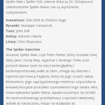
Spider-Man i Spider-Ock, zawsze dotyczą Dr. Octopusa w
ciele/kostiumie Spider-Mana i nie są wyróżnione
cudzysłowem.
Scenariusz:
Dan Slott & Christos Gage
Rysunki:
Giuseppe Camuncoli
Tusz:
John Dell
Kolory:
Antonio Fabela
Litery:
Chris Eliopoulos
The Spider-Sanction
Assassin Spider-Man, czyli Peter Parker, który zostawił żonę
Mary Jane i ciocię May, wyjechał z Nowego Yorku oraz
porzucił dawne życie na rzecz bezwzględnej i
bezkompromisowej walki ze złem, zmaga się obecnie z
tajemniczym łowcą Pająków, który na jego oczach zabija
Wolverine’a, jego zaprzyjaźnionego mentora i sojusznika w
krwawej krucjacie przeciwko szumowinom tego świata. Alex,
nowa wybranka Spider-Mana, wpada na pomysł, by strzelić
do niezmordowanego prześladowcy z wyrzutni rakietowej,
jednak jej narzeczony, mając na względzie jej