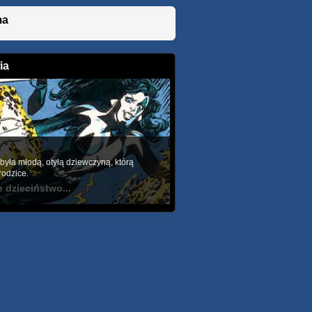
ma
ia
była młodą, otyłą dziewczyną, którą
rodzice.
 dzieciństwo...