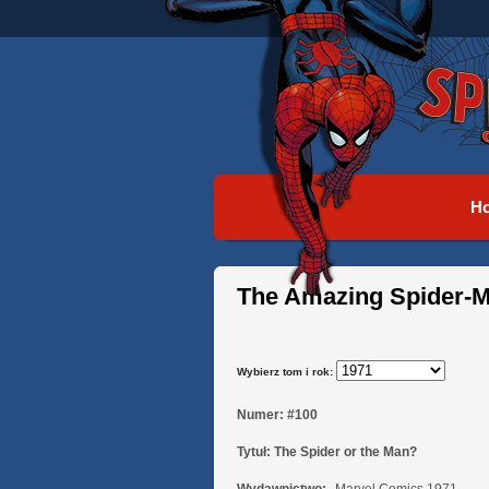
H
The Amazing Spider-
Wybierz tom i rok:
Numer:
#100
Tytuł:
The Spider or the Man?