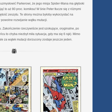
ł uzmysłowić Parkerowi, że jego misja Spider-Mana ma głęboki
jąć to aż 80 proc. komiksu! W śnie Peter tłucze się z różnymi
bjętość zeszytu. Te strony można byłoby wykorzystać na
powolne rozwijanie wątku mutacji.
u. Zakończenie rzeczywiście jest szokujące, oryginalne, po
cu to chyba niezbyt miła sytuacja, gdy ma się 6 rąk). Mimo
ale za wątek mutacji dorzucony zostaje jeszcze jeden.