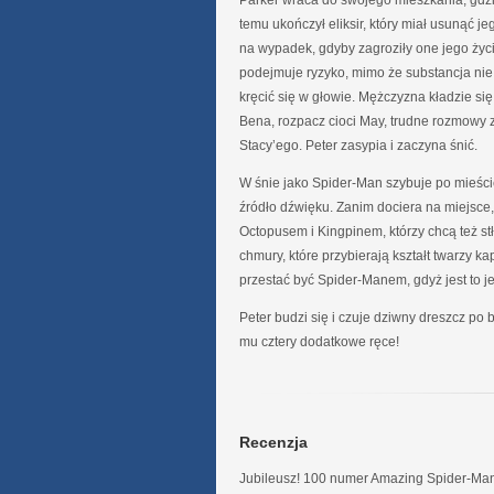
Parker wraca do swojego mieszkania, gdzi
temu ukończył eliksir, który miał usunąć j
na wypadek, gdyby zagroziły one jego życi
podejmuje ryzyko, mimo że substancja nie
kręcić się w głowie. Mężczyzna kładzie si
Bena, rozpacz cioci May, trudne rozmowy 
Stacy’ego. Peter zasypia i zaczyna śnić.
W śnie jako Spider-Man szybuje po mieście
źródło dźwięku. Zanim dociera na miejsce,
Octopusem i Kingpinem, którzy chcą też st
chmury, które przybierają kształt twarzy 
przestać być Spider-Manem, gdyż jest to 
Peter budzi się i czuje dziwny dreszcz po 
mu cztery dodatkowe ręce!
Recenzja
Jubileusz! 100 numer Amazing Spider-Man