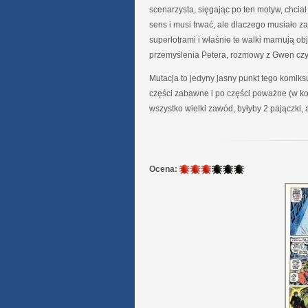
scenarzysta, sięgając po ten motyw, chcia
sens i musi trwać, ale dlaczego musiało za
superłotrami i właśnie te walki marnują o
przemyślenia Petera, rozmowy z Gwen czy 
Mutacja to jedyny jasny punkt tego komiks
części zabawne i po części poważne (w koń
wszystko wielki zawód, byłyby 2 pajączki, 
3
Ocena:
/
6