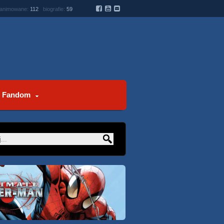
 animowane:
112
biografie:
59
Fandom