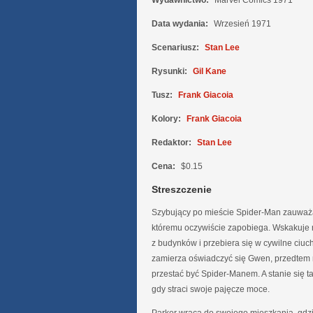
Wydawnictwo:
Marvel Comics 1971
Data wydania:
Wrzesień 1971
Scenariusz:
Stan Lee
Rysunki:
Gil Kane
Tusz:
Frank Giacoia
Kolory:
Frank Giacoia
Redaktor:
Stan Lee
Cena:
$0.15
Streszczenie
Szybujący po mieście Spider-Man zauważ
któremu oczywiście zapobiega. Wskakuje
z budynków i przebiera się w cywilne ciuch
zamierza oświadczyć się Gwen, przedtem 
przestać być Spider-Manem. A stanie się ta
gdy straci swoje pajęcze moce.