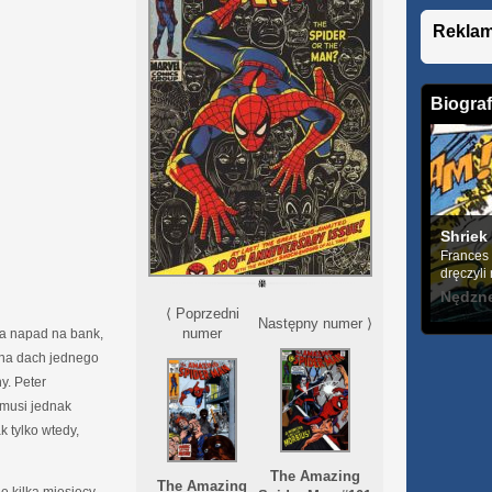
Rekla
Biograf
Shriek
Frances 
dręczyli 
Nędzne
⟨ Poprzedni
Następny numer ⟩
numer
a napad na bank,
 na dach jednego
y. Peter
musi jednak
k tylko wtedy,
The Amazing
The Amazing