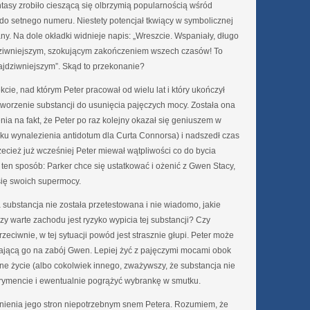
asy zrobiło cieszącą się olbrzymią popularnością wśród
 do setnego numeru. Niestety potencjał tkwiący w symbolicznej
any. Na dole okładki widnieje napis: „Wreszcie. Wspaniały, długo
dziwniejszym, szokującym zakończeniem wszech czasów! To
najdziwniejszym”. Skąd to przekonanie?
cie, nad którym Peter pracował od wielu lat i który ukończył
stworzenie substancji do usunięcia pajęczych mocy. Została ona
ia na fakt, że Peter po raz kolejny okazał się geniuszem w
dku wynalezienia antidotum dla Curta Connorsa) i nadszedł czas
zecież już wcześniej Peter miewał wątpliwości co do bycia
ten sposób: Parker chce się ustatkować i ożenić z Gwen Stacy,
się swoich supermocy.
 substancja nie została przetestowana i nie wiadomo, jakie
 warte zachodu jest ryzyko wypicia tej substancji? Czy
zeciwnie, w tej sytuacji powód jest strasznie głupi. Peter może
hającą go na zabój Gwen. Lepiej żyć z pajęczymi mocami obok
e życie (albo cokolwiek innego, zważywszy, że substancja nie
rymencie i ewentualnie pogrążyć wybrankę w smutku.
łnienia jego stron niepotrzebnym snem Petera. Rozumiem, że