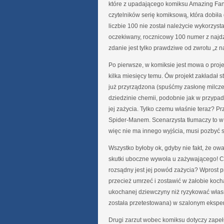
które z upadającego komiksu Amazing Fant
czytelników serię komiksową, która dobiła
liczbie 100 nie został należycie wykorzyst
oczekiwany, rocznicowy 100 numer z naj
zdanie jest tylko prawdziwe od zwrotu „z 
Po pierwsze, w komiksie jest mowa o projek
kilka miesięcy temu. Ów projekt zakładał 
już przyrządzona (spuśćmy zasłonę milczen
dziedzinie chemii, podobnie jak w przypa
jej zażycia. Tylko czemu właśnie teraz? Pr
Spider-Manem. Scenarzysta tłumaczy to w 
więc nie ma innego wyjścia, musi pozbyć 
Wszystko byłoby ok, gdyby nie fakt, że owa
skutki uboczne wywoła u zażywającego! Czy
rozsądny jest jej powód zażycia? Wprost pr
przecież umrzeć i zostawić w żałobie koc
ukochanej dziewczyny niż ryzykować własn
została przetestowana) w szalonym ekspe
Drugi zarzut wobec komiksu dotyczy zape