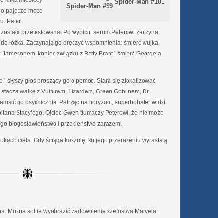
e kilka miesięcy
Spider-Man #101
Spider-Man #99
ego pajęcze moce
u. Peter
 została przetestowana. Po wypiciu serum Peterowi zaczyna
ę do łóżka. Zaczynają go dręczyć wspomnienia: śmierć wujka
z Jamesonem, koniec związku z Betty Brant i śmierć George’a
 i słyszy głos proszący go o pomoc. Stara się zlokalizować
 stacza walkę z Vulturem, Lizardem, Green Goblinem, Dr.
łamsić go psychicznie. Patrząc na horyzont, superbohater widzi
kapitana Stacy’ego. Ojciec Gwen tłumaczy Peterowi, że nie może
jego błogosławieństwo i przekleństwo zarazem.
bokach ciała. Gdy ściąga koszulę, ku jego przerażeniu wyrastają
a. Można sobie wyobrazić zadowolenie szefostwa Marvela,