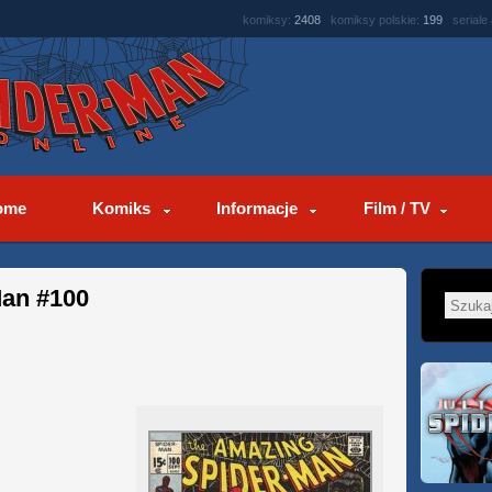
komiksy:
2408
komiksy polskie:
199
seriale
ome
Komiks
Informacje
Film / TV
Man #100