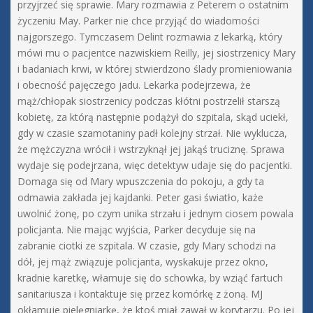
przyjrzeć się sprawie. Mary rozmawia z Peterem o ostatnim
życzeniu May. Parker nie chce przyjąć do wiadomości
najgorszego. Tymczasem Delint rozmawia z lekarką, który
mówi mu o pacjentce nazwiskiem Reilly, jej siostrzenicy Mary
i badaniach krwi, w której stwierdzono ślady promieniowania
i obecność pajęczego jadu. Lekarka podejrzewa, że
mąż/chłopak siostrzenicy podczas kłótni postrzelił starszą
kobietę, za którą następnie podążył do szpitala, skąd uciekł,
gdy w czasie szamotaniny padł kolejny strzał. Nie wyklucza,
że mężczyzna wrócił i wstrzyknął jej jakąś truciznę. Sprawa
wydaje się podejrzana, więc detektyw udaje się do pacjentki.
Domaga się od Mary wpuszczenia do pokoju, a gdy ta
odmawia zakłada jej kajdanki. Peter gasi światło, każe
uwolnić żonę, po czym unika strzału i jednym ciosem powala
policjanta. Nie mając wyjścia, Parker decyduje się na
zabranie ciotki ze szpitala. W czasie, gdy Mary schodzi na
dół, jej mąż związuje policjanta, wyskakuje przez okno,
kradnie karetkę, włamuje się do schowka, by wziąć fartuch
sanitariusza i kontaktuje się przez komórkę z żoną. MJ
okłamuje pielęgniarkę, że ktoś miał zawał w korytarzu. Po jej