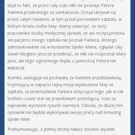
błąd to fakt, że przez cały czas nikt nie poznaje Petera
Parkera przebranego za sanitariusza. Dotąd ukrywał się
przed całym światem, w tym przed personelem szpitala, w
którym leżała ciotka May. Mamy uwierzyć, że strój
pracownika służby medycznej sprawił, że ani recepcjonistka,
ani pacjenci innego szpitala nie poznali Parkera, którego
zdemaskowanie się w kostiumie Spider-Mana, oglądał cały
świat! Mogłem jeszcze przełknąć, że nikt nie rozpoznał Mary
Jane, ale tego ogromnego błędu z jawnością Petera nie
wybaczę.
Komiks zasługuje na pochwałę za świetnie przedstawioną,
trzymającą w napięciu tajną misję wywiezienia May ze
szpitala, za przemyślenia Parkera dotyczące tego, jak w tak
krótkim czasie stał się prawdziwym przestępcą, oraz za
naprawdę wyraziste rysunki Garney’a. Szkoda, że dłużej ten
rysownik nie będzie wykonywał swojej pracy nad Amazing
Spider-Man.
Podsumowując, z jednej strony należy docenić wysiłek