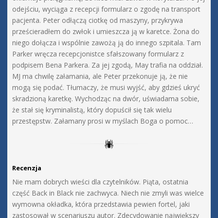
odejściu, wyciąga z recepcji formularz o zgodę na transport
pacjenta. Peter odłączą ciotkę od maszyny, przykrywa
prześcieradłem do zwłok i umieszcza ją w karetce. Żona do
niego dołącza i wspólnie zawożą ją do innego szpitala. Tam
Parker wręcza recepcjonistce sfałszowany formularz z
podpisem Bena Parkera. Za jej zgodą, May trafia na oddział.
MJ ma chwilę załamania, ale Peter przekonuje ją, że nie
mogą się podać. Tłumaczy, że musi wyjść, aby gdzieś ukryć
skradzioną karetkę. Wychodząc na dwór, uświadama sobie,
że stał się kryminalistą, który dopuścił się tak wielu
przestępstw. Załamany prosi w myślach Boga o pomoc…
Recenzja
Nie mam dobrych wieści dla czytelników. Piąta, ostatnia
część Back in Black nie zachwyca. Niech nie zmyli was wielce
wymowna okładka, która przedstawia pewien fortel, jaki
zastosował w scenariuszu autor. Zdecydowanie największy