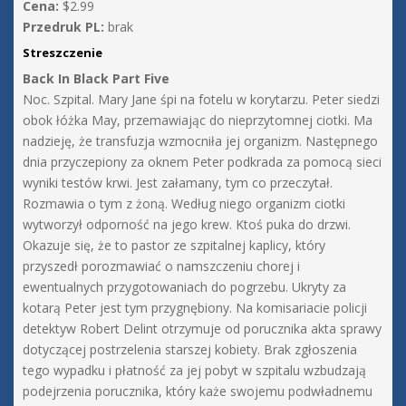
Cena:
$2.99
Przedruk PL:
brak
Streszczenie
Back In Black Part Five
Noc. Szpital. Mary Jane śpi na fotelu w korytarzu. Peter siedzi
obok łóżka May, przemawiając do nieprzytomnej ciotki. Ma
nadzieję, że transfuzja wzmocniła jej organizm. Następnego
dnia przyczepiony za oknem Peter podkrada za pomocą sieci
wyniki testów krwi. Jest załamany, tym co przeczytał.
Rozmawia o tym z żoną. Według niego organizm ciotki
wytworzył odporność na jego krew. Ktoś puka do drzwi.
Okazuje się, że to pastor ze szpitalnej kaplicy, który
przyszedł porozmawiać o namszczeniu chorej i
ewentualnych przygotowaniach do pogrzebu. Ukryty za
kotarą Peter jest tym przygnębiony. Na komisariacie policji
detektyw Robert Delint otrzymuje od porucznika akta sprawy
dotyczącej postrzelenia starszej kobiety. Brak zgłoszenia
tego wypadku i płatność za jej pobyt w szpitalu wzbudzają
podejrzenia porucznika, który każe swojemu podwładnemu