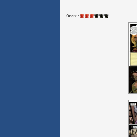
3
Ocena:
/
6