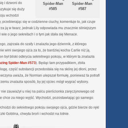
ię i dzwoni do
Spider-Man
Spider-Man
#585
#587
szykuje się duży
koju wchodzi
y, przebierając się w codzienne ciuchy, komentuje to, jak czuje
erza ją w twarz, jednak Lily odpowiada mu znacznie silniejszym
ie o jego sekretach i o tym jak stała się Menace.
go, zajrzała do szafy i znalazła jego dziennik, z którego
ie wini swojego ojca za to, że bardziej kocha Carlie niż ją.
en był bliski odkrycia sekretnego pokoju, w którym ta znalazła
zing Spider-Man #573
). Będąc tam przypadkiem, zbiła
gę, część substancji przedostała się na skórę jej dłoni, przez
ewczyna uważa, że Norman ulepszał formułę, ponieważ ta potrafi
zeniu znalazła sposób, by jej ojciec mógł wygrać wybory.
ry nie zauważył u niej na palcu pierścionka zaręczynowego od
e chce za niego wyjść. Wychodzi, pozostawiając go samego.
hodzi do sekretnego pokoju swojego ojca, gdzie bierze do ręki
zki Goblina, chwyta broń i wchodzi na lotnie.