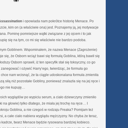
Assassination
i opowiada nam pokrótce historię Menace. Po
cie, kim on (a właściwie ona) jest. Poznajemy ją, jej motywacje
iana. Pominę pomniejsze wątki związane z jej ojcem i to jak
upię się na tym, co mi się właściwie nie bardzo podoba.
olejnym Goblinem. Wspominałem, że nazwa Menace (Zagrożenie)
je się, że Osborn wciąż bawi się formułą Goblina, którą bawił się
odszy Osborn sprawił, iż ten specyfik stał się toksyczny, co go
to zanegować i ożywić Harry’ego, twierdząc, że formuła go
m chce nam wcisnąć, że ta ciągle udoskonalana formuła zmieniła
siłą niż pozostałe Gobliny, ponieważ znalazła się na jej ręce i
tego nie kupuję…
woich wyglądów po wypiciu serum, a ciało dziewczyny zmieniło
żki na głowie) tylko dlatego, że miała jej trochę na ręce… I
okroju Goblina, a nie czegoś w rodzaju Freaka? Pomijam też
ersi, a całe ciało nabiera wyglądu mężczyzny. No chyba że teraz,
ym kadrze, twarz Menace będzie rysowana bardziej kobieco.