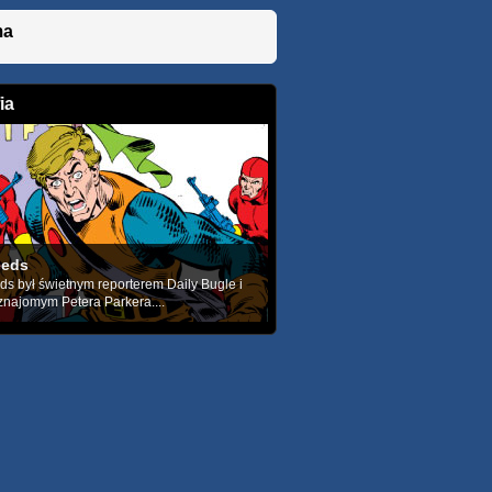
ma
ia
eeds
s był świetnym reporterem Daily Bugle i
najomym Petera Parkera....