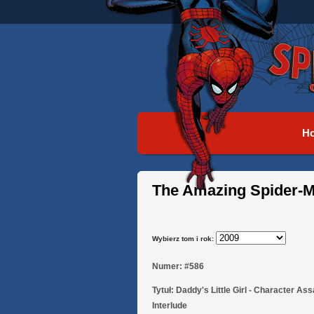
H
The Amazing Spider-
Wybierz tom i rok:
Numer:
#586
Tytuł:
Daddy's Little Girl - Character Ass
Interlude