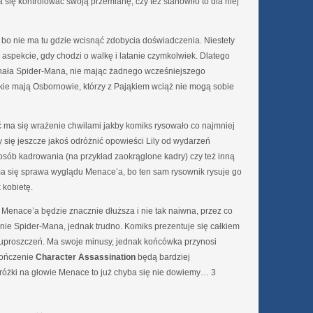
a się kontrolować swoją przemianę, czy też stanowiło to dla niej
da, bo nie ma tu gdzie wcisnąć zdobycia doświadczenia. Niestety
 aspekcie, gdy chodzi o walkę i latanie czymkolwiek. Dlatego
onała Spider-Mana, nie mając żadnego wcześniejszego
akie mają Osbornowie, którzy z Pająkiem wciąż nie mogą sobie
hoć ma się wrażenie chwilami jakby komiks rysowało co najmniej
się jeszcze jakoś odróżnić opowieści Lily od wydarzeń
osób kadrowania (na przykład zaokrąglone kadry) czy też inną
j ma się sprawa wyglądu Menace’a, bo ten sam rysownik rysuje go
 kobietę.
 Menace’a będzie znacznie dłuższa i nie tak naiwna, przez co
nie Spider-Mana, jednak trudno. Komiks prezentuje się całkiem
proszczeń. Ma swoje minusy, jednak końcówka przynosi
akończenie
Character Assassination
będą bardziej
e różki na głowie Menace to już chyba się nie dowiemy… 3