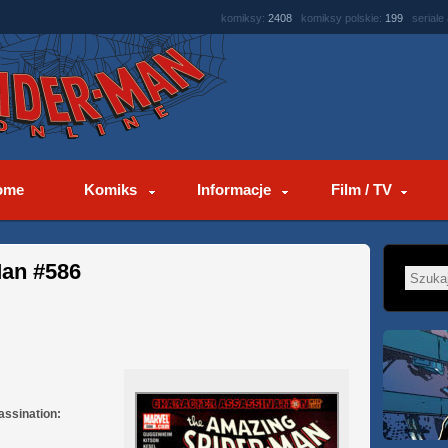
komiksy:
2408
komiksy polskie:
199
seriale
ome
Komiks
Informacje
Film / TV
Man #586
assination: