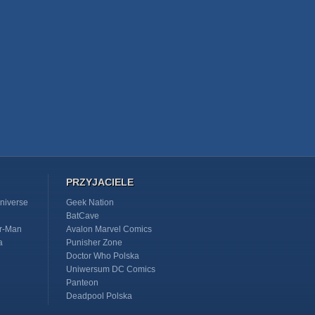
PRZYJACIELE
niverse
Geek Nation
BatCave
r-Man
Avalon Marvel Comics
a
Punisher Zone
Doctor Who Polska
Uniwersum DC Comics
Panteon
Deadpool Polska