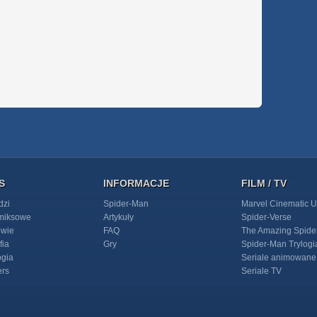
S
INFORMACJE
FILM / TV
dzi
Spider-Man
Marvel Cinematic U
omiksowe
Artykuły
Spider-Verse
owie
FAQ
The Amazing Spide
fia
Gry
Spider-Man Trylogi
ogia
Seriale animowane
ers
Seriale TV