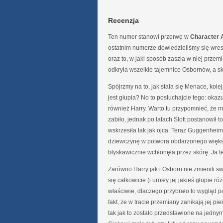
Recenzja
Ten numer stanowi przerwę w
Character 
ostatnim numerze dowiedzieliśmy się wresz
oraz to, w jaki sposób zaszła w niej przem
odkryła wszelkie tajemnice Osbornów, a sk
Spójrzmy na to, jak stała się Menace, k
jest głupia? No to posłuchajcie tego: okazu
również Harry. Warto tu przypomnieć, że mł
zabiło, jednak po latach Slott postanowił 
wskrzesiła tak jak ojca. Teraz Guggenhei
dziewczynę w potwora obdarzonego większą 
błyskawicznie wchłonęła przez skórę. Ja 
Zarówno Harry jak i Osborn nie zmienili s
się całkowicie (i urosły jej jakieś głupie ró
właściwie, dlaczego przybrało to wygląd p
fakt, że w tracie przemiany zanikają jej pi
tak jak to zostało przedstawione na jedn