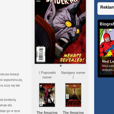
Rekla
Biograf
Ned L
Ned Leed
dobrym z
⟨ Poprzedni
Następny numer
odczas kolacji
numer
⟩
lie wypomina jej,
na uczy się tak
pod postacią
ednak dla
daje go w ręce
The Amazing
The Amazing