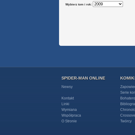
Wybierz tom i rok:
SPIDER-MAN ONLINE
KOMIK
Newsy
Zapowie
Serie k
Kontakt
Bohater
Linki
Bibliogra
Wymiana
Chronol
Współpraca
Crossov
O Stronie
Twórcy