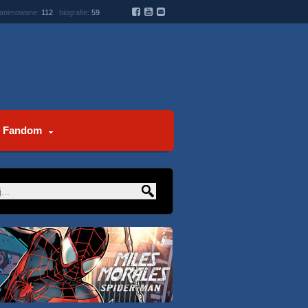
 animowane:
112
biografie:
59
Fandom