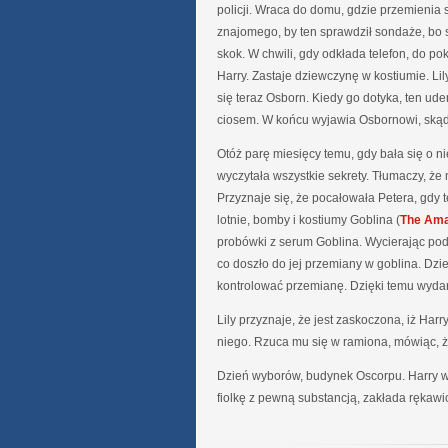
policji. Wraca do domu, gdzie przemienia s
znajomego, by ten sprawdził sondaże, bo 
skok. W chwili, gdy odkłada telefon, do po
Harry. Zastaje dziewczynę w kostiumie. Lil
się teraz Osborn. Kiedy go dotyka, ten ud
ciosem. W końcu wyjawia Osbornowi, skąd w
Otóż parę miesięcy temu, gdy bała się o nie
wyczytała wszystkie sekrety. Tłumaczy, że n
Przyznaje się, że pocałowała Petera, gdy t
lotnie, bomby i kostiumy Goblina (
The Ama
probówki z serum Goblina. Wycierając podło
co doszło do jej przemiany w goblina. Dzi
kontrolować przemianę. Dzięki temu wydar
Lily przyznaje, że jest zaskoczona, iż Har
niego. Rzuca mu się w ramiona, mówiąc, ż
Dzień wyborów, budynek Oscorpu. Harry wc
fiolkę z pewną substancją, zakłada rękawic