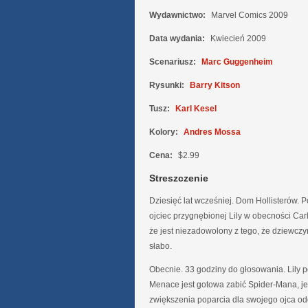
Wydawnictwo:
Marvel Comics 2009
Data wydania:
Kwiecień 2009
Scenariusz:
Marc Guggenheim
Rysunki:
Barry Kitson
Tusz:
Karl Kesel
Kolory:
Andres Mossa
Cena:
$2.99
Streszczenie
Dziesięć lat wcześniej. Dom Hollisterów. P
ojciec przygnębionej Lily w obecności Car
że jest niezadowolony z tego, że dziewczy
słabo.
Obecnie. 33 godziny do głosowania. Lily 
Menace jest gotowa zabić Spider-Mana, j
zwiększenia poparcia dla swojego ojca od