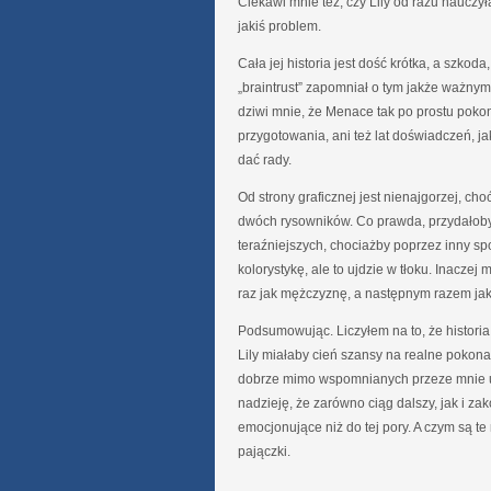
Ciekawi mnie też, czy Lily od razu nauczył
jakiś problem.
Cała jej historia jest dość krótka, a szko
„braintrust” zapomniał o tym jakże ważnym
dziwi mnie, że Menace tak po prostu pok
przygotowania, ani też lat doświadczeń, j
dać rady.
Od strony graficznej jest nienajgorzej, c
dwóch rysowników. Co prawda, przydałoby 
teraźniejszych, chociażby poprzez inny sp
kolorystykę, ale to ujdzie w tłoku. Inacze
raz jak mężczyznę, a następnym razem jak
Podsumowując. Liczyłem na to, że historia
Lily miałaby cień szansy na realne pokona
dobrze mimo wspomnianych przeze mnie u
nadzieję, że zarówno ciąg dalszy, jak i z
emocjonujące niż do tej pory. A czym są t
pajączki.