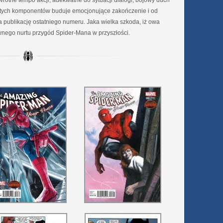
rotne tempo akcji, adekwatne do sytuacji dialogi, bojowy duch
 z tych komponentów buduje emocjonujące zakończenie i od
 publikację ostatniego numeru. Jaka wielka szkoda, iż owa
ównego nurtu przygód Spider-Mana w przyszłości.