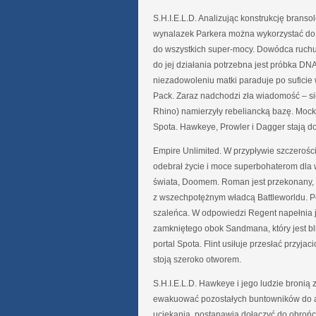
S.H.I.E.L.D. Analizując konstrukcję brans
wynalazek Parkera można wykorzystać do s
do wszystkich super-mocy. Dowódca ruchu op
do jej działania potrzebna jest próbka D
niezadowoleniu matki paraduje po sufici
Pack. Zaraz nadchodzi zła wiadomość – si
Rhino) namierzyły rebeliancką bazę. Mocki
Spota. Hawkeye, Prowler i Dagger stają do
Empire Unlimited. W przypływie szczeroś
odebrał życie i moce superbohaterom dla 
świata, Doomem. Roman jest przekonany, 
z wszechpotężnym władcą Battleworldu. P
szaleńca. W odpowiedzi Regent napełnia je
zamkniętego obok Sandmana, który jest blis
portal Spota. Flint usiłuje przesłać przyj
stoją szeroko otworem.
S.H.I.E.L.D. Hawkeye i jego ludzie bronią
ewakuować pozostałych buntowników do aw
uciekania, postanawia dołączyć do obrońc