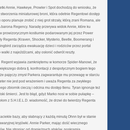
oletki Annie, Hawkeye, Prowler i Spot dochodzą do wniosku, że
tworzenia miniaturowej broni, która odetnie Regentowi dostęp
oru planuje zrobić z niej grot strzały, którą zrani Romana, ale
NA barona Regency. Naradę przerywa widok Annie, które ku
e w prowizorycznym kostiumie podarowanym jej przez Power
ły Regenta (Kraven, Shocker, Mysterio, Beetle, Boomerang i
ngbird zarządza ewakuację dzieci i rodziców przez portal
 walki z najeźdźcami, aby osłonić odwrót reszty.
ci Regent wyjawia zamkniętemu w komorze Spider-Manowi, że
większego dobra tj. konfrontacji z despotycznym bogiem tego
że pajęczy zmysł Parkera zagwarantuje mu przewagę w starciu
eter nie jest pod wrażeniem i uważa Regenta za zwykłego
go zbiornik cieczą i odcina mu dostęp tlenu. Tyran ignoruje też
ki śmierci. Jest to błąd, gdyż Marko nosi w sobie pułapkę –
aciołom z S.H.I.E.L.D. wiadomość, że drzwi do twierdzy Regenta
 zaciekle bazy, aby słabnący z każdą minutą Ohnn był w stanie
aryjnej kryjówki. Annie Parker, mając dość wiecznego
ów. Nie stroniąc od drapieżnych ataków, poskramia