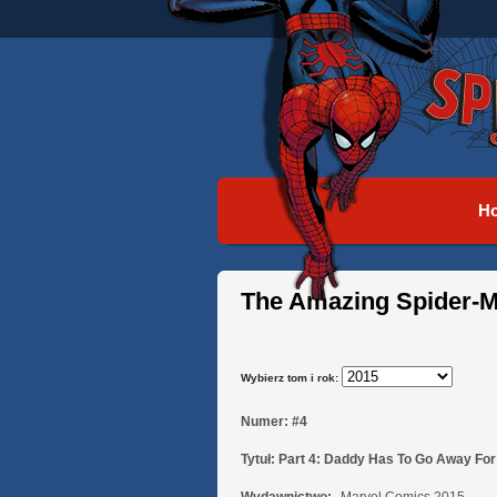
H
The Amazing Spider-
Wybierz tom i rok:
Numer:
#4
Tytuł:
Part 4: Daddy Has To Go Away For