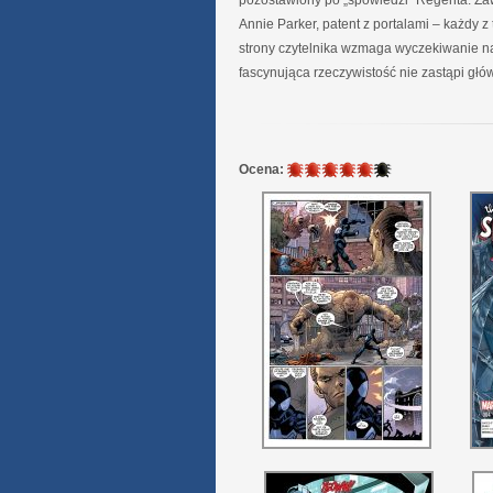
pozostawiony po „spowiedzi” Regenta. Zaw
Annie Parker, patent z portalami – każdy
strony czytelnika wzmaga wyczekiwanie na
fascynująca rzeczywistość nie zastąpi gł
5
Ocena:
/
6