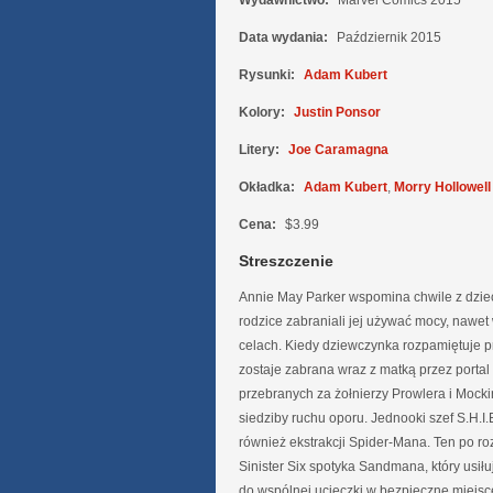
Wydawnictwo:
Marvel Comics 2015
Data wydania:
Październik 2015
Rysunki:
Adam Kubert
Kolory:
Justin Ponsor
Litery:
Joe Caramagna
Okładka:
Adam Kubert
,
Morry Hollowell
Cena:
$3.99
Streszczenie
Annie May Parker wspomina chwile z dziec
rodzice zabraniali jej używać mocy, nawet
celach. Kiedy dziewczynka rozpamiętuje p
zostaje zabrana wraz z matką przez portal
przebranych za żołnierzy Prowlera i Mocki
siedziby ruchu oporu. Jednooki szef S.H.I.
również ekstrakcji Spider-Mana. Ten po r
Sinister Six spotyka Sandmana, który usił
do wspólnej ucieczki w bezpieczne miejsce