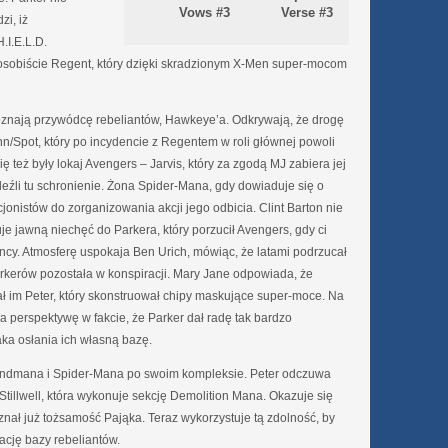
Vows #3
Verse #3
zi, iż
.I.E.L.D.
 osobiście Regent, który dzięki skradzionym X-Men super-mocom
poznają przywódcę rebeliantów, Hawkeye’a. Odkrywają, że drogę
n/Spot, który po incydencie z Regentem w roli głównej powoli
 też były lokaj Avengers – Jarvis, który za zgodą MJ zabiera jej
leźli tu schronienie. Żona Spider-Mana, gdy dowiaduje się o
jonistów do zorganizowania akcji jego odbicia. Clint Barton nie
je jawną niechęć do Parkera, który porzucił Avengers, gdy ci
ncy. Atmosferę uspokaja Ben Urich, mówiąc, że latami podrzucał
Parkerów pozostała w konspiracji. Mary Jane odpowiada, że
im Peter, który skonstruował chipy maskujące super-moce. Na
ga perspektywę w fakcie, że Parker dał radę tak bardzo
ka osłania ich własną bazę.
andmana i Spider-Mana po swoim kompleksie. Peter odczuwa
Stillwell, która wykonuje sekcję Demolition Mana. Okazuje się
znał już tożsamość Pająka. Teraz wykorzystuje tą zdolność, by
cję bazy rebeliantów.