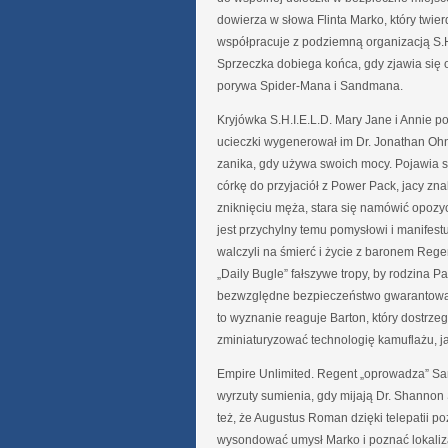
dowierza w słowa Flinta Marko, który twierd
współpracuje z podziemną organizacją S.H
Sprzeczka dobiega końca, gdy zjawia się
porywa Spider-Mana i Sandmana.
Kryjówka S.H.I.E.L.D. Mary Jane i Annie 
ucieczki wygenerował im Dr. Jonathan Ohn
zanika, gdy używa swoich mocy. Pojawia się
córkę do przyjaciół z Power Pack, jacy zna
zniknięciu męża, stara się namówić opozyc
jest przychylny temu pomysłowi i manifestu
walczyli na śmierć i życie z baronem Rege
„Daily Bugle” fałszywe tropy, by rodzina 
bezwzględne bezpieczeństwo gwarantował 
to wyznanie reaguje Barton, który dostrze
zminiaturyzować technologię kamuflażu, ja
Empire Unlimited. Regent „oprowadza” S
wyrzuty sumienia, gdy mijają Dr. Shannon 
też, że Augustus Roman dzięki telepatii po
wysondować umysł Marko i poznać lokaliza