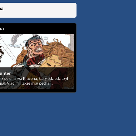
ma
ia
unter
 z potomstwa Kravena, który odziedziczył
dnak Vladimir także miał pecha....