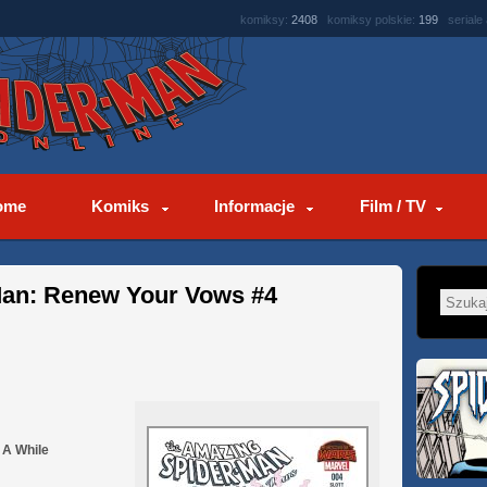
komiksy:
2408
komiksy polskie:
199
seriale
ome
Komiks
Informacje
Film / TV
Man: Renew Your Vows #4
 A While