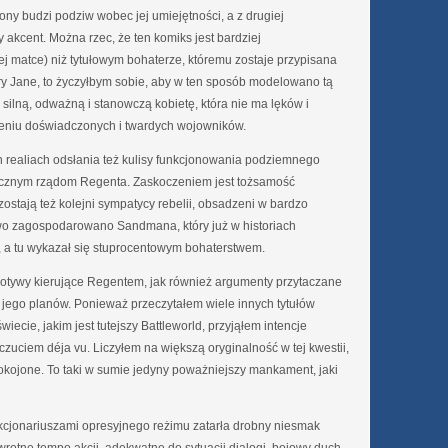
rony budzi podziw wobec jej umiejętności, a z drugiej
kcent. Można rzec, że ten komiks jest bardziej
j matce) niż tytułowym bohaterze, któremu zostaje przypisana
ry Jane, to życzyłbym sobie, aby w ten sposób modelowano tą
silną, odważną i stanowczą kobietę, która nie ma lęków i
eniu doświadczonych i twardych wojowników.
 realiach odsłania też kulisy funkcjonowania podziemnego
ycznym rządom Regenta. Zaskoczeniem jest tożsamość
stają też kolejni sympatycy rebelii, obsadzeni w bardzo
wo zagospodarowano Sandmana, który już w historiach
, a tu wykazał się stuprocentowym bohaterstwem.
otywy kierujące Regentem, jak również argumenty przytaczane
jego planów. Ponieważ przeczytałem wiele innych tytułów
ecie, jakim jest tutejszy Battleworld, przyjąłem intencje
zuciem déja vu. Liczyłem na większą oryginalność w tej kwestii,
okojone. To taki w sumie jedyny poważniejszy mankament, jaki
nkcjonariuszami opresyjnego reżimu zatarła drobny niesmak