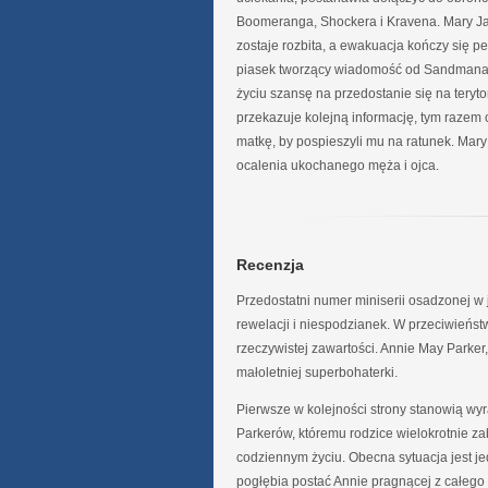
Boomeranga, Shockera i Kravena. Mary Jane
zostaje rozbita, a ewakuacja kończy się p
piasek tworzący wiadomość od Sandmana. 
życiu szansę na przedostanie się na teryt
przekazuje kolejną informację, tym razem
matkę, by pospieszyli mu na ratunek. Mar
ocalenia ukochanego męża i ojca.
Recenzja
Przedostatni numer miniserii osadzonej w
rewelacji i niespodzianek. W przeciwieńs
rzeczywistej zawartości. Annie May Parker,
małoletniej superbohaterki.
Pierwsze w kolejności strony stanowią wy
Parkerów, któremu rodzice wielokrotnie za
codziennym życiu. Obecna sytuacja jest je
pogłębia postać Annie pragnącej z całego 