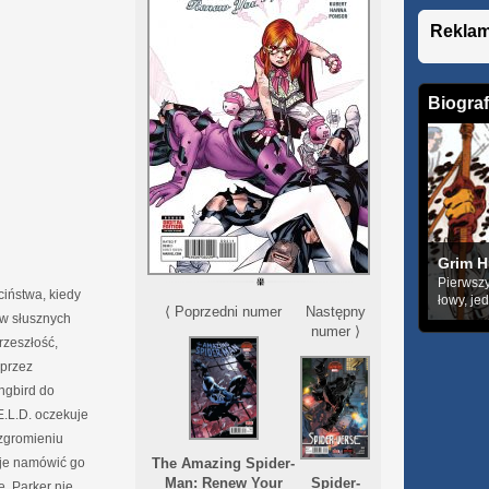
Rekla
Biograf
Grim H
Pierwszy
iństwa, kiedy
łowy, je
⟨ Poprzedni numer
Następny
 w słusznych
numer ⟩
rzeszłość,
 przez
ngbird do
E.L.D. oczekuje
ozgromieniu
uje namówić go
The Amazing Spider-
Man: Renew Your
Spider-
. Parker nie