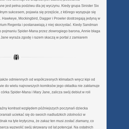
 jest pełna podziwu dla jej wyczynu. Kiedy grupa Sinister Six
ełnym sukcesem, pojawia się przejście, z którego wysypuje się
Hawkeye, Mockingbird, Dagger i Prowler dostrzegają jedyną w
orium Regenta i postanawiają z niej skorzystać. Kiedy Sandman
 o pojmaniu Spider-Mana przez złowrogiego barona, Annie błaga
y Jane wyraża zgodę i razem skaczą w portal z zamiarem
 jakże odmiennych od współczesnych klimatach wręcz kipi od
twie do wielu najnowszych komiksów jego okładka nie zakłamuje
 córka Spider-Mana i Mary Jane, zalicza swój debiut w roli
raźny kontrast względem późniejszych poczynań dziecka
braniali uciekać się do swoich nadludzkich zdolności w
dnak na tyle krytyczna, że zakaz ten musi zostać złamany, co
serca wyzwolić swój skrywany od lat potencjał. Na ostatnich