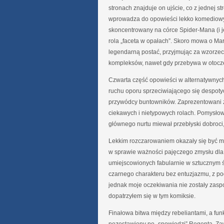
stronach znajduje on ujście, co z jednej st
wprowadza do opowieści lekko komediowy a
skoncentrowany na córce Spider-Mana (i je
rola „faceta w opałach”. Skoro mowa o Ma
legendarną postać, przyjmując za wzorzec 
kompleksów, nawet gdy przebywa w otocz
Czwarta część opowieści w alternatywnych
ruchu oporu sprzeciwiającego się despot
przywódcy buntowników. Zaprezentowani zo
ciekawych i nietypowych rolach. Pomysło
głównego nurtu miewał przebłyski dobroci
Lekkim rozczarowaniem okazały się być m
w sprawie ważności pajęczego zmysłu dla 
umiejscowionych fabularnie w sztucznym świ
czarnego charakteru bez entuzjazmu, z poc
jednak moje oczekiwania nie zostały zasp
dopatrzyłem się w tym komiksie.
Finałowa bitwa między rebeliantami, a fu