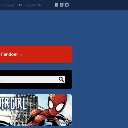
 animowane:
112
biografie:
59
Fandom