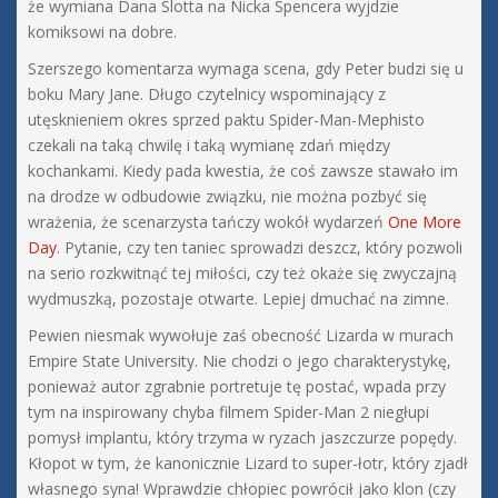
że wymiana Dana Slotta na Nicka Spencera wyjdzie
komiksowi na dobre.
Szerszego komentarza wymaga scena, gdy Peter budzi się u
boku Mary Jane. Długo czytelnicy wspominający z
utęsknieniem okres sprzed paktu Spider-Man-Mephisto
czekali na taką chwilę i taką wymianę zdań między
kochankami. Kiedy pada kwestia, że coś zawsze stawało im
na drodze w odbudowie związku, nie można pozbyć się
wrażenia, że scenarzysta tańczy wokół wydarzeń
One More
Day
. Pytanie, czy ten taniec sprowadzi deszcz, który pozwoli
na serio rozkwitnąć tej miłości, czy też okaże się zwyczajną
wydmuszką, pozostaje otwarte. Lepiej dmuchać na zimne.
Pewien niesmak wywołuje zaś obecność Lizarda w murach
Empire State University. Nie chodzi o jego charakterystykę,
ponieważ autor zgrabnie portretuje tę postać, wpada przy
tym na inspirowany chyba filmem Spider-Man 2 niegłupi
pomysł implantu, który trzyma w ryzach jaszczurze popędy.
Kłopot w tym, że kanonicznie Lizard to super-łotr, który zjadł
własnego syna! Wprawdzie chłopiec powrócił jako klon (czy