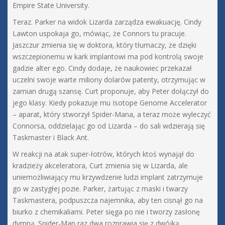
Empire State University.
Teraz. Parker na widok Lizarda zarządza ewakuację. Cindy
Lawton uspokaja go, mówiąc, że Connors tu pracuje.
Jaszczur zmienia się w doktora, który tłumaczy, że dzięki
wszczepionemu w kark implantowi ma pod kontrolą swoje
gadzie alter ego. Cindy dodaje, że naukowiec przekazał
uczelni swoje warte miliony dolarów patenty, otrzymując w
zamian drugą szansę. Curt proponuje, aby Peter dołączył do
jego klasy. Kiedy pokazuje mu Isotope Genome Accelerator
– aparat, który stworzył Spider-Mana, a teraz może wyleczyć
Connorsa, oddzielając go od Lizarda – do sali wdzierają się
Taskmaster i Black Ant.
W reakcji na atak super-łotrów, których ktoś wynajął do
kradzieży akceleratora, Curt zmienia się w Lizarda, ale
uniemożliwiający mu krzywdzenie ludzi implant zatrzymuje
go w zastygłej pozie. Parker, żartując z maski i twarzy
Taskmastera, podpuszcza najemnika, aby ten cisnął go na
biurko z chemikaliami. Peter sięga po nie i tworzy zasłonę
dymną. Spider-Man raz dwa rozprawia się z dwójką,