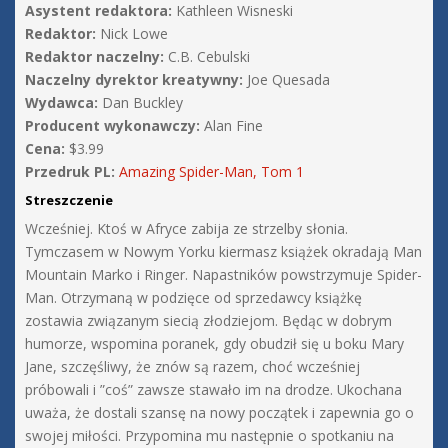
Asystent redaktora:
Kathleen Wisneski
Redaktor:
Nick Lowe
Redaktor naczelny:
C.B. Cebulski
Naczelny dyrektor kreatywny:
Joe Quesada
Wydawca:
Dan Buckley
Producent wykonawczy:
Alan Fine
Cena:
$3.99
Przedruk PL:
Amazing Spider-Man, Tom 1
Streszczenie
Wcześniej. Ktoś w Afryce zabija ze strzelby słonia.
Tymczasem w Nowym Yorku kiermasz książek okradają Man
Mountain Marko i Ringer. Napastników powstrzymuje Spider-
Man. Otrzymaną w podzięce od sprzedawcy książkę
zostawia związanym siecią złodziejom. Będąc w dobrym
humorze, wspomina poranek, gdy obudził się u boku Mary
Jane, szczęśliwy, że znów są razem, choć wcześniej
próbowali i ”coś” zawsze stawało im na drodze. Ukochana
uważa, że dostali szansę na nowy początek i zapewnia go o
swojej miłości. Przypomina mu następnie o spotkaniu na