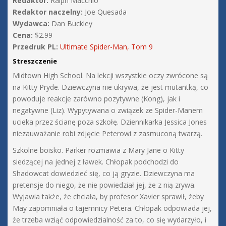
Redaktor:
Ralph Macchio
Redaktor naczelny:
Joe Quesada
Wydawca:
Dan Buckley
Cena:
$2.99
Przedruk PL:
Ultimate Spider-Man, Tom 9
Streszczenie
Midtown High School. Na lekcji wszystkie oczy zwrócone są
na Kitty Pryde. Dziewczyna nie ukrywa, że jest mutantką, co
powoduje reakcje zarówno pozytywne (Kong), jak i
negatywne (Liz). Wypytywana o związek ze Spider-Manem
ucieka przez ścianę poza szkołę. Dziennikarka Jessica Jones
niezauważanie robi zdjęcie Peterowi z zasmuconą twarzą.
Szkolne boisko. Parker rozmawia z Mary Jane o Kitty
siedzącej na jednej z ławek. Chłopak podchodzi do
Shadowcat dowiedzieć się, co ją gryzie. Dziewczyna ma
pretensje do niego, że nie powiedział jej, że z nią zrywa.
Wyjawia także, że chciała, by profesor Xavier sprawił, żeby
May zapomniała o tajemnicy Petera. Chłopak odpowiada jej,
że trzeba wziąć odpowiedzialność za to, co się wydarzyło, i