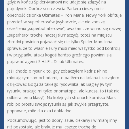
gdyż w końcu Spider-Manowi nie udaje się zdążyć na
pojedynek. Oprócz scen z życia Parkera cieszy mnie
obecność członka Ultimates – Iron Mana. Nowy York obfituje
przecież w superherosów (wybaczcie, ale nie znoszę
określenia „superbohaterowie”, uważam, że winno się nazwę
„superhero” trochę inaczej tłumaczyć), toteż na miejscu
zbrodni powinien pojawiać się nie tylko Spider-Man. Inna
sprawa, że to właśnie Fury musi mieć wszystko pod kontrolą
i w przypadku ataku kogoś bardzo groźnego powinni się
pojawiać agenci S.H.I.E.L.D. lub Ultimates.
Jeśli chodzi o rysunki to, gdy zobaczyłem kadr z Rhino
miotającym samochodami, to padłem na kolana i zacząłem
dziękować Bogu za takiego rysownika jak Bagley (w tym
rysunku brakuje mi tylko onomatopei, ale kurczę, to i tak nie
odbiera jemu klasy!). Na kolejnych stronach komiksu Mark
robi po prostu swoje: rysunki są jak zwykle przejrzyste,
poprawne, miłe dla oka i dokładne.
Podsumowując, jest to dobry issue, ciekawy i w miarę inny
niż pozostałe, ale brakuje mu jeszcze trochę do