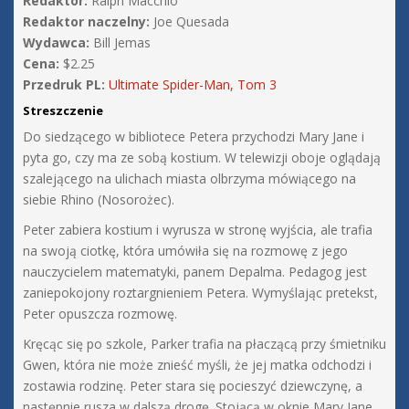
Redaktor:
Ralph Macchio
Redaktor naczelny:
Joe Quesada
Wydawca:
Bill Jemas
Cena:
$2.25
Przedruk PL:
Ultimate Spider-Man, Tom 3
Streszczenie
Do siedzącego w bibliotece Petera przychodzi Mary Jane i
pyta go, czy ma ze sobą kostium. W telewizji oboje oglądają
szalejącego na ulichach miasta olbrzyma mówiącego na
siebie Rhino (Nosorożec).
Peter zabiera kostium i wyrusza w stronę wyjścia, ale trafia
na swoją ciotkę, która umówiła się na rozmowę z jego
nauczycielem matematyki, panem Depalma. Pedagog jest
zaniepokojony roztargnieniem Petera. Wymyślając pretekst,
Peter opuszcza rozmowę.
Kręcąc się po szkole, Parker trafia na płaczącą przy śmietniku
Gwen, która nie może znieść myśli, że jej matka odchodzi i
zostawia rodzinę. Peter stara się pocieszyć dziewczynę, a
następnie rusza w dalszą drogę. Stojącą w oknie Mary Jane