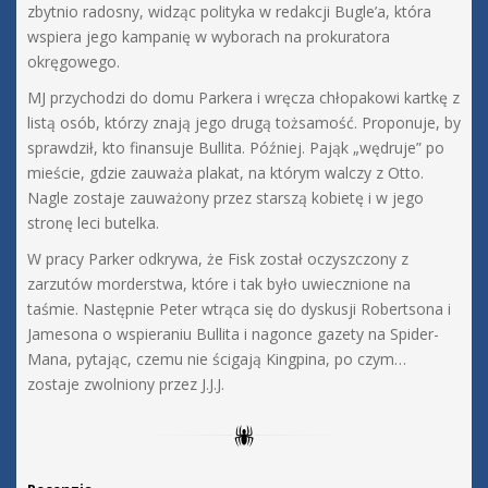
zbytnio radosny, widząc polityka w redakcji Bugle’a, która
wspiera jego kampanię w wyborach na prokuratora
okręgowego.
MJ przychodzi do domu Parkera i wręcza chłopakowi kartkę z
listą osób, którzy znają jego drugą tożsamość. Proponuje, by
sprawdził, kto finansuje Bullita. Później. Pająk „wędruje” po
mieście, gdzie zauważa plakat, na którym walczy z Otto.
Nagle zostaje zauważony przez starszą kobietę i w jego
stronę leci butelka.
W pracy Parker odkrywa, że Fisk został oczyszczony z
zarzutów morderstwa, które i tak było uwiecznione na
taśmie. Następnie Peter wtrąca się do dyskusji Robertsona i
Jamesona o wspieraniu Bullita i nagonce gazety na Spider-
Mana, pytając, czemu nie ścigają Kingpina, po czym…
zostaje zwolniony przez J.J.J.