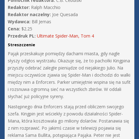
Pomocnik redaktora:
C.B. Cebulski
Redaktor:
Ralph Macchio
Redaktor naczelny:
Joe Quesada
Wydawca:
Bill Jemas
Cena:
$2.25
Przedruk PL:
Ultimate Spider-Man, Tom 4
Streszczenie
Pająk przeskakuje pomiędzy dachami miasta, gdy nagle
słyszy odgłos wystrzału. Okazuje się, że to pachołki Kingpina
przyszły odebrać zaległe pieniądze od niejakiego Julio. Na
miejscu oczywiście zjawia się Spider-Man i dochodzi do walki
między nim a Enforcers. Parker umiejętnie wspina się na sufit
i rozsnuwa ogromną sieć na wszystkich zbirów. W oddali
słychać już policyjne syreny.
Następnego dnia Enforcers stają przed obliczem swojego
szefa. Kingpin jest wściekły z powodu działalności Spider-
Mana, która kosztowała go miliony dolarów. Postanawia się
z nim rozprawić. Po jakimś czasie w telewizji pojawia się
reklama Sama Bullita, potępiająca Pająka. Peter nie jest