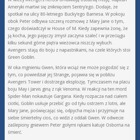
Ameryki martwi się zniknięciem Sentry’ego. Dodaje, że
spotkał na ulicy 80-letniego Bucky’ego Barnesa. W pokoju
obok Peter odbywa szczerą rozmowę z Mary Jane o tym,
czego doświadczył w House of M. Kiedy zapewnia żonę, że
ją kocha, jego pajęczy zmysł zaczyna szaleć i w przeciągu
kilku sekund górne piętra wieżowca niszczy wybuch.
Avengers stają do boju z napastnikami, na czele których stoi
Green Goblin.
W oka mgnieniu Gwen, która wciąż nie może pogodzić się z
tym, co powiedział jej Strange, pojawia się w pobliżu
Avengers Tower i dostrzega eksplozję. Tymczasem na placu
boju May i Jarvis giną z rąk Venoma. W reakcji na ten mord
Spider-Man nokautuje Gargana. Kiedy rozpacza nad ciałem
ciotki, Goblin usiłuje przebić go od tyłu ostrzem z lotni, ale
Mary Jane, poświęcając się, odpycha męża i przyjmuje na
siebie śmiertelny cios, co widzi z oddali Gwen. W odwecie
zaślepiony gniewem Peter gołymi rękami katuje Osborna na
śmierć.