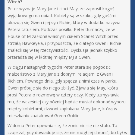
Witch?
Peter wyznaje Mary Jane i cioci May, że zaprosił kogoś
wyjątkowego na obiad. Kobiety są w szoku, gdy gośćmi
okazują się Gwen i jej syn Richie, który w dodatku nazywa
Petera tatusiem. Podczas posiłku Peter tłumaczy, że w
House of M zasłonił własnym ciałem Scarlet Witch przed
strzałą Hawkeye’a, i przypuszcza, że dlatego Gwen i Richie
znaleźli się w tej rzeczywistości. Dyskusja jednak szybko
przeradza się w kłótnię między MJ a Gwen.
W ciągu następnych tygodni Peter stara się pogodzić
małżeństwo z Mary Jane z dobrymi relacjami z Gwen i
Richiem. Pewnego dnia, gdy spędza z nimi czas w parku,
Gwen próbuje się do niego zbliżyć. Zjawia się May, która
prosi Petera o rozmowę w cztery oczy. Kiedy uzmysławia
mu, że wcześniej czy później będzie musiał dokonać wyboru
między kobietami, dzwoni zapłakana Mary Jane, którą w
mieszkaniu zaatakował Green Goblin.
W domu Peter upewnia się, że żonie nic się nie stało. Ta
czuje żal, gdy dowiaduje się, że nie mógł jej chronić, bo był w