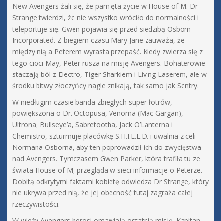
New Avengers żali się, że pamięta życie w House of M. Dr
Strange twierdzi, że nie wszystko wróciło do normalności i
teleportuje się. Gwen pojawia się przed siedzibą Osborn
Incorporated. Z biegiem czasu Mary Jane zauważa, że
między nią a Peterem wyrasta przepaść. Kiedy zwierza się z
tego cioci May, Peter rusza na misję Avengers. Bohaterowie
staczają ból z Electro, Tiger Sharkiem i Living Laserem, ale w
środku bitwy złoczyńcy nagle znikają, tak samo jak Sentry.
W niedługim czasie banda zbiegłych super-łotrów,
powiększona o Dr. Octopusa, Venoma (Mac Gargan),
Ultrona, Bullseye’a, Sabretootha, Jack O’Lanterna i
Chemistro, szturmuje placówkę S.H.I.E.L.D. i uwalnia z celi
Normana Osborna, aby ten poprowadził ich do zwycięstwa
nad Avengers. Tymczasem Gwen Parker, która trafiła tu ze
świata House of M, przegląda w sieci informacje o Peterze.
Dobitą odkrytymi faktami kobietę odwiedza Dr Strange, który
nie ukrywa przed nią, że jej obecność tutaj zagraża całej
rzeczywistości.
W wieży Avengers herosi omawiają ostatnią misję. Kapitan