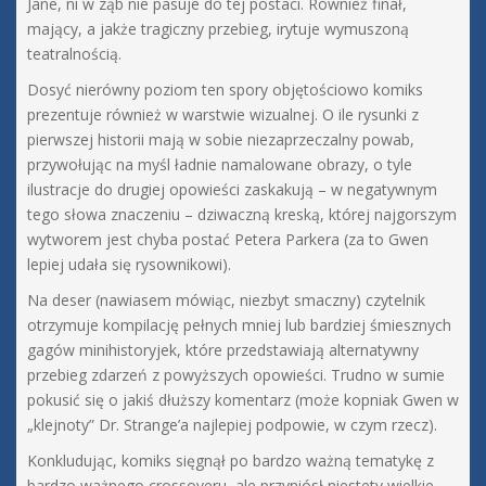
Jane, ni w ząb nie pasuje do tej postaci. Również finał,
mający, a jakże tragiczny przebieg, irytuje wymuszoną
teatralnością.
Dosyć nierówny poziom ten spory objętościowo komiks
prezentuje również w warstwie wizualnej. O ile rysunki z
pierwszej historii mają w sobie niezaprzeczalny powab,
przywołując na myśl ładnie namalowane obrazy, o tyle
ilustracje do drugiej opowieści zaskakują – w negatywnym
tego słowa znaczeniu – dziwaczną kreską, której najgorszym
wytworem jest chyba postać Petera Parkera (za to Gwen
lepiej udała się rysownikowi).
Na deser (nawiasem mówiąc, niezbyt smaczny) czytelnik
otrzymuje kompilację pełnych mniej lub bardziej śmiesznych
gagów minihistoryjek, które przedstawiają alternatywny
przebieg zdarzeń z powyższych opowieści. Trudno w sumie
pokusić się o jakiś dłuższy komentarz (może kopniak Gwen w
„klejnoty” Dr. Strange’a najlepiej podpowie, w czym rzecz).
Konkludując, komiks sięgnął po bardzo ważną tematykę z
bardzo ważnego crossoveru, ale przyniósł niestety wielkie