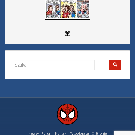
Search
for:
Newsy
Forum
Kontakt
Współpraca
O Stronie
|
|
|
|