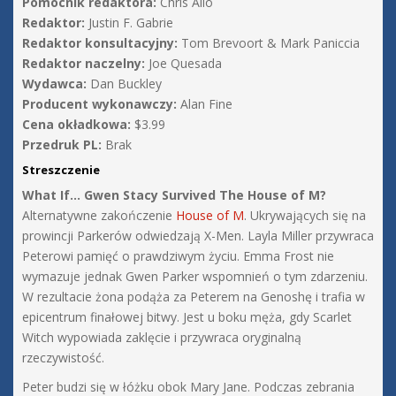
Pomocnik redaktora:
Chris Allo
Redaktor:
Justin F. Gabrie
Redaktor konsultacyjny:
Tom Brevoort & Mark Paniccia
Redaktor naczelny:
Joe Quesada
Wydawca:
Dan Buckley
Producent wykonawczy:
Alan Fine
Cena okładkowa:
$3.99
Przedruk PL:
Brak
Streszczenie
What If… Gwen Stacy Survived The House of M?
Alternatywne zakończenie
House of M
. Ukrywających się na
prowincji Parkerów odwiedzają X-Men. Layla Miller przywraca
Peterowi pamięć o prawdziwym życiu. Emma Frost nie
wymazuje jednak Gwen Parker wspomnień o tym zdarzeniu.
W rezultacie żona podąża za Peterem na Genoshę i trafia w
epicentrum finałowej bitwy. Jest u boku męża, gdy Scarlet
Witch wypowiada zaklęcie i przywraca oryginalną
rzeczywistość.
Peter budzi się w łóżku obok Mary Jane. Podczas zebrania