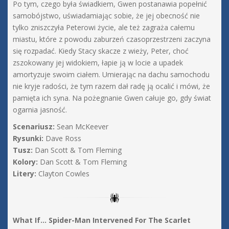
Po tym, czego była świadkiem, Gwen postanawia popełnić
samobójstwo, uświadamiając sobie, że jej obecność nie
tylko zniszczyła Peterowi życie, ale też zagraża całemu
miastu, które z powodu zaburzeń czasoprzestrzeni zaczyna
się rozpadać. Kiedy Stacy skacze z wieży, Peter, choć
zszokowany jej widokiem, łapie ją w locie a upadek
amortyzuje swoim ciałem. Umierając na dachu samochodu
nie kryje radości, że tym razem dał radę ją ocalić i mówi, że
pamięta ich syna. Na pożegnanie Gwen całuje go, gdy świat
ogarnia jasność.
Scenariusz:
Sean McKeever
Rysunki:
Dave Ross
Tusz:
Dan Scott & Tom Fleming
Kolory:
Dan Scott & Tom Fleming
Litery:
Clayton Cowles
What If… Spider-Man Intervened For The Scarlet