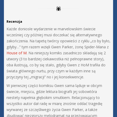
Recenzja
Każde doniosłe wydarzenie w marvelowskim świecie
wcześniej czy później musi doczekać się alternatywnego
zakończenia. Na tapetę twórcy opowieści z cyklu „co by było,
gdyby…” tym razem wzięli Gwen Parker, żonę Spider-Mana z
House of M
. Na niniejszy komiks zasadniczo składają się 2
utwory (3 to bardziej ciekawostka niż pełnoprawne story),
oba ilustrują, co by się stało, gdyby Gwen z HoM trafiła do
świata głównego nurtu, przy czym w każdym inne są
przyczyny tej „migracji” no i jej konsekwencje.
W pierwszej części komiksu Gwen sama ląduje w obcym
świecie, miejscu, gdzie lektura biografii jej sobowtóra
niestety napełnia głębokim smutkiem. Relacjonujący to
wszystko autor dał radę w miarę znośnie oddać tragedię
wyrwanej ze szczęśliwego życia Gwen Parker, a także
zbudować niezgorszy melodramat na przeżywającym