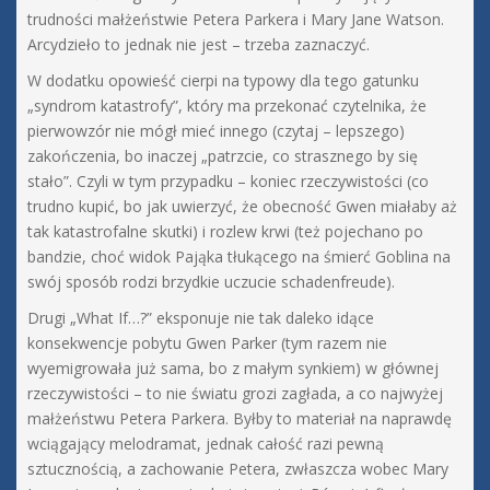
trudności małżeństwie Petera Parkera i Mary Jane Watson.
Arcydzieło to jednak nie jest – trzeba zaznaczyć.
W dodatku opowieść cierpi na typowy dla tego gatunku
„syndrom katastrofy”, który ma przekonać czytelnika, że
pierwowzór nie mógł mieć innego (czytaj – lepszego)
zakończenia, bo inaczej „patrzcie, co strasznego by się
stało”. Czyli w tym przypadku – koniec rzeczywistości (co
trudno kupić, bo jak uwierzyć, że obecność Gwen miałaby aż
tak katastrofalne skutki) i rozlew krwi (też pojechano po
bandzie, choć widok Pająka tłukącego na śmierć Goblina na
swój sposób rodzi brzydkie uczucie schadenfreude).
Drugi „What If…?” eksponuje nie tak daleko idące
konsekwencje pobytu Gwen Parker (tym razem nie
wyemigrowała już sama, bo z małym synkiem) w głównej
rzeczywistości – to nie światu grozi zagłada, a co najwyżej
małżeństwu Petera Parkera. Byłby to materiał na naprawdę
wciągający melodramat, jednak całość razi pewną
sztucznością, a zachowanie Petera, zwłaszcza wobec Mary