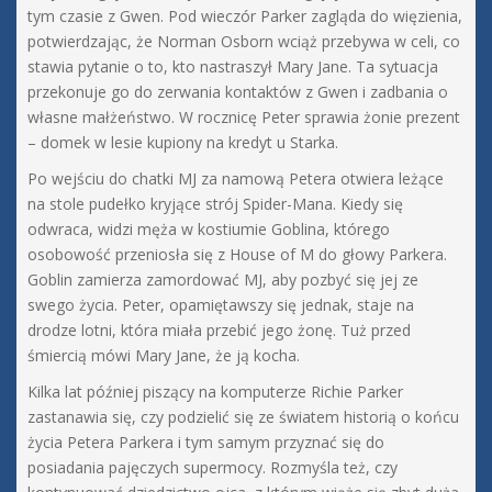
tym czasie z Gwen. Pod wieczór Parker zagląda do więzienia,
potwierdzając, że Norman Osborn wciąż przebywa w celi, co
stawia pytanie o to, kto nastraszył Mary Jane. Ta sytuacja
przekonuje go do zerwania kontaktów z Gwen i zadbania o
własne małżeństwo. W rocznicę Peter sprawia żonie prezent
– domek w lesie kupiony na kredyt u Starka.
Po wejściu do chatki MJ za namową Petera otwiera leżące
na stole pudełko kryjące strój Spider-Mana. Kiedy się
odwraca, widzi męża w kostiumie Goblina, którego
osobowość przeniosła się z House of M do głowy Parkera.
Goblin zamierza zamordować MJ, aby pozbyć się jej ze
swego życia. Peter, opamiętawszy się jednak, staje na
drodze lotni, która miała przebić jego żonę. Tuż przed
śmiercią mówi Mary Jane, że ją kocha.
Kilka lat później piszący na komputerze Richie Parker
zastanawia się, czy podzielić się ze światem historią o końcu
życia Petera Parkera i tym samym przyznać się do
posiadania pajęczych supermocy. Rozmyśla też, czy