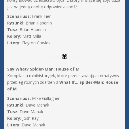
kontynuować dziedzictwo ojca, z którym wiąże się zbyt duża
jak na jedną osobę odpowiedzialność.
Scenariusz:
Frank Tieri
Rysunki:
Brian Haberlin
Tusz:
Brian Haberlin
Kolory:
Matt Milla
Litery:
Clayton Cowles
Say What? Spider-Man: House of M
Kompilacja minihistoryjek, które przedstawiają alternatywny
przebieg różnych zdarzeń z
What If… Spider-Man: House
of M
.
Scenariusz:
Mike Gallagher
Rysunki:
Dave Manak
Tusz:
Dave Manak
Kolory:
Josh Ray
Litery:
Dave Manak