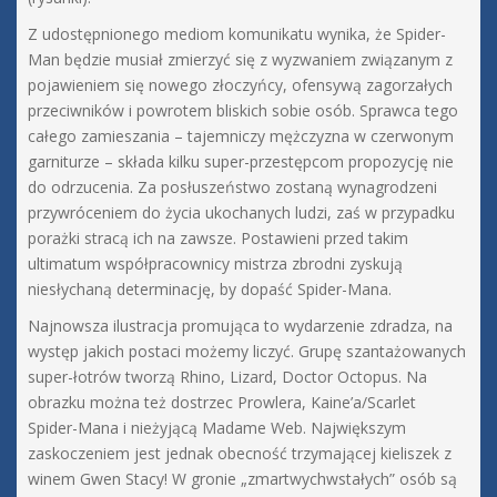
Z udostępnionego mediom komunikatu wynika, że Spider-
Man będzie musiał zmierzyć się z wyzwaniem związanym z
pojawieniem się nowego złoczyńcy, ofensywą zagorzałych
przeciwników i powrotem bliskich sobie osób. Sprawca tego
całego zamieszania – tajemniczy mężczyzna w czerwonym
garniturze – składa kilku super-przestępcom propozycję nie
do odrzucenia. Za posłuszeństwo zostaną wynagrodzeni
przywróceniem do życia ukochanych ludzi, zaś w przypadku
porażki stracą ich na zawsze. Postawieni przed takim
ultimatum współpracownicy mistrza zbrodni zyskują
niesłychaną determinację, by dopaść Spider-Mana.
Najnowsza ilustracja promująca to wydarzenie zdradza, na
występ jakich postaci możemy liczyć. Grupę szantażowanych
super-łotrów tworzą Rhino, Lizard, Doctor Octopus. Na
obrazku można też dostrzec Prowlera, Kaine’a/Scarlet
Spider-Mana i nieżyjącą Madame Web. Największym
zaskoczeniem jest jednak obecność trzymającej kieliszek z
winem Gwen Stacy! W gronie „zmartwychwstałych” osób są