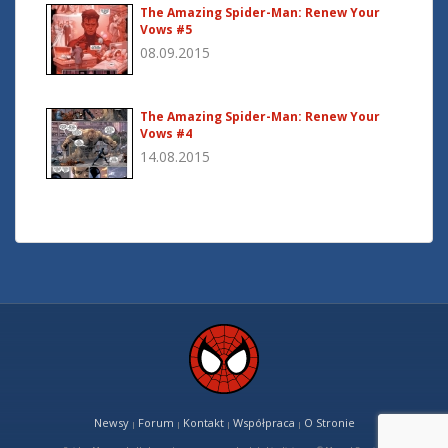
The Amazing Spider-Man: Renew Your
Vows #5
08.09.2015
The Amazing Spider-Man: Renew Your
Vows #4
14.08.2015
Newsy
Forum
Kontakt
Współpraca
O Stronie
|
|
|
|