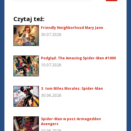
for:
Czytaj też:
Friendly Neighborhood Mary Jane
30.07.2026
Podgląd: The Amazing Spider-Man #1000
10.07.2026
3. tom Miles Morales: Spider-Man
30.06.2026
Spider-Man w post-Armageddon
Avengers
10.06.2026