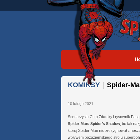
H
KOMIKSY
|
Spider-Ma
10 lutego 2021
Scenarzysta Chip Zdarsky i rysownik Pasqu
Spider-Man: Spider’s Shadow
, bo tak na
której Spider-Man nie zrezygnował z nosz
wpływem pozaziemskiego stroju superboha