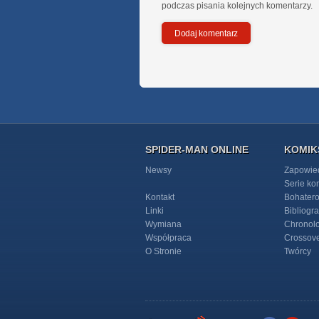
podczas pisania kolejnych komentarzy.
SPIDER-MAN ONLINE
KOMIK
Newsy
Zapowie
Serie k
Kontakt
Bohater
Linki
Bibliogra
Wymiana
Chronol
Współpraca
Crossov
O Stronie
Twórcy