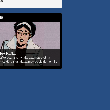
ma
ia
hley Kafka
afke poznaliśmy jako czternastoletnią
ne, która musiała zajmować się domem i...