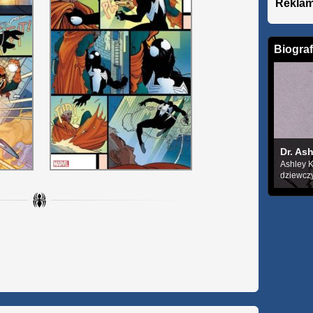
Rekla
Biograf
Dr. As
Ashley K
dziewczy