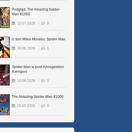
Podgląd: The Amazing Spider-
Man #1000
10.07.2026
0
3. tom Miles Morales: Spider-Man
30.06.2026
1
Spider-Man w post-Armageddon
Avengers
10.06.2026
0
The Amazing Spider-Man #1000
20.05.2026
0