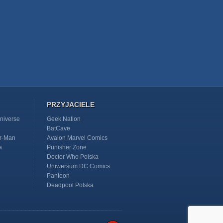
PRZYJACIELE
niverse
Geek Nation
BatCave
r-Man
Avalon Marvel Comics
a
Punisher Zone
Doctor Who Polska
Uniwersum DC Comics
Panteon
Deadpool Polska