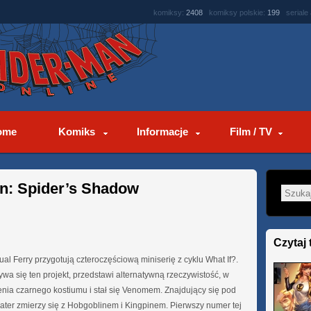
komiksy:
2408
komiksy polskie:
199
seriale
ome
Komiks
Informacje
Film / TV
n: Spider’s Shadow
Czytaj 
al Ferry przygotują czteroczęściową miniserię z cyklu What If?.
zywa się ten projekt, przedstawi alternatywną rzeczywistość, w
enia czarnego kostiumu i stał się Venomem. Znajdujący się pod
ter zmierzy się z Hobgoblinem i Kingpinem. Pierwszy numer tej