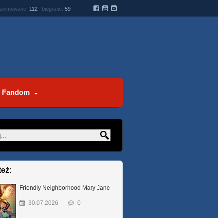
 animowane:
112
biografie:
59
Fandom
też:
Friendly Neighborhood Mary Jane
30.07.2026
0