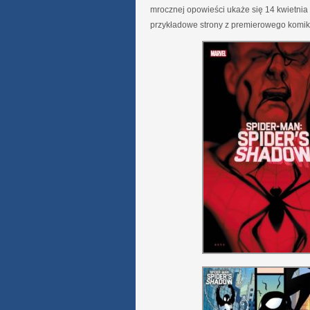
mrocznej opowieści ukaże się 14 kwietnia
przykładowe strony z premierowego komik