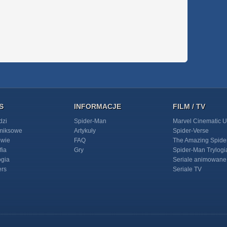
S
INFORMACJE
FILM / TV
dzi
Spider-Man
Marvel Cinematic U
omiksowe
Artykuły
Spider-Verse
owie
FAQ
The Amazing Spide
fia
Gry
Spider-Man Trylogi
ogia
Seriale animowane
ers
Seriale TV