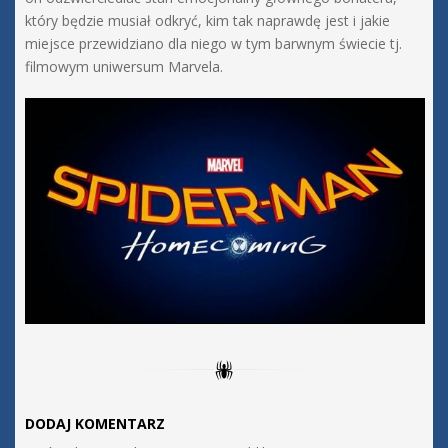
który będzie musiał odkryć, kim tak naprawdę jest i jakie
miejsce przewidziano dla niego w tym barwnym świecie tj.
filmowym uniwersum Marvela.
DODAJ KOMENTARZ