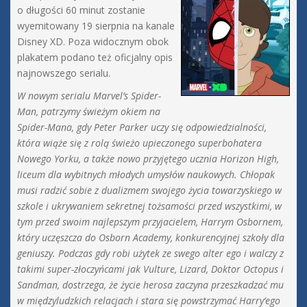
o długości 60 minut zostanie
wyemitowany 19 sierpnia na kanale
Disney XD. Poza widocznym obok
plakatem podano też oficjalny opis
najnowszego serialu.
W nowym serialu Marvel’s Spider-
Man, patrzymy świeżym okiem na
Spider-Mana, gdy Peter Parker uczy się odpowiedzialności,
która wiąże się z rolą świeżo upieczonego superbohatera
Nowego Yorku, a także nowo przyjętego ucznia Horizon High,
liceum dla wybitnych młodych umysłów naukowych. Chłopak
musi radzić sobie z dualizmem swojego życia towarzyskiego w
szkole i ukrywaniem sekretnej tożsamości przed wszystkimi, w
tym przed swoim najlepszym przyjacielem, Harrym Osbornem,
który uczęszcza do Osborn Academy, konkurencyjnej szkoły dla
geniuszy. Podczas gdy robi użytek ze swego alter ego i walczy z
takimi super-złoczyńcami jak Vulture, Lizard, Doktor Octopus i
Sandman, dostrzega, że życie herosa zaczyna przeszkadzać mu
w międzyludzkich relacjach i stara się powstrzymać Harry’ego