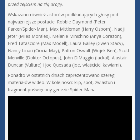
przed zejściem na złą drogę.
Wskazano również aktorów podkładających głosy pod
najważniejsze postacie: Robbie Daymond (Peter
Parker/Spider-Man), Max Mittleman (Harry Osborn), Nadji
Jeter (Miles Morales), Melanie Minichino (Anya Corazon),
Fred Tatasciore (Max Modell), Laura Bailey (Gwen Stacy),
Nancy Linari (Ciocia May), Patton Oswalt (Wujek Ben), Scott
Menville (Doktor Octopus), John DiMaggio (Jackal), Alastair
Duncan (Vulture) i Joe Quesada (Joe, właściciel kawiarni).
Ponadto w ostatnich dniach zaprezentowano szereg
materiałów wideo. W kolejności: klip, spot, zwiastun i
fragment poświęcony genezie Spider-Mana