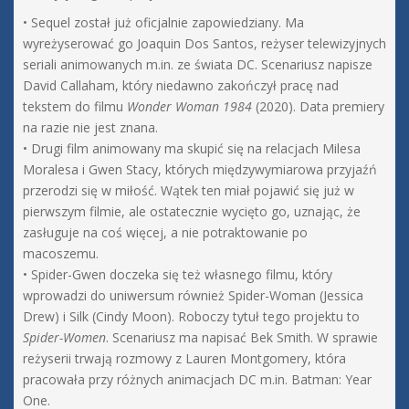
• Sequel został już oficjalnie zapowiedziany. Ma
wyreżyserować go Joaquin Dos Santos, reżyser telewizyjnych
seriali animowanych m.in. ze świata DC. Scenariusz napisze
David Callaham, który niedawno zakończył pracę nad
tekstem do filmu
Wonder Woman 1984
(2020). Data premiery
na razie nie jest znana.
• Drugi film animowany ma skupić się na relacjach Milesa
Moralesa i Gwen Stacy, których międzywymiarowa przyjaźń
przerodzi się w miłość. Wątek ten miał pojawić się już w
pierwszym filmie, ale ostatecznie wycięto go, uznając, że
zasługuje na coś więcej, a nie potraktowanie po
macoszemu.
• Spider-Gwen doczeka się też własnego filmu, który
wprowadzi do uniwersum również Spider-Woman (Jessica
Drew) i Silk (Cindy Moon). Roboczy tytuł tego projektu to
Spider-Women
. Scenariusz ma napisać Bek Smith. W sprawie
reżyserii trwają rozmowy z Lauren Montgomery, która
pracowała przy różnych animacjach DC m.in. Batman: Year
One.