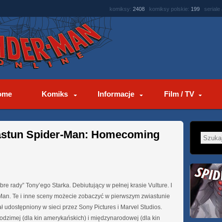
komiksy:
2408
komiksy polskie:
199
seriale
ome
Komiks
Informacje
Film / TV
astun Spider-Man: Homecoming
re rady” Tony’ego Starka. Debiutujący w pełnej krasie Vulture. I
Man. Te i inne sceny możecie zobaczyć w pierwszym zwiastunie
tał udostępniony w sieci przez Sony Pictures i Marvel Studios.
rodzimej (dla kin amerykańskich) i międzynarodowej (dla kin