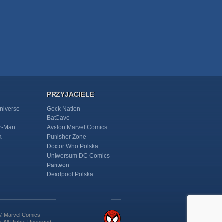
PRZYJACIELE
niverse
Geek Nation
BatCave
r-Man
Avalon Marvel Comics
a
Punisher Zone
Doctor Who Polska
Uniwersum DC Comics
Panteon
Deadpool Polska
e © Marvel Comics
e. All Rights Reserved.