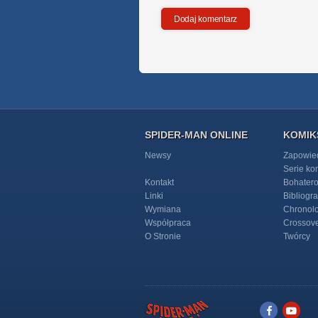
SPIDER-MAN ONLINE
KOMIK
Newsy
Zapowie
Serie k
Kontakt
Bohater
Linki
Bibliogra
Wymiana
Chronol
Współpraca
Crossov
O Stronie
Twórcy