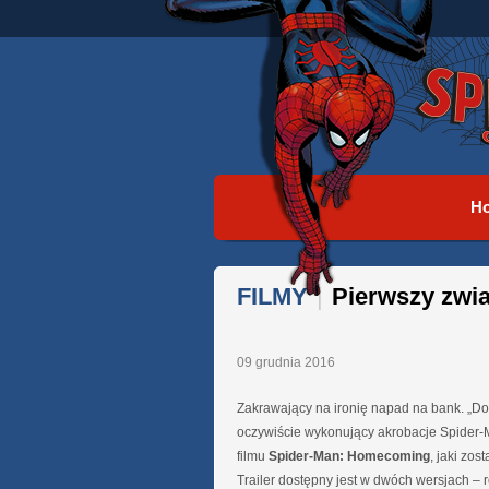
H
FILMY
|
Pierwszy zwi
09 grudnia 2016
Zakrawający na ironię napad na bank. „Dob
oczywiście wykonujący akrobacje Spider-
filmu
Spider-Man: Homecoming
, jaki zos
Trailer dostępny jest w dwóch wersjach – 