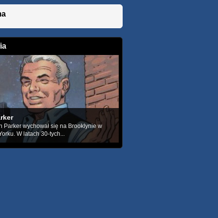
ma
ia
rker
 Parker wychował się na Brooklynie w
rku. W latach 30-tych...