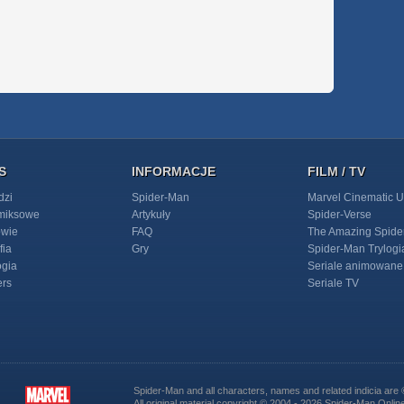
S
INFORMACJE
FILM / TV
dzi
Spider-Man
Marvel Cinematic U
omiksowe
Artykuły
Spider-Verse
owie
FAQ
The Amazing Spide
fia
Gry
Spider-Man Trylogi
ogia
Seriale animowane
ers
Seriale TV
Spider-Man and all characters, names and related indicia ar
All original material copyright © 2004 - 2026 Spider-Man Onlin