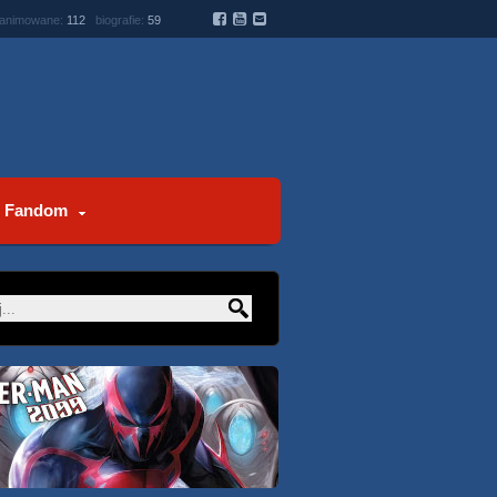
 animowane:
112
biografie:
59
Fandom