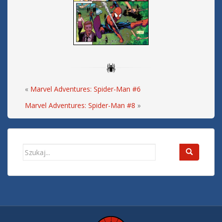
«
Marvel Adventures: Spider-Man #6
Marvel Adventures: Spider-Man #8
»
Search
for: