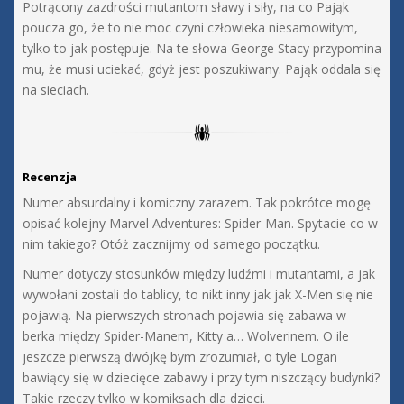
Potrącony zazdrości mutantom sławy i siły, na co Pająk
poucza go, że to nie moc czyni człowieka niesamowitym,
tylko to jak postępuje. Na te słowa George Stacy przypomina
mu, że musi uciekać, gdyż jest poszukiwany. Pająk oddala się
na sieciach.
Recenzja
Numer absurdalny i komiczny zarazem. Tak pokrótce mogę
opisać kolejny Marvel Adventures: Spider-Man. Spytacie co w
nim takiego? Otóż zacznijmy od samego początku.
Numer dotyczy stosunków między ludźmi i mutantami, a jak
wywołani zostali do tablicy, to nikt inny jak jak X-Men się nie
pojawią. Na pierwszych stronach pojawia się zabawa w
berka między Spider-Manem, Kitty a… Wolverinem. O ile
jeszcze pierwszą dwójkę bym zrozumiał, o tyle Logan
bawiący się w dziecięce zabawy i przy tym niszczący budynki?
Takie rzeczy tylko w komiksach dla dzieci.