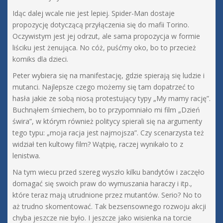
Idąc dalej wcale nie jest lepiej. Spider-Man dostaje
propozycję dotyczącą przyłączenia się do mafii Torino.
Oczywistym jest jej odrzut, ale sama propozycja w formie
liściku jest żenująca. No cóż, puśćmy oko, bo to przecież
komiks dla dzieci.
Peter wybiera się na manifestację, gdzie spierają się ludzie i
mutanci. Najlepsze czego możemy się tam dopatrzeć to
hasła jakie ze sobą niosą protestujący typy „My mamy rację”.
Buchnąłem śmiechem, bo to przypomniało mi film „Dzień
świra”, w którym również politycy spierali się na argumenty
tego typu: „moja racja jest najmojsza”. Czy scenarzysta też
widział ten kultowy film? Wątpię, raczej wynikało to z
lenistwa.
Na tym wiecu przed szereg wyszło kilku bandytów i zaczęło
domagać się swoich praw do wymuszania haraczy i itp.,
które teraz mają utrudnione przez mutantów. Serio? No to
aż trudno skomentować. Tak bezsensownego rozwoju akcji
chyba jeszcze nie było. I jeszcze jako wisienka na torcie