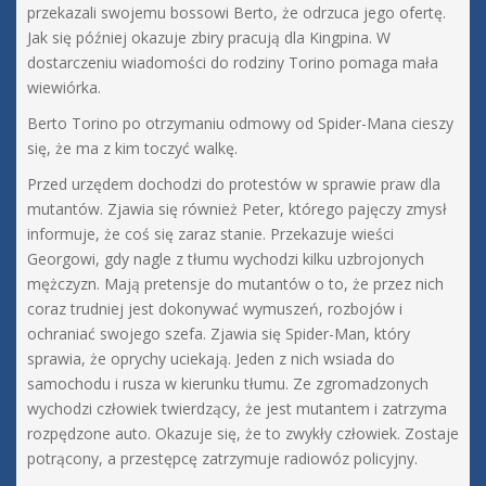
przekazali swojemu bossowi Berto, że odrzuca jego ofertę.
Jak się później okazuje zbiry pracują dla Kingpina. W
dostarczeniu wiadomości do rodziny Torino pomaga mała
wiewiórka.
Berto Torino po otrzymaniu odmowy od Spider-Mana cieszy
się, że ma z kim toczyć walkę.
Przed urzędem dochodzi do protestów w sprawie praw dla
mutantów. Zjawia się również Peter, którego pajęczy zmysł
informuje, że coś się zaraz stanie. Przekazuje wieści
Georgowi, gdy nagle z tłumu wychodzi kilku uzbrojonych
mężczyzn. Mają pretensje do mutantów o to, że przez nich
coraz trudniej jest dokonywać wymuszeń, rozbojów i
ochraniać swojego szefa. Zjawia się Spider-Man, który
sprawia, że oprychy uciekają. Jeden z nich wsiada do
samochodu i rusza w kierunku tłumu. Ze zgromadzonych
wychodzi człowiek twierdzący, że jest mutantem i zatrzyma
rozpędzone auto. Okazuje się, że to zwykły człowiek. Zostaje
potrącony, a przestępcę zatrzymuje radiowóz policyjny.