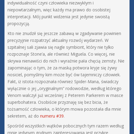
indywidualność czyni człowieka niezwykłym i
niepowtarzalnym, więc każdy ma prawo do osobistej
interpretacji. Mój punkt widzenia jest jedynie swoistą
propozycją.
Kto nie znudził się jeszcze zabawą w zgadywanie powinien
precyzyjnie rozpatrzyć aktualny rozwój wydarzeń. W
szpitalnej sali zjawia się nagle symbiont, który nie tylko
rozpoznaje Stone’a, ale również Miguela. Co więcej, nie
skrywa nienawiści do nich i wyraźnie pała chęcią zemsty. Nie
zapominając o tym, że za maską potwora kryje się żywy
nosiciel, pomyślmy kim może być ów tajemniczy człowiek.
Fakt, iż istota rozpoznała również Spider-Mana, świadczy
wyłącznie o jej „oryginalnym” rodowodzie, według którego
Venom walczył już wcześniej z Peterem Parkerem w masce
superbohatera. Osobiście przyznaję się bez bicia, że
tożsamość człowieka, o którym mowa pozostała dla mnie
sekretem, aż do
numeru #39
.
Spośród wszystkich wątków pobocznych tym razem według
mnie jedynym godnym zainteresowania jest przykre