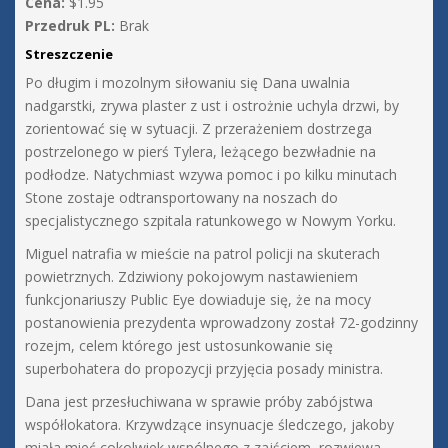
Cena:
$1.95
Przedruk PL:
Brak
Streszczenie
Po długim i mozolnym siłowaniu się Dana uwalnia
nadgarstki, zrywa plaster z ust i ostrożnie uchyla drzwi, by
zorientować się w sytuacji. Z przerażeniem dostrzega
postrzelonego w pierś Tylera, leżącego bezwładnie na
podłodze. Natychmiast wzywa pomoc i po kilku minutach
Stone zostaje odtransportowany na noszach do
specjalistycznego szpitala ratunkowego w Nowym Yorku.
Miguel natrafia w mieście na patrol policji na skuterach
powietrznych. Zdziwiony pokojowym nastawieniem
funkcjonariuszy Public Eye dowiaduje się, że na mocy
postanowienia prezydenta wprowadzony został 72-godzinny
rozejm, celem którego jest ustosunkowanie się
superbohatera do propozycji przyjęcia posady ministra.
Dana jest przesłuchiwana w sprawie próby zabójstwa
współlokatora. Krzywdzące insynuacje śledczego, jakoby
miała mieć cokolwiek wspólnego z zajściem, rozwiewa