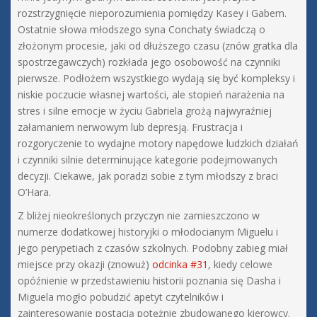
rozstrzygnięcie nieporozumienia pomiędzy Kasey i Gabem.
Ostatnie słowa młodszego syna Conchaty świadczą o
złożonym procesie, jaki od dłuższego czasu (znów gratka dla
spostrzegawczych) rozkłada jego osobowość na czynniki
pierwsze. Podłożem wszystkiego wydają się być kompleksy i
niskie poczucie własnej wartości, ale stopień narażenia na
stres i silne emocje w życiu Gabriela grożą najwyraźniej
załamaniem nerwowym lub depresją. Frustracja i
rozgoryczenie to wydajne motory napędowe ludzkich działań
i czynniki silnie determinujące kategorie podejmowanych
decyzji. Ciekawe, jak poradzi sobie z tym młodszy z braci
O’Hara.
Z bliżej nieokreślonych przyczyn nie zamieszczono w
numerze dodatkowej historyjki o młodocianym Miguelu i
jego perypetiach z czasów szkolnych. Podobny zabieg miał
miejsce przy okazji (znowuż)
odcinka #31
, kiedy celowe
opóźnienie w przedstawieniu historii poznania się Dasha i
Miguela mogło pobudzić apetyt czytelników i
zainteresowanie postacią potężnie zbudowanego kierowcy.