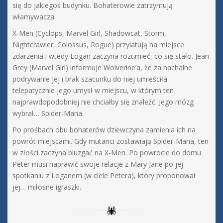
się do jakiegoś budynku. Bohaterowie zatrzymują
włamywacza.
X-Men (Cyclops, Marvel Girl, Shadowcat, Storm,
Nightcrawler, Colossus, Rogue) przylatują na miejsce
zdarzenia i wtedy Logan zaczyna rozumieć, co się stało. Jean
Grey (Marvel Girl) informuje Wolverine’a, że za nachalne
podrywanie jej i brak szacunku do niej umieściła
telepatycznie jego umysł w miejscu, w którym ten
najprawdopodobniej nie chciałby się znaleźć. Jego mózg
wybrał… Spider-Mana.
Po prośbach obu bohaterów dziewczyna zamienia ich na
powrót miejscami. Gdy mutanci zostawiają Spider-Mana, ten
w złości zaczyna bluzgać na X-Men. Po powrocie do domu
Peter musi naprawić swoje relacje z Mary Jane po jej
spotkaniu z Loganem (w ciele Petera), który proponował
jej… miłosne igraszki.