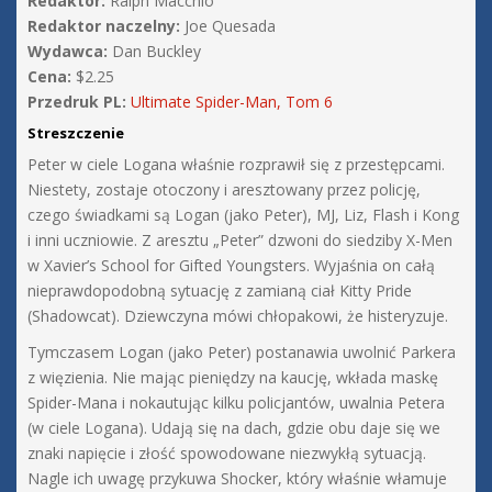
Redaktor:
Ralph Macchio
Redaktor naczelny:
Joe Quesada
Wydawca:
Dan Buckley
Cena:
$2.25
Przedruk PL:
Ultimate Spider-Man, Tom 6
Streszczenie
Peter w ciele Logana właśnie rozprawił się z przestępcami.
Niestety, zostaje otoczony i aresztowany przez policję,
czego świadkami są Logan (jako Peter), MJ, Liz, Flash i Kong
i inni uczniowie. Z aresztu „Peter” dzwoni do siedziby X-Men
w Xavier’s School for Gifted Youngsters. Wyjaśnia on całą
nieprawdopodobną sytuację z zamianą ciał Kitty Pride
(Shadowcat). Dziewczyna mówi chłopakowi, że histeryzuje.
Tymczasem Logan (jako Peter) postanawia uwolnić Parkera
z więzienia. Nie mając pieniędzy na kaucję, wkłada maskę
Spider-Mana i nokautując kilku policjantów, uwalnia Petera
(w ciele Logana). Udają się na dach, gdzie obu daje się we
znaki napięcie i złość spowodowane niezwykłą sytuacją.
Nagle ich uwagę przykuwa Shocker, który właśnie włamuje