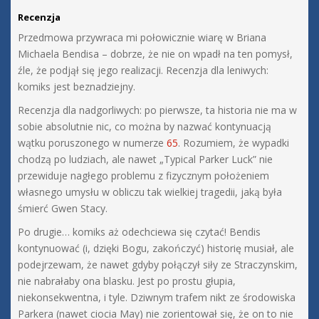
Recenzja
Przedmowa przywraca mi połowicznie wiarę w Briana
Michaela Bendisa – dobrze, że nie on wpadł na ten pomysł,
źle, że podjął się jego realizacji. Recenzja dla leniwych:
komiks jest beznadziejny.
Recenzja dla nadgorliwych: po pierwsze, ta historia nie ma w
sobie absolutnie nic, co można by nazwać kontynuacją
wątku poruszonego w numerze
65
. Rozumiem, że wypadki
chodzą po ludziach, ale nawet „Typical Parker Luck” nie
przewiduje nagłego problemu z fizycznym położeniem
własnego umysłu w obliczu tak wielkiej tragedii, jaką była
śmierć Gwen Stacy.
Po drugie… komiks aż odechciewa się czytać! Bendis
kontynuować (i, dzięki Bogu, zakończyć) historię musiał, ale
podejrzewam, że nawet gdyby połączył siły ze Straczynskim,
nie nabrałaby ona blasku. Jest po prostu głupia,
niekonsekwentna, i tyle. Dziwnym trafem nikt ze środowiska
Parkera (nawet ciocia May) nie zorientował się, że on to nie