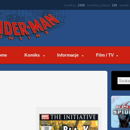
komiksy:
2408
komiksy polskie:
199
seriale
ome
Komiks
Informacje
Film / TV