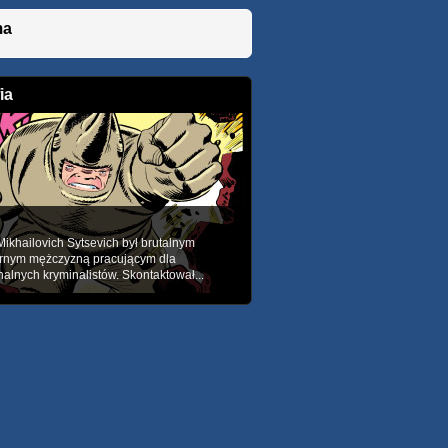
ma
ia
Mikhailovich Sytsevich był brutalnym
rnym mężczyzną pracującym dla
nalnych kryminalistów. Skontaktował...