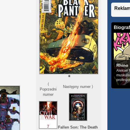
Rekla
Biograf
Rhino
Aleksei 
muskula
profesjo
⟨
Następny numer ⟩
Poprzedni
numer
Fallen Son: The Death