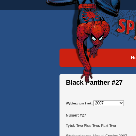
H
Black Panther #27
Wybierz tom i rok:
Numer:
#27
Tytuł:
Two Plus Two: Part Two