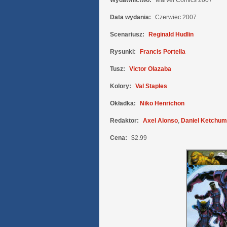
Wydawnictwo:
Marvel Comics 2007
Data wydania:
Czerwiec 2007
Scenariusz:
Reginald Hudlin
Rysunki:
Francis Portella
Tusz:
Victor Olazaba
Kolory:
Val Staples
Okładka:
Niko Henrichon
Redaktor:
Axel Alonso
,
Daniel Ketchum
Cena:
$2.99