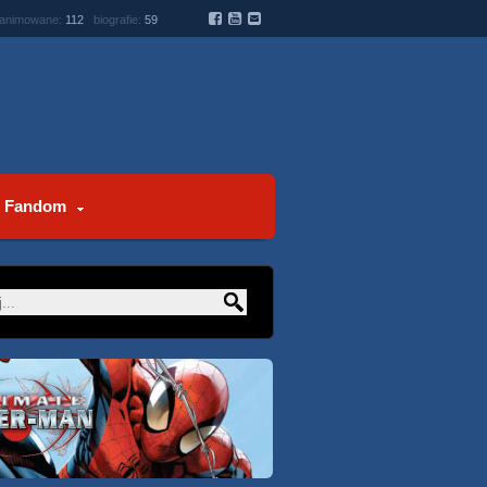
 animowane:
112
biografie:
59
Fandom