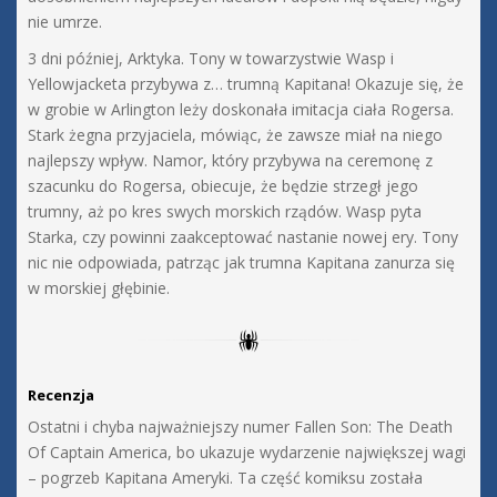
nie umrze.
3 dni później, Arktyka. Tony w towarzystwie Wasp i
Yellowjacketa przybywa z… trumną Kapitana! Okazuje się, że
w grobie w Arlington leży doskonała imitacja ciała Rogersa.
Stark żegna przyjaciela, mówiąc, że zawsze miał na niego
najlepszy wpływ. Namor, który przybywa na ceremonę z
szacunku do Rogersa, obiecuje, że będzie strzegł jego
trumny, aż po kres swych morskich rządów. Wasp pyta
Starka, czy powinni zaakceptować nastanie nowej ery. Tony
nic nie odpowiada, patrząc jak trumna Kapitana zanurza się
w morskiej głębinie.
Recenzja
Ostatni i chyba najważniejszy numer Fallen Son: The Death
Of Captain America, bo ukazuje wydarzenie największej wagi
– pogrzeb Kapitana Ameryki. Ta część komiksu została