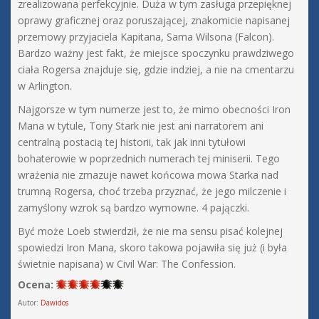
zrealizowana perfekcyjnie. Duża w tym zasługa przepięknej
oprawy graficznej oraz poruszającej, znakomicie napisanej
przemowy przyjaciela Kapitana, Sama Wilsona (Falcon).
Bardzo ważny jest fakt, że miejsce spoczynku prawdziwego
ciała Rogersa znajduje się, gdzie indziej, a nie na cmentarzu
w Arlington.
Najgorsze w tym numerze jest to, że mimo obecności Iron
Mana w tytule, Tony Stark nie jest ani narratorem ani
centralną postacią tej historii, tak jak inni tytułowi
bohaterowie w poprzednich numerach tej miniserii. Tego
wrażenia nie zmazuje nawet końcowa mowa Starka nad
trumną Rogersa, choć trzeba przyznać, że jego milczenie i
zamyślony wzrok są bardzo wymowne. 4 pajączki.
Być może Loeb stwierdził, że nie ma sensu pisać kolejnej
spowiedzi Iron Mana, skoro takowa pojawiła się już (i była
świetnie napisana) w Civil War: The Confession.
Ocena:
Autor:
Dawidos