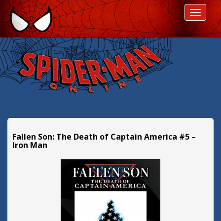
P
ROZWI
r
z
e
s
k
o
c
z
d
a
l
Fallen Son: The Death of Captain America #5 –
e
Iron Man
j