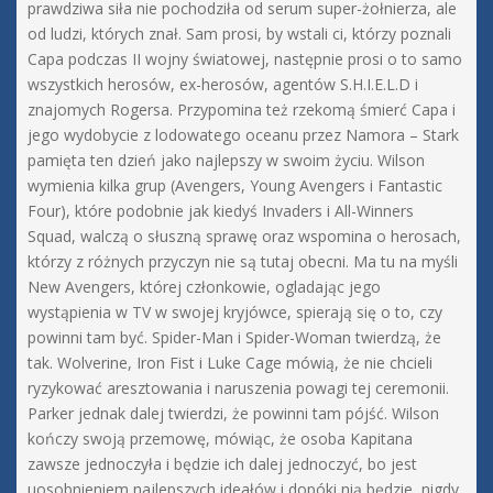
prawdziwa siła nie pochodziła od serum super-żołnierza, ale
od ludzi, których znał. Sam prosi, by wstali ci, którzy poznali
Capa podczas II wojny światowej, następnie prosi o to samo
wszystkich herosów, ex-herosów, agentów S.H.I.E.L.D i
znajomych Rogersa. Przypomina też rzekomą śmierć Capa i
jego wydobycie z lodowatego oceanu przez Namora – Stark
pamięta ten dzień jako najlepszy w swoim życiu. Wilson
wymienia kilka grup (Avengers, Young Avengers i Fantastic
Four), które podobnie jak kiedyś Invaders i All-Winners
Squad, walczą o słuszną sprawę oraz wspomina o herosach,
którzy z różnych przyczyn nie są tutaj obecni. Ma tu na myśli
New Avengers, której członkowie, ogladając jego
wystąpienia w TV w swojej kryjówce, spierają się o to, czy
powinni tam być. Spider-Man i Spider-Woman twierdzą, że
tak. Wolverine, Iron Fist i Luke Cage mówią, że nie chcieli
ryzykować aresztowania i naruszenia powagi tej ceremonii.
Parker jednak dalej twierdzi, że powinni tam pójść. Wilson
kończy swoją przemowę, mówiąc, że osoba Kapitana
zawsze jednoczyła i będzie ich dalej jednoczyć, bo jest
uosobnieniem najlepszych ideałów i dopóki nią będzie, nigdy