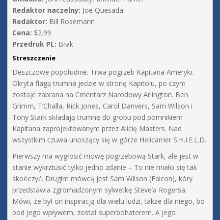
Redaktor naczelny:
Joe Quesada
Redaktor:
Bill Rosemann
Cena:
$2.99
Przedruk PL:
Brak
Streszczenie
Deszczowe popołudnie. Trwa pogrzeb Kapitana Ameryki.
Okryta flagą trumna jedzie w stronę Kapitolu, po czym
zostaje zabrana na Cmentarz Narodowy Arlington. Ben
Grimm, T’Challa, Rick Jones, Carol Danvers, Sam Wilson i
Tony Stark składają trumnę do grobu pod pomnikiem
Kapitana zaprojektowanym przez Alicię Masters. Nad
wszystkim czuwa unoszący się w górze Helicarrier S.H.I.E.L.D.
Pierwszy ma wygłosić mowę pogrzebową Stark, ale jest w
stanie wykrztusić tylko jedno zdanie – To nie miało się tak
skończyć. Drugim mówcą jest Sam Wilson (Falcon), kóry
przedstawia zgromadzonym sylwetkę Steve’a Rogersa.
Mówi, że był on inspiracją dla wielu ludzi, także dla niego, bo
pod jego wpływem, został superbohaterem. A jego