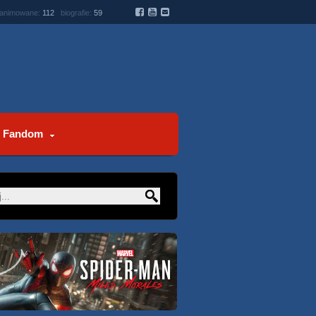
 animowane:
112
biografie:
59
Fandom