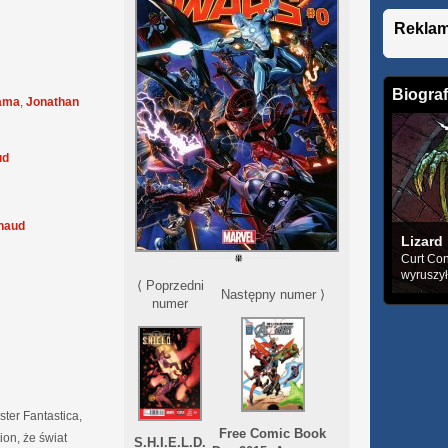
Rekla
Biograf
yama
,
Jonathan
ud
naud
Lizard
Curt Con
wyruszył
⟨ Poprzedni
Następny numer ⟩
numer
ster Fantastica,
Free Comic Book
on, że świat
S.H.I.E.L.D.