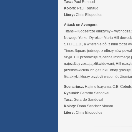
Tusz:
Paul Renaud
Kolory:
Paul Renaud
Litery:
Chris Eliopoulos
Attack on Avengers
Titans – ludożercze olbrzymy – wychodzą
Nowego Yorku. Dyrektor Maria Hill dowod
S.H.I.E.L.D., a w terenie bój z nimi toczą
Times Square jednego z olbrzymów powala
szyja. Hill przekazuje tą cenną informac
najeźdźcy zostają zlikwidowani, Hill rozs
przedstawiciela ich gatunku, który grasuje
Galaktyki, którzy przybyli wspomóc Ziemian
Scenariusz:
Hajime Isayama, C.B. Cebuls
Rysunki:
Gerardo Sandoval
Tusz:
Gerardo Sandoval
Kolory:
Dono Sanchez Almara
Litery:
Chris Eliopoulos