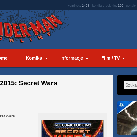
komiksy:
2408
komiksy polskie:
199
seriale
ome
Komiks
Informacje
Film / TV
2015: Secret Wars
ret Wars