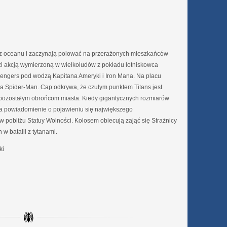
 z oceanu i zaczynają polować na przerażonych mieszkańców
zi akcją wymierzoną w wielkoludów z pokładu lotniskowca
 Avengers pod wodzą Kapitana Ameryki i Iron Mana. Na placu
 Spider-Man. Cap odkrywa, że czułym punktem Titans jest
ję pozostałym obrońcom miasta. Kiedy gigantycznych rozmiarów
yła powiadomienie o pojawieniu się największego
 w pobliżu Statuy Wolności. Kolosem obiecują zająć się Strażnicy
 w batalii z tytanami.
ki