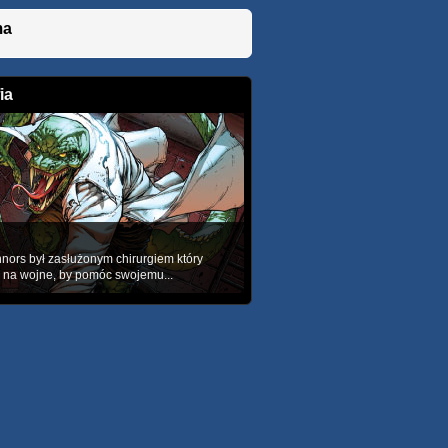
ma
ia
nors był zasłużonym chirurgiem który
 na wojne, by pomóc swojemu...