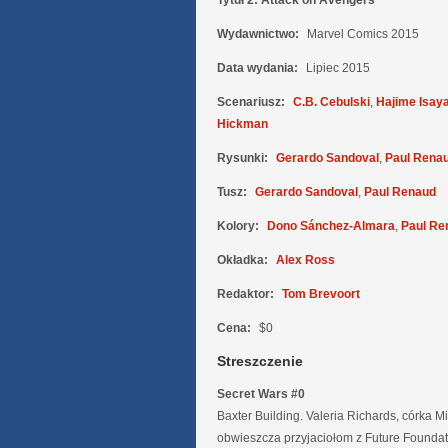
Tytuł 2:
Attack on Avengers
Wydawnictwo:
Marvel Comics 2015
Data wydania:
Lipiec 2015
Scenariusz:
C.B. Cebulski
,
Hajime Isa
Hickman
Rysunki:
Gerardo Sandoval
,
Paul Rena
Tusz:
Gerardo Sandoval
,
Paul Renaud
Kolory:
Dono Sánchez-Almara
,
Paul Re
Okładka:
Alex Ross
Redaktor:
Tom Brevoort
Cena:
$0
Streszczenie
Secret Wars #0
Baxter Building. Valeria Richards, córka Mi
obwieszcza przyjaciołom z Future Foundati