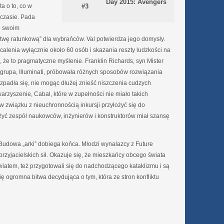
Day 2015: Avengers
a o to, co w
#3
 czasie. Pada
ię swoim
atwę ratunkową” dla wybrańców. Val potwierdza jego domysły.
calenia wyłącznie około 60 osób i skazania reszty ludzkości na
 że to pragmatyczne myślenie. Franklin Richards, syn Mister
na grupa, Illuminati, próbowała różnych sposobów rozwiązania
zpadła się, nie mogąc dłużej znieść niszczenia cudzych
warzyszenie, Cabal, które w zupełności nie miało takich
w związku z nieuchronnością inkursji przyłożyć się do
eżyć zespół naukowców, inżynierów i konstruktorów miał szansę
. Budowa „arki” dobiega końca. Młodzi wynalazcy z Future
przyjacielskich sił. Okazuje się, że mieszkańcy obcego świata
 światem, też przygotowali się do nadchodzącego kataklizmu i są
ę ogromna bitwa decydująca o tym, która ze stron konfliktu