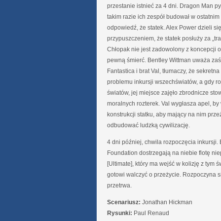
przestanie istnieć za 4 dni. Dragon Man pyt
takim razie ich zespół budował w ostatnim
odpowiedź, że statek. Alex Power dzieli s
przypuszczeniem, że statek posłuży za „tr
Chłopak nie jest zadowolony z koncepcji o
pewną śmierć. Bentley Wittman uważa zaś,
Fantastica i brat Val, tłumaczy, że sekret
problemu inkursji wszechświatów, a gdy ro
światów, jej miejsce zajęło zbrodnicze sto
moralnych rozterek. Val wygłasza apel, by 
konstrukcji statku, aby mający na nim prz
odbudować ludzką cywilizację.
4 dni później, chwila rozpoczęcia inkursji
Foundation dostrzegają na niebie flotę nie
[Ultimate], który ma wejść w kolizję z tym
gotowi walczyć o przeżycie. Rozpoczyna si
przetrwa.
Scenariusz:
Jonathan Hickman
Rysunki:
Paul Renaud