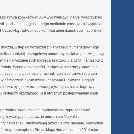
 bezpłatnych komiksów w USA wydawnictwo Marvel wykorzystało
ii spod znaku nagłośnionego medialnie crossoveru i wydania
jest krzyżówką tradycyjnego komiksu amerykańskiego i japońskiej
by inaczej, wstęp do wydarzeń z pierwszego numeru głównego
 komiksu bardziej szczegółowo omówiony został wątek tzw. „tratwy
ednym z najważniejszych narzędzi realizacji planu Mr. Fantastica z
 świata. Sceny z przeszłości, będące wizualizacją opowieści
 przypominają pokrótce o tym, jaki ciąg tragicznych zdarzeń
go w ośmioczęściowym dziele Jonathana Hickmana. Pogląd
olei ważny głos w oczekiwanej dyskusji na temat tego, czy
ug kryteriów przydatności jest etycznym postępowaniem osób
pozwoliła nowojorskiemu wydawnictwu zaprezentować
rię krzyżującą fantastyczne uniwersum Marvela z
angi napisanej i zilustrowanej przez Hajime Isayamę. Pierwotnie
ńskiego czasopisma Brutus Magazine z listopada 2014 roku.