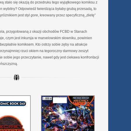
ą stało się okazją do przedruku tego wyjątkowego komiksu z
on wybitny? Odpowiedź twierdząca byłaby grubą przesadą, to
wyróżnikiem jest styl
gore
, kreowany przez specyficzną „dietę”
rvela, przygotowaną z okazji obchodów FCBD w Stanach
je, czym jest inkursja w marvelowskim słowniku, powinien
bezpłatnie komiksem. Kto ostrzy sobie zęby na atrakcje
przynajmniej rzuci okiem na tegoroczny darmowy zeszyt
uje sobie jego przeczytanie, nawet gdy jest ciekawa konfrontacji
ońszczyzną.