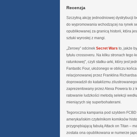
Recenzja
Szczytną akcję jednodniowej dystrybucji
do wypromowania wchodzącej na rynek ser
opublikowanej za granicą historii, która 
sztuki wyrosłej z mangi.
„Zerowy” odcinek
Secret Wars
to, jakże 
tytułu crossoveru. Na kilku stronach tego
ratunkowej”, czyli statku-arki, który jest j
Fantastic Four, ułożonego w obliczu końca
relacjonowanej przez Franklina Richardsa,
doprowadził do kataklizmu zilustrowane
zaprezentowany przez Alexa Powera to z k
ratowanie ludzkości metodą selekcji wedł
mieniących się superbohaterami.
Tegoroczna kampania pod szyldem FCBD 
amerykańskim czytelnikom komiksów histo
przygnębiającą fabułą Attack on Titan – m
została ona opublikowana w numerze japo