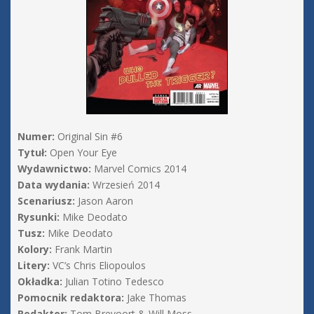
Numer:
Original Sin #6
Tytuł:
Open Your Eye
Wydawnictwo:
Marvel Comics 2014
Data wydania:
Wrzesień 2014
Scenariusz:
Jason Aaron
Rysunki:
Mike Deodato
Tusz:
Mike Deodato
Kolory:
Frank Martin
Litery:
VC’s Chris Eliopoulos
Okładka:
Julian Totino Tedesco
Pomocnik redaktora:
Jake Thomas
Redaktor:
Tom Brevoort & Will Moss