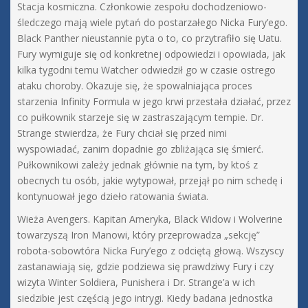
Stacja kosmiczna. Członkowie zespołu dochodzeniowo-
śledczego mają wiele pytań do postarzałego Nicka Fury’ego.
Black Panther nieustannie pyta o to, co przytrafiło się Uatu.
Fury wymiguje się od konkretnej odpowiedzi i opowiada, jak
kilka tygodni temu Watcher odwiedził go w czasie ostrego
ataku choroby. Okazuje się, że spowalniająca proces
starzenia Infinity Formula w jego krwi przestała działać, przez
co pułkownik starzeje się w zastraszającym tempie. Dr.
Strange stwierdza, że Fury chciał się przed nimi
wyspowiadać, zanim dopadnie go zbliżająca się śmierć.
Pułkownikowi zależy jednak głównie na tym, by ktoś z
obecnych tu osób, jakie wytypował, przejął po nim schedę i
kontynuował jego dzieło ratowania świata.
Wieża Avengers. Kapitan Ameryka, Black Widow i Wolverine
towarzyszą Iron Manowi, który przeprowadza „sekcję”
robota-sobowtóra Nicka Fury’ego z odciętą głową. Wszyscy
zastanawiają się, gdzie podziewa się prawdziwy Fury i czy
wizyta Winter Soldiera, Punishera i Dr. Strange’a w ich
siedzibie jest częścią jego intrygi. Kiedy badana jednostka