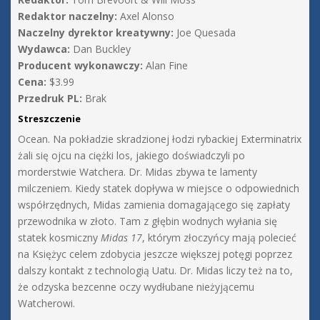
Redaktor naczelny:
Axel Alonso
Naczelny dyrektor kreatywny:
Joe Quesada
Wydawca:
Dan Buckley
Producent wykonawczy:
Alan Fine
Cena:
$3.99
Przedruk PL:
Brak
Streszczenie
Ocean. Na pokładzie skradzionej łodzi rybackiej Exterminatrix
żali się ojcu na ciężki los, jakiego doświadczyli po
morderstwie Watchera. Dr. Midas zbywa te lamenty
milczeniem. Kiedy statek dopływa w miejsce o odpowiednich
współrzędnych, Midas zamienia domagającego się zapłaty
przewodnika w złoto. Tam z głębin wodnych wyłania się
statek kosmiczny
Midas 17
, którym złoczyńcy mają polecieć
na Księżyc celem zdobycia jeszcze większej potęgi poprzez
dalszy kontakt z technologią Uatu. Dr. Midas liczy też na to,
że odzyska bezcenne oczy wydłubane nieżyjącemu
Watcherowi.