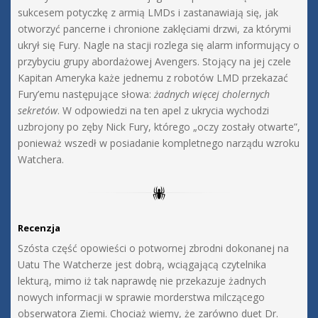
sukcesem potyczkę z armią LMDs i zastanawiają się, jak
otworzyć pancerne i chronione zaklęciami drzwi, za którymi
ukrył się Fury. Nagle na stacji rozlega się alarm informujący o
przybyciu grupy abordażowej Avengers. Stojący na jej czele
Kapitan Ameryka każe jednemu z robotów LMD przekazać
Fury’emu następujące słowa:
żadnych więcej cholernych
sekretów
. W odpowiedzi na ten apel z ukrycia wychodzi
uzbrojony po zęby Nick Fury, którego „oczy zostały otwarte”,
ponieważ wszedł w posiadanie kompletnego narządu wzroku
Watchera.
Recenzja
Szósta część opowieści o potwornej zbrodni dokonanej na
Uatu The Watcherze jest dobrą, wciągającą czytelnika
lekturą, mimo iż tak naprawdę nie przekazuje żadnych
nowych informacji w sprawie morderstwa milczącego
obserwatora Ziemi. Chociaż wiemy, że zarówno duet Dr.