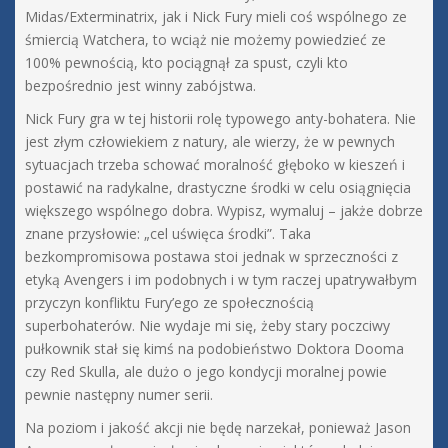
Midas/Exterminatrix, jak i Nick Fury mieli coś wspólnego ze
śmiercią Watchera, to wciąż nie możemy powiedzieć ze
100% pewnością, kto pociągnął za spust, czyli kto
bezpośrednio jest winny zabójstwa.
Nick Fury gra w tej historii rolę typowego anty-bohatera. Nie
jest złym człowiekiem z natury, ale wierzy, że w pewnych
sytuacjach trzeba schować moralność głęboko w kieszeń i
postawić na radykalne, drastyczne środki w celu osiągnięcia
większego wspólnego dobra. Wypisz, wymaluj – jakże dobrze
znane przysłowie: „cel uświęca środki”. Taka
bezkompromisowa postawa stoi jednak w sprzeczności z
etyką Avengers i im podobnych i w tym raczej upatrywałbym
przyczyn konfliktu Fury’ego ze społecznością
superbohaterów. Nie wydaje mi się, żeby stary poczciwy
pułkownik stał się kimś na podobieństwo Doktora Dooma
czy Red Skulla, ale dużo o jego kondycji moralnej powie
pewnie następny numer serii.
Na poziom i jakość akcji nie będę narzekał, ponieważ Jason