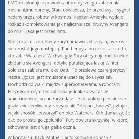
LMD eksploduje z powodu automatycznego załączenia
mechanizmu obrony, Stark oświadcza, że przechwycił sygnał
nadany przez robota w kosmos. Kapitan Ameryka wydaje
rozkaz skompletowania jak najliczniejszej drużyny Avengers
do misji, jaka jest przed nimi.
Stacja kosmiczna. Kiedy Fury namawia zebranych, by ktoś z
nich został jego następcą, Panther pyta po raz ostatni o to,
kto zabił Watchera. W chwili gdy Fury otrzymuje meldunek o
zbliżaniu się Avengers, dotyka paraliżującą laską Winter
Soldiera i zabiera mu oko Uatu. To przelewa czarę goryczy i
reszta „gości” jest zmuszona uciec się do użycia siły.
Dochodzi do walki między superbohaterami, a robotami
Fury’ego, którym ten zabrania jednak korzystać ze
śmiercionośnej broni. Fury udaje się do pokoju przesłuchań,
gdzie zniecierpliwiony zaczyna bić Orba po „twarzy”, pytając,
w jaki sposób „otworzył” on oko Watchera. Orb tłumaczy, że
oko po prostu go „polubiło”. Fury otwiera skrzynkę, w której
schowana jest druga gałka oczna.
W korytarzu Black Panther i jego kompani kończą z