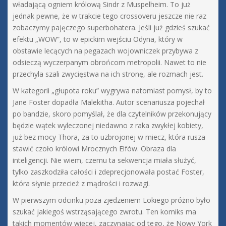
władającą ogniem królową Sindr z Muspelheim. To już
jednak pewne, że w trakcie tego crossoveru jeszcze nie raz
zobaczymy pajęczego superbohatera. Jeśli już gdzieś szukać
efektu „WOW”, to w epickim wejściu Odyna, który w
obstawie lecących na pegazach wojowniczek przybywa z
odsieczą wyczerpanym obrońcom metropolii. Nawet to nie
przechyla szali zwycięstwa na ich stronę, ale rozmach jest.
W kategorii „głupota roku” wygrywa natomiast pomysł, by to
Jane Foster dopadła Malekitha. Autor scenariusza pojechał
po bandzie, skoro pomyślał, że dla czytelników przekonujący
będzie wątek wyleczonej niedawno z raka zwykłej kobiety,
już bez mocy Thora, za to uzbrojonej w miecz, która rusza
stawić czoło królowi Mrocznych Elfów. Obraza dla
inteligencji. Nie wiem, czemu ta sekwencja miała służyć,
tylko zaszkodziła całości i zdeprecjonowała postać Foster,
która słynie przecież z mądrości i rozwagi.
W pierwszym odcinku poza zjedzeniem Lokiego próżno było
szukać jakiegoś wstrząsającego zwrotu. Ten komiks ma
takich momentów więcej, zaczynając od tego, że Nowy York