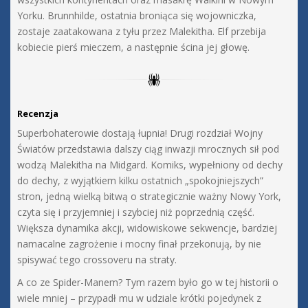
Yorku. Brunnhilde, ostatnia broniąca się wojowniczka,
zostaje zaatakowana z tyłu przez Malekitha. Elf przebija
kobiecie pierś mieczem, a następnie ścina jej głowę.
Recenzja
Superbohaterowie dostają łupnia! Drugi rozdział Wojny
Światów przedstawia dalszy ciąg inwazji mrocznych sił pod
wodzą Malekitha na Midgard. Komiks, wypełniony od dechy
do dechy, z wyjątkiem kilku ostatnich „spokojniejszych”
stron, jedną wielką bitwą o strategicznie ważny Nowy York,
czyta się i przyjemniej i szybciej niż poprzednią część.
Większa dynamika akcji, widowiskowe sekwencje, bardziej
namacalne zagrożenie i mocny finał przekonują, by nie
spisywać tego crossoveru na straty.
A co ze Spider-Manem? Tym razem było go w tej historii o
wiele mniej – przypadł mu w udziale krótki pojedynek z