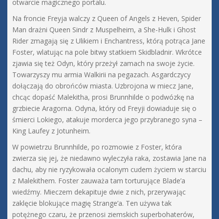
otwarcie magicznego portalu.
Na froncie Freyja walczy z Queen of Angels z Heven, Spider
Man drażni Queen Sindr z Muspelheim, a She-Hulk i Ghost
Rider zmagają się z Ulikiem i Enchantress, którą potrąca Jane
Foster, wlatując na pole bitwy statkiem Skidbladnir. Wkrótce
zjawia się też Odyn, który przeżył zamach na swoje życie.
Towarzyszy mu armia Walkirii na pegazach. Asgardczycy
dołączają do obrońców miasta. Uzbrojona w miecz Jane,
chcąc dopaść Malekitha, prosi Brunnhilde o podwózkę na
grzbiecie Aragorna. Odyna, który od Freyji dowiaduje się o
śmierci Lokiego, atakuje morderca jego przybranego syna –
King Laufey z Jotunheim.
W powietrzu Brunnhilde, po rozmowie z Foster, która
zwierza się jej, że niedawno wyleczyła raka, zostawia Jane na
dachu, aby nie ryzykowała ocalonym cudem życiem w starciu
z Malekithem. Foster zauważa tam torturujące Blade’a
wiedźmy. Mieczem dekapituje dwie z nich, przerywając
zaklęcie blokujące magię Strange’a. Ten używa tak
potężnego czaru, że przenosi ziemskich superbohaterów,