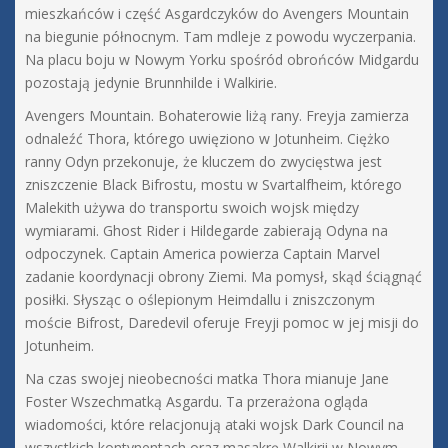
mieszkańców i część Asgardczyków do Avengers Mountain
na biegunie północnym. Tam mdleje z powodu wyczerpania.
Na placu boju w Nowym Yorku spośród obrońców Midgardu
pozostają jedynie Brunnhilde i Walkirie.
Avengers Mountain. Bohaterowie liżą rany. Freyja zamierza
odnaleźć Thora, którego uwięziono w Jotunheim. Ciężko
ranny Odyn przekonuje, że kluczem do zwycięstwa jest
zniszczenie Black Bifrostu, mostu w Svartalfheim, którego
Malekith używa do transportu swoich wojsk między
wymiarami. Ghost Rider i Hildegarde zabierają Odyna na
odpoczynek. Captain America powierza Captain Marvel
zadanie koordynacji obrony Ziemi. Ma pomysł, skąd ściągnąć
posiłki. Słysząc o oślepionym Heimdallu i zniszczonym
moście Bifrost, Daredevil oferuje Freyji pomoc w jej misji do
Jotunheim.
Na czas swojej nieobecności matka Thora mianuje Jane
Foster Wszechmatką Asgardu. Ta przerażona ogląda
wiadomości, które relacjonują ataki wojsk Dark Council na
wszystkich kontynentach oraz masakrę Walkirii w Nowym