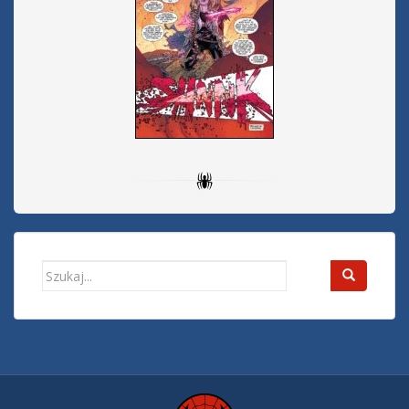
Search
for: