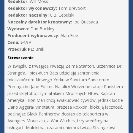
Redaktor:
Will Moss
Redaktor wykonawczy:
Tom Brevoort
Redaktor naczelny:
C.B. Cebulski
Naczelny dyrektor kreatywny:
Joe Quesada
Wydawca:
Dan Buckley
Producent wykonawczy:
Alan Fine
Cena:
$4.99
Przedruk PL:
Brak
Streszczenie
W związku z trwającą inwazją Zelma Stanton, uczennica Dr.
Strange’a, i pies-duch Bats udzielają schronienia
mieszkańcom Nowego Yorku w Sanctum Sanctorum.
Pomaga im Jane Foster. Na ulicy Wolverine ratuje Punishera
przed skrytobójczym atakiem Mrocznych Elfów. Kapitan
Ameryka i Iron Man chcą ewakuować cywilów, jednak ludzie
Dario Aggera/Minotaura, prezesa Roxxon, blokują łączność,
odcinając Black Pantherowi dostęp do teleportera w
Avengers Mountain, a War Witches, trzy wiedźmy na
usługach Malekitha, czarami uniemożliwiają Strange’owi