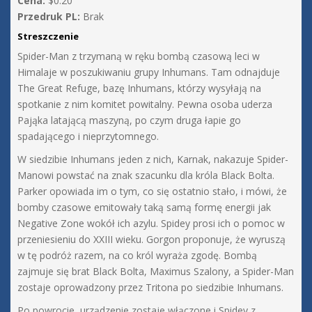
Cena:
$0.20
Przedruk PL:
Brak
Streszczenie
Spider-Man z trzymaną w ręku bombą czasową leci w
Himalaje w poszukiwaniu grupy Inhumans. Tam odnajduje
The Great Refuge, bazę Inhumans, którzy wysyłają na
spotkanie z nim komitet powitalny. Pewna osoba uderza
Pająka latającą maszyną, po czym druga łapie go
spadającego i nieprzytomnego.
W siedzibie Inhumans jeden z nich, Karnak, nakazuje Spider-
Manowi powstać na znak szacunku dla króla Black Bolta.
Parker opowiada im o tym, co się ostatnio stało, i mówi, że
bomby czasowe emitowały taką samą formę energii jak
Negative Zone wokół ich azylu. Spidey prosi ich o pomoc w
przeniesieniu do XXIII wieku. Gorgon proponuje, że wyruszą
w tę podróż razem, na co król wyraża zgodę. Bombą
zajmuje się brat Black Bolta, Maximus Szalony, a Spider-Man
zostaje oprowadzony przez Tritona po siedzibie Inhumans.
Po powrocie, urządzenie zostaje włączone i Spidey z