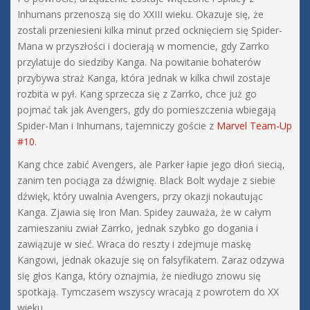
Inhumans przenoszą się do XXIII wieku. Okazuje się, że
zostali przeniesieni kilka minut przed ocknięciem się Spider-
Mana w przyszłości i docierają w momencie, gdy Zarrko
przylatuje do siedziby Kanga. Na powitanie bohaterów
przybywa straż Kanga, która jednak w kilka chwil zostaje
rozbita w pył. Kang sprzecza się z Zarrko, chce już go
pojmać tak jak Avengers, gdy do pomieszczenia wbiegają
Spider-Man i Inhumans, tajemniczy goście z
Marvel Team-Up
#10
.
Kang chce zabić Avengers, ale Parker łapie jego dłoń siecią,
zanim ten pociąga za dźwignię. Black Bolt wydaje z siebie
dźwięk, który uwalnia Avengers, przy okazji nokautując
Kanga. Zjawia się Iron Man. Spidey zauważa, że w całym
zamieszaniu zwiał Zarrko, jednak szybko go dogania i
zawiązuje w sieć. Wraca do reszty i zdejmuje maskę
Kangowi, jednak okazuje się on falsyfikatem. Zaraz odzywa
się głos Kanga, który oznajmia, że niedługo znowu się
spotkają. Tymczasem wszyscy wracają z powrotem do XX
wieku.