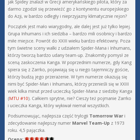
jak Spidey znalazł w Grecji amerykańskiego pilota, który za
darmo zgodził się przewieźć go z kontynentu europejskiego
do Azji, w bardzo odległy i nieprzyjazny klimatycznie rejon?
Początek jest mało wiarygodny, ale dalej jest już tylko lepiej.
Grupa Inhumans i ich siedziba – bardzo mili osobnicy i bardzo
miłe miejsce. Powrót do XXIII wieku bardzo efektowny. Poza
tym świetne sceny walki z udziałem Spider-Mana i Inhumans,
którzy tworzą bardzo udany team-up. Znakomity pomysł ze
sceną zaskoczenia Kanga. W poprzednim numerze, gdy Kang
spiera się z Zarrko, pojawiają się u niego tajemniczy goście,
którzy budzą jego przerażenie. W tym numerze okazują się
nimi być Spider-Man i Inhumans, którzy przenieśli się w XXIII
wiek kilka minut przed ucieczką Spider-Mana z siedziby Kanga
(
MTU #10
). Całkiem sprytne, nie? Cieszy też pojmanie Zarrko
i ucieczka Kanga, który wykiwał niemal wszystkich.
Podsumowując, najlepsza część trylogii
Tomorrow War
i
zdecydowanie najlepszy numer
Marvel Team-Up
z 1973
roku. 4,5 pajączka.
Ocena: