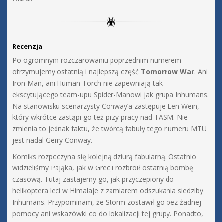
Recenzja
Po ogromnym rozczarowaniu poprzednim numerem
otrzymujemy ostatnią i najlepszą część
Tomorrow War
. Ani
Iron Man, ani Human Torch nie zapewniają tak
ekscytującego team-upu Spider-Manowi jak grupa Inhumans.
Na stanowisku scenarzysty Conway’a zastępuje Len Wein,
który wkrótce zastąpi go też przy pracy nad TASM. Nie
zmienia to jednak faktu, że twórcą fabuły tego numeru MTU
jest nadal Gerry Conway.
Komiks rozpoczyna się kolejną dziurą fabularną. Ostatnio
widzieliśmy Pająka, jak w Grecji rozbroił ostatnią bombę
czasową. Tutaj zastajemy go, jak przyczepiony do
helikoptera leci w Himalaje z zamiarem odszukania siedziby
Inhumans. Przypominam, że Storm zostawił go bez żadnej
pomocy ani wskazówki co do lokalizacji tej grupy. Ponadto,