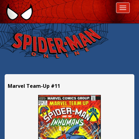
P
ROZWI
r
z
e
s
k
o
c
z
d
a
l
Marvel Team-Up #11
e
j