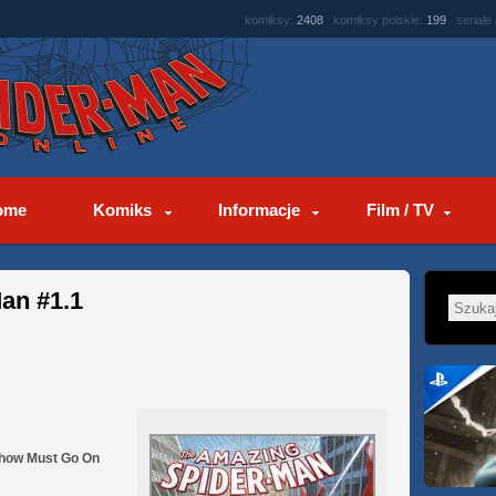
komiksy:
2408
komiksy polskie:
199
seriale
ome
Komiks
Informacje
Film / TV
an #1.1
Show Must Go On