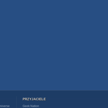
PRZYJACIELE
niverse
Geek Nation