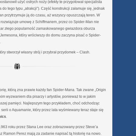
stanowił użyć ostrych noży (efekty te przygotował specjalista
o tego typu „atrakcji”). Część konstrukcji załamuje się, jednak
 przytrzymuje ją do czasu, aż wszyscy opuszczają teren. W
a rozwiązuje umowę z Schiffmanem, przez co Spider-Man nie
miar złego popularność zamaskowanego gwiazdora oburza
a Jemesona, który wróciwszy do domu zaczyna pisać o Spider-
.
óry stworzył własny strój i przybrał przydomek – Clash.
torię, którą zna prawie każdy fan Spider-Mana. Tak zwane „Origin
lkim wyzwaniem dla pisarzy i artystów, ponieważ to w jakim
aszej pamięci. Najlepszym tego przykładem, choć odchodząc
serii o Aquamanie, który przez lata wyśmiewany teraz staje się
ics
.
1963 roku przez Stana Lee oraz zobrazowany przez Steve’a
oraz Ramon Perez mają za zadanie napisać tą historię na nowo.