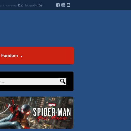
 animowane:
112
biografie:
59
Fandom