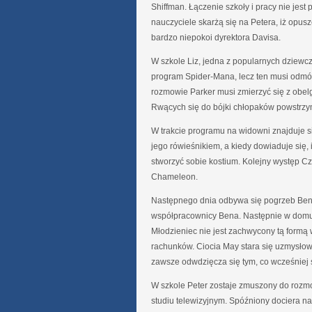
Shiffman. Łączenie szkoły i pracy nie jest p
nauczyciele skarżą się na Petera, iż opusz
bardzo niepokoi dyrektora Davisa.
W szkole Liz, jedna z popularnych dziewcz
program Spider-Mana, lecz ten musi odmó
rozmowie Parker musi zmierzyć się z obel
Rwących się do bójki chłopaków powstrzym
W trakcie programu na widowni znajduje si
jego rówieśnikiem, a kiedy dowiaduje się,
stworzyć sobie kostium. Kolejny występ Cz
Chameleon.
Następnego dnia odbywa się pogrzeb Bena 
współpracownicy Bena. Następnie w domu 
Młodzieniec nie jest zachwycony tą formą
rachunków. Ciocia May stara się uzmysłowi
zawsze odwdzięcza się tym, co wcześniej 
W szkole Peter zostaje zmuszony do rozm
studiu telewizyjnym. Spóźniony dociera na