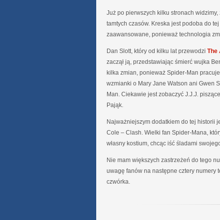
Już po pierwszych kilku stronach widzimy,
tamtych czasów. Kreska jest podoba do tej 
zaawansowane, ponieważ technologia zmie
Dan Slott, który od kilku lat przewodzi
The 
zaczął ją, przedstawiając śmierć wujka Bena
kilka zmian, ponieważ Spider-Man pracuje 
wzmianki o Mary Jane Watson ani Gwen Stac
Man. Ciekawie jest zobaczyć J.J.J. piszące
Pająk.
Najważniejszym dodatkiem do tej historii j
Cole – Clash. Wielki fan Spider-Mana, któ
własny kostium, chcąc iść śladami swojego
Nie mam większych zastrzeżeń do tego num
uwagę fanów na następne cztery numery tej
czwórka.