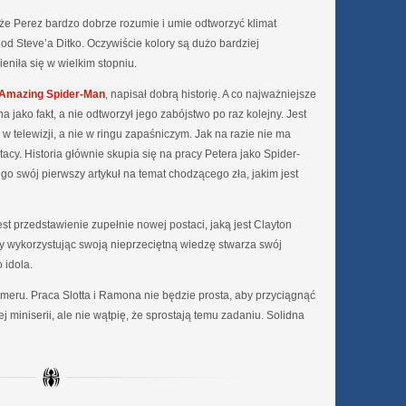
 że Perez bardzo dobrze rozumie i umie odtworzyć klimat
od Steve’a Ditko. Oczywiście kolory są dużo bardziej
niła się w wielkim stopniu.
Amazing Spider-Man
, napisał dobrą historię. A co najważniejsze
 jako fakt, a nie odtworzył jego zabójstwo po raz kolejny. Jest
w telewizji, a nie w ringu zapaśniczym. Jak na razie nie ma
y. Historia głównie skupia się na pracy Petera jako Spider-
go swój pierwszy artykuł na temat chodzącego zła, jakim jest
est przedstawienie zupełnie nowej postaci, jaką jest Clayton
ry wykorzystując swoją nieprzeciętną wiedzę stwarza swój
 idola.
eru. Praca Slotta i Ramona nie będzie prosta, aby przyciągnąć
 miniserii, ale nie wątpię, że sprostają temu zadaniu. Solidna