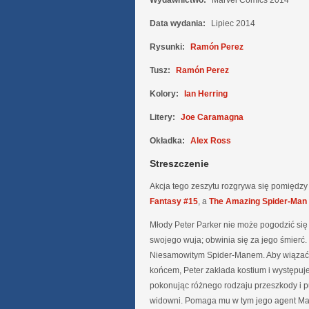
Wydawnictwo:
Marvel Comics 2014
Data wydania:
Lipiec 2014
Rysunki:
Ramón Perez
Tusz:
Ramón Perez
Kolory:
Ian Herring
Litery:
Joe Caramagna
Okładka:
Alex Ross
Streszczenie
Akcja tego zeszytu rozgrywa się pomiędz
Fantasy #15
, a
The Amazing Spider-Man
Młody Peter Parker nie może pogodzić się 
swojego wuja; obwinia się za jego śmierć. 
Niesamowitym Spider-Manem. Aby wiązać 
końcem, Peter zakłada kostium i występuje 
pokonując różnego rodzaju przeszkody i p
widowni. Pomaga mu w tym jego agent Ma