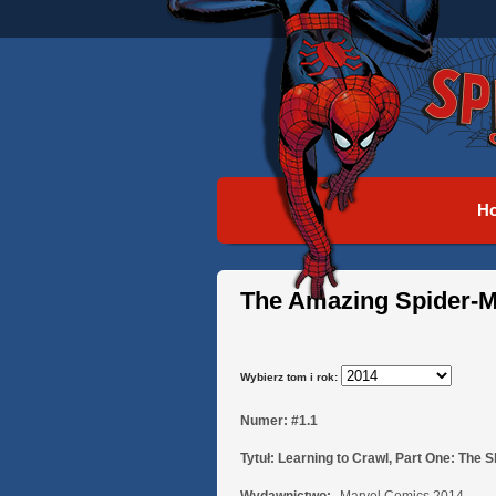
H
The Amazing Spider-M
Wybierz tom i rok:
Numer:
#1.1
Tytuł:
Learning to Crawl, Part One: The 