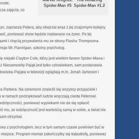
roste;
Spider-Man #1.2
Spider-Man #5
cza zajęcia, co
yn, zaprasza Petera, aby obejrzał wraz z jej znajomymi kolejny
wić, ponieważ show będzie nadawane na żywo. Po tej
gami i chęcią przywalenia mu ze strony Flasha Thompsona.
uje Mr. Flannigan, szkolny psycholog.
ę niejaki Clayton Cole, który jest wielkim fanem Spider-Mana i
 iż Niesamowity Pająk jest tylko człowiekiem, sam postanawia
łowieka-Pająka w telewizji oglądają m.in. Jonah Jameson i
Parkera. Na ceremonii znaleźli się wszyscy przyjaciele i
w ramach podziękowań ludzie wręczają ciasta Peterowi.
 wdzięczności, ponieważ wypiekami nie da się opłacić
ć mu, że wdzięczność jest wartością samą w sobie, a świat nie
sam otrzymał.
owy z psychologiem, lecz w tym samym czasie powinien być w
 miejsce. Program niemal zakończyłby się katastrofą, ponieważ