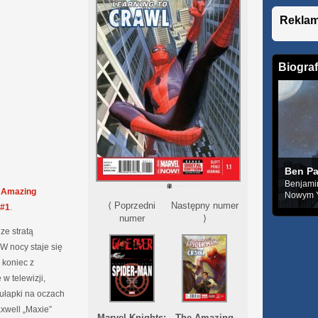
Rekla
Biograf
Ben Pa
Benjamin
y
Amazing
Nowym Yo
⟨ Poprzedni
Następny numer
 #1
.
numer
⟩
ze stratą
W nocy staje się
koniec z
w telewizji,
ułapki na oczach
xwell „Maxie”
The Amazing
Marvel Knights: