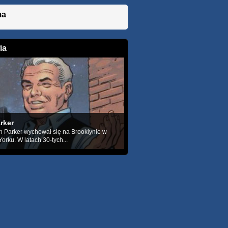
ma
ia
rker
 Parker wychował się na Brooklynie w
rku. W latach 30-tych...