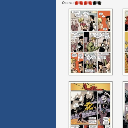
4
Ocena:
/
6