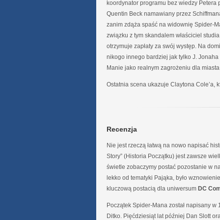
koordynator programu bez wiedzy Petera po
Quentin Beck namawiany przez Schiffmana d
zanim zdąża spaść na widownię Spider-Man
związku z tym skandalem właściciel studi
otrzymuje zapłaty za swój występ. Na do
nikogo innego bardziej jak tylko J. Jonah
Manie jako realnym zagrożeniu dla miasta
Ostatnia scena ukazuje Claytona Cole’a, kt
Recenzja
Nie jest rzeczą łatwą na nowo napisać his
Story” (Historia Początku) jest zawsze wie
świetle zobaczymy postać pozostanie w n
lekko od tematyki Pająka, było wznowienie 
kluczową postacią dla uniwersum
DC Com
Początek Spider-Mana został napisany w 
Ditko. Pięćdziesiąt lat później Dan Slott 