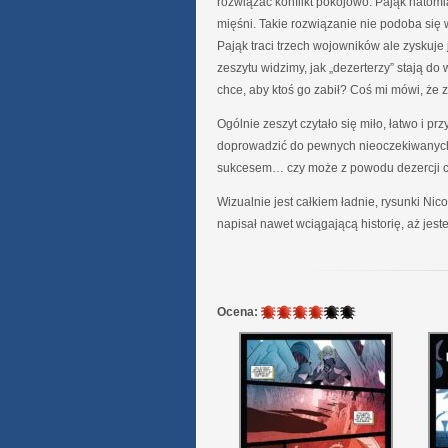
rozwiązać konflikt pokojowo. Pająk natomi
mięśni. Takie rozwiązanie nie podoba się
Pająk traci trzech wojowników ale zyskuje
zeszytu widzimy, jak „dezerterzy” stają do
chce, aby ktoś go zabił? Coś mi mówi, że za
Ogólnie zeszyt czytało się miło, łatwo i p
doprowadzić do pewnych nieoczekiwanych 
sukcesem… czy może z powodu dezercji c
Wizualnie jest całkiem ładnie, rysunki Nic
napisał nawet wciągającą historię, aż jes
4
Ocena:
/
6