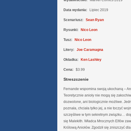
Wydawnictwo:
Marvel Comics 2019
Data wydania:
Lipiec 2019
Scenariusz:
Sean Ryan
Rysunki:
Nico Leon
Tusz:
Nico Leon
Litery:
Joe Caramagna
Okładka:
Ken Lashley
Cena:
$3.99
Streszczenie
Fernande wspomina swoją ukochaną – A
Teoretycznie anioły nie mogą się zakochiwa
dozwolone, ani biologicznie możliwe. Jedn
poznała, chciała tylko jej, a nie toczyć woj
szczęśliwe w tym sekretnym związku… dop
się Malekith. Władca Mrocznych Elfów zawa
Królową Aniołów. Zgodził się zniszczyć dl