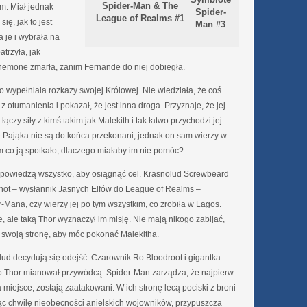
Spider-Man & The
m. Miał jednak
Spider-
League of Realms #1
ię, jak to jest
Man #3
 je i wybrała na
trzyła, jak
Anemone zmarła, zanim Fernande do niej dobiegła.
o wypełniała rozkazy swojej Królowej. Nie wiedziała, że coś
 otumanienia i pokazał, że jest inna droga. Przyznaje, że jej
łączy siły z kimś takim jak Malekith i tak łatwo przychodzi jej
 Pająka nie są do końca przekonani, jednak on sam wierzy w
 co ją spotkało, dlaczego miałaby im nie pomóc?
 i powiedzą wszystko, aby osiągnąć cel. Krasnolud Screwbeard
yshot – wysłannik Jasnych Elfów do League of Realms –
-Mana, czy wierzy jej po tym wszystkim, co zrobiła w Lagos.
e, ale taką Thor wyznaczył im misję. Nie mają nikogo zabijać,
 swoją stronę, aby móc pokonać Malekitha.
nolud decydują się odejść. Czarownik Ro Bloodroot i gigantka
go Thor mianował przywódcą. Spider-Man zarządza, że najpierw
miejsce, zostają zaatakowani. W ich stronę lecą pociski z broni
ąc chwilę nieobecności anielskich wojowników, przypuszcza