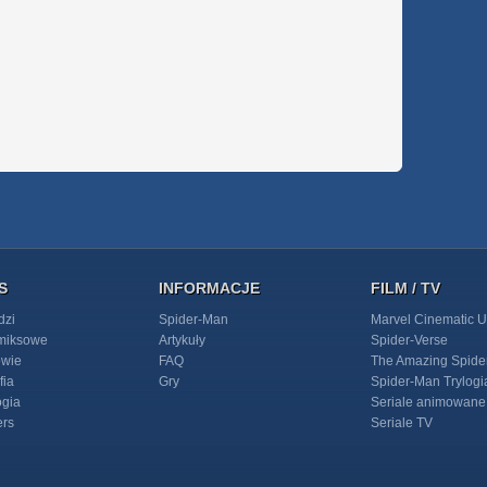
S
INFORMACJE
FILM / TV
dzi
Spider-Man
Marvel Cinematic U
omiksowe
Artykuły
Spider-Verse
owie
FAQ
The Amazing Spide
fia
Gry
Spider-Man Trylogi
ogia
Seriale animowane
ers
Seriale TV