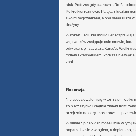
atak. Podczas gdy czarownik Ro Bloodro
Po krótkiej rozmowie Pająka z ludzkim g
swoimi wojownikami, a ona sama rusza w 
drużyny.
Watykan. Troll, krasnolud i elf rozprawiaj
wojowników zastępuje całe mrowie, lecz ni
odwraca się i zauważa Kurse’a. Wielki wy
trollem i krasnoludem. Podczas niezwykle 
zabił…
Recenzja
Nie spodziewałem się w tej historii wątku 
żołnierz szybko i chętnie zmieni front: ze
przejrzała na oczy i postanowiła sprzeciwi
W sumie Spider-Man może i miał w tym jaki
naparzałby się z wrogiem, a dopiero po ja