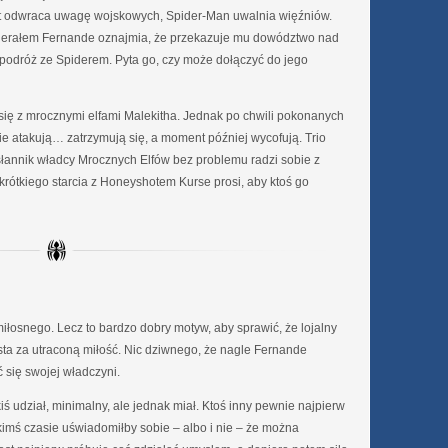
ot odwraca uwagę wojskowych, Spider-Man uwalnia więźniów.
enerałem Fernande oznajmia, że przekazuje mu dowództwo nad
podróż ze Spiderem. Pyta go, czy może dołączyć do jego
ą się z mrocznymi elfami Malekitha. Jednak po chwili pokonanych
e atakują… zatrzymują się, a moment później wycofują. Trio
słannik władcy Mrocznych Elfów bez problemu radzi sobie z
krótkiego starcia z Honeyshotem Kurse prosi, aby ktoś go
miłosnego. Lecz to bardzo dobry motyw, aby sprawić, że lojalny
msta za utraconą miłość. Nic dziwnego, że nagle Fernande
ć się swojej władczyni.
ś udział, minimalny, ale jednak miał. Ktoś inny pewnie najpierw
kimś czasie uświadomiłby sobie – albo i nie – że można