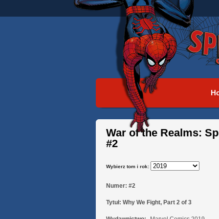
H
War of the Realms: S
#2
Wybierz tom i rok:
Numer:
#2
Tytuł:
Why We Fight, Part 2 of 3