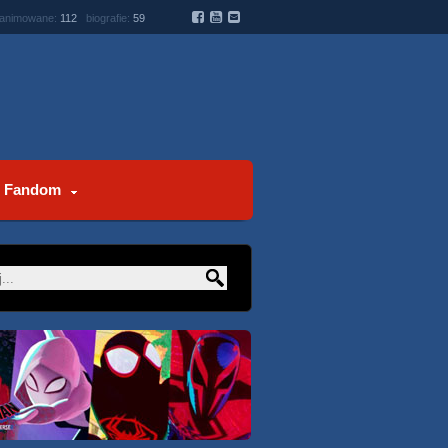
 animowane:
112
biografie:
59
Fandom