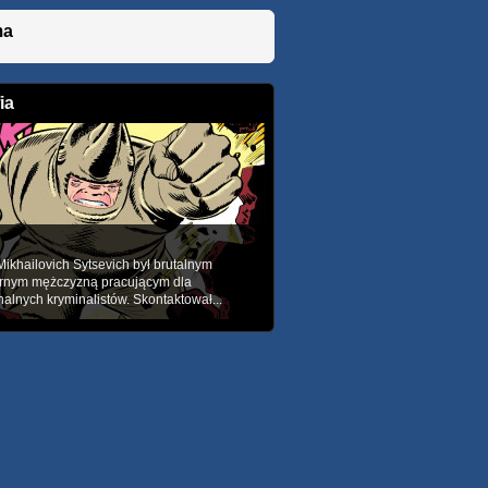
ma
ia
Mikhailovich Sytsevich był brutalnym
rnym mężczyzną pracującym dla
nalnych kryminalistów. Skontaktował...