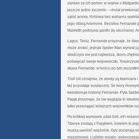
zamian za ich pomoc w wojnie z Midgarde
jeszcze jedno życzenie – chciał przekonać s
zabić anioła. Królowa bez wahania spełniła
jego ofiarą Anemone. Bezsilna Fernande pa
Malekith podrzyna gardło jej ukochanej. 
Lagos. Teraz. Fernande przyznaje, że ślep
może zrobić, jednak Spider-Man wyrwał ją z
władczyni nie jest najlepsza, skoro chętnie 
poświęcać swoje wojowniczki. Towarzysze
słowa Fernande: w końcu po tym wszystkim
Troll Ud oznajmia, że anioły są kłamcami
też pozostaje sceptyczny. Sir Ivory Hone
kwestionuje historię Fernande. Pyta Spider
Pająk przyznaje, że nie wygląda to idealni
tylko przeciągać kolejnych wojowników na
Po krótkiej wymianie zdań troll, elf i kras
Titanya zostają z Pająkiem, bowiem to je
muszą uwolnić więźniów. Gdy docierają na 
maszynowej. Ludzkie wojsko, wykorzystuj