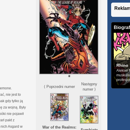
Rekla
Biograf
Rhino
Aleksei 
muskula
profesjo
Następny
⟨ Poprzedni numer
nemone.
numer ⟩
ć, nie jest to
ak gdy tylko ją
nę za wojną. Były
óki nie pojawił
rł pakt z
a nich Asgard w
War of the Realms:
Symbiote