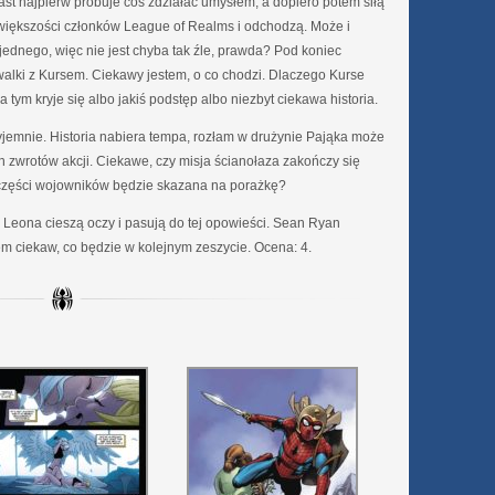
ast najpierw próbuje coś zdziałać umysłem, a dopiero potem siłą
 większości członków League of Realms i odchodzą. Może i
 jednego, więc nie jest chyba tak źle, prawda? Pod koniec
 walki z Kursem. Ciekawy jestem, o co chodzi. Dlaczego Kurse
 tym kryje się albo jakiś podstęp albo niezbyt ciekawa historia.
rzyjemnie. Historia nabiera tempa, rozłam w drużynie Pająka może
zwrotów akcji. Ciekawe, czy misja ścianołaza zakończy się
zęści wojowników będzie skazana na porażkę?
o Leona cieszą oczy i pasują do tej opowieści. Sean Ryan
tem ciekaw, co będzie w kolejnym zeszycie. Ocena: 4.