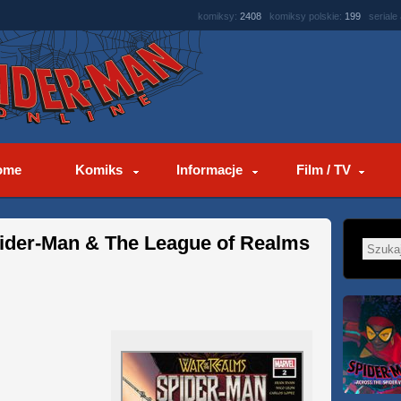
komiksy:
2408
komiksy polskie:
199
seriale
ome
Komiks
Informacje
Film / TV
pider-Man & The League of Realms