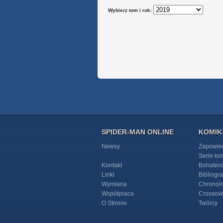
Wybierz tom i rok:
SPIDER-MAN ONLINE
KOMIK
Newsy
Zapowie
Serie k
Kontakt
Bohater
Linki
Bibliogra
Wymiana
Chronol
Współpraca
Crossov
O Stronie
Twórcy