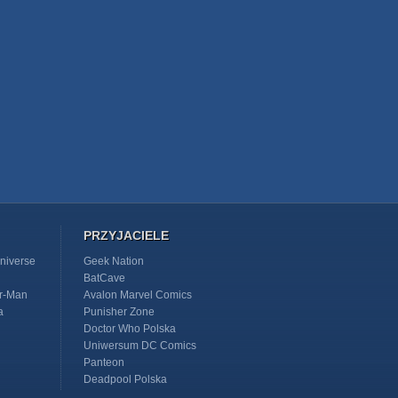
PRZYJACIELE
niverse
Geek Nation
BatCave
r-Man
Avalon Marvel Comics
a
Punisher Zone
Doctor Who Polska
Uniwersum DC Comics
Panteon
Deadpool Polska