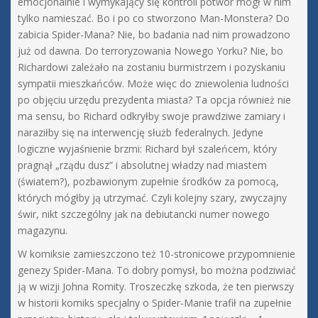
emocjonalnie i wymykający się kontroli potwór mógł w nim
tylko namieszać. Bo i po co stworzono Man-Monstera? Do
zabicia Spider-Mana? Nie, bo badania nad nim prowadzono
już od dawna. Do terroryzowania Nowego Yorku? Nie, bo
Richardowi zależało na zostaniu burmistrzem i pozyskaniu
sympatii mieszkańców. Może więc do zniewolenia ludności
po objęciu urzędu prezydenta miasta? Ta opcja również nie
ma sensu, bo Richard odkryłby swoje prawdziwe zamiary i
naraziłby się na interwencję służb federalnych. Jedyne
logiczne wyjaśnienie brzmi: Richard był szaleńcem, który
pragnął „rządu dusz” i absolutnej władzy nad miastem
(światem?), pozbawionym zupełnie środków za pomocą,
których mógłby ją utrzymać. Czyli kolejny szary, zwyczajny
świr, nikt szczególny jak na debiutancki numer nowego
magazynu.
W komiksie zamieszczono też 10-stronicowe przypomnienie
genezy Spider-Mana. To dobry pomysł, bo można podziwiać
ją w wizji Johna Romity. Troszeczkę szkoda, że ten pierwszy
w historii komiks specjalny o Spider-Manie trafił na zupełnie