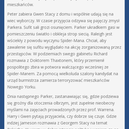
mieszkańców.
Peter zabiera Gwen Stacy z domu i wspólnie udają się na
wiec wyborczy. W czasie przyjęcia odzywa się pajęczy zmysł
Parkera. Sufit sali grozi osunięciem. Parker ukradkiem gasi w
pomieszczeniu światło i obkleja strop siecią. Raleigh jest
wściekły z powodu wyczynu Spider-Mana. Chciał, aby
zawalenie się sufitu wyglądało na akcję zorganizowaną przez
przestępców. W podziemiach swego gabinetu Richard
rozmawia z Doktorem Thaxtonem, który przemienił
pospolitego zbira w potwora walczącego wcześniej ze
Spider-Manem. Za pomocą wielkoluda szalony kandydat na
urząd burmistrza zamierza terroryzować mieszkańców
Nowego Yorku.
Dnia następnego Parker, zastanawiając się, gdzie podziewa
się groźny dla otoczenia olbrzym, jest zupełnie nieobecny
myślami na zajęciach prowadzonych przez prof. Warrena.
Harry i Gwen pytają przyjaciela, czy dobrze się czuje. Gdzie
indziej Jameson rozmawia z Georgem Stacy na temat