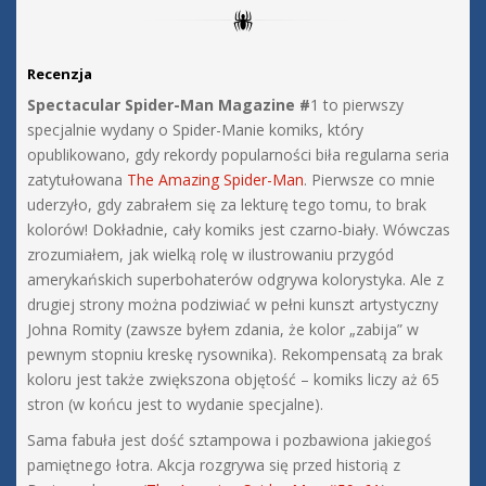
Recenzja
Spectacular Spider-Man Magazine #
1 to pierwszy
specjalnie wydany o Spider-Manie komiks, który
opublikowano, gdy rekordy popularności biła regularna seria
zatytułowana
The Amazing Spider-Man
. Pierwsze co mnie
uderzyło, gdy zabrałem się za lekturę tego tomu, to brak
kolorów! Dokładnie, cały komiks jest czarno-biały. Wówczas
zrozumiałem, jak wielką rolę w ilustrowaniu przygód
amerykańskich superbohaterów odgrywa kolorystyka. Ale z
drugiej strony można podziwiać w pełni kunszt artystyczny
Johna Romity (zawsze byłem zdania, że kolor „zabija” w
pewnym stopniu kreskę rysownika). Rekompensatą za brak
koloru jest także zwiększona objętość – komiks liczy aż 65
stron (w końcu jest to wydanie specjalne).
Sama fabuła jest dość sztampowa i pozbawiona jakiegoś
pamiętnego łotra. Akcja rozgrywa się przed historią z