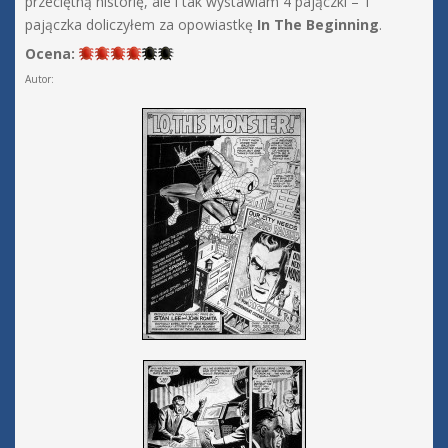
przeciętną historię, ale i tak wystawiam 4 pajączki – 1
pajączka doliczyłem za opowiastkę
In The Beginning
.
Ocena:
Autor: