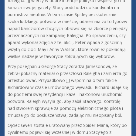
Raleigha. JJJ wierzy w dobre intencje polityka i wspiera go na
łamach swojej gazety. Stacy podchodzi do kandydata na
burmistrza nieufnie. W tym czasie Spidey bezskutecznie
szuka ludzkiego potwora w mieście, udaremnia za to typowy
napad bandziorów chcących obłowić się na zbiórce pieniędzy
przeznaczonych na kampanię Raleigha. Po sprawdzeniu, czy
aparat wykonał zdjęcia z tej akcji, Peter wpada z gościnną
wizytą do cioci May i Anny Watson, które również pokładają
wielkie nadzieje w faworycie zbliżających się wyborów.
Przy pożegnaniu George Stacy zdradza Jamesonowi, że
zebrał pokaźny materiał o przeszłości Raleigha i zamierza go
przestudiować. Przypadkowo JJJ wspomina o tym fakcie
Richardowi w czasie umówionego wywiadu. Richard udaje się
do podziemi swej rezydencji i każe Thaxtonowi uruchomić
potwora. Raleigh wysyła go, aby zabił Stacy’ego. Kontrolę
nad stworem sprawuje za pomocą elektronicznego pilota i
zmusza go do posłuszeństwa, zadając mu nieopisany ból.
Ojciec Gwen zostaje uratowany przez Spider-Mana, który po
cywilnemu pojawił się wcześniej w domu Stacy’ego z