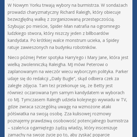
W Nowym Yorku trwają wybory na burmistrza. W sondażach
prowadzi charyzmatyczny Richard Raleigh, który obiecuje
bezwzględną walkę z zorganizowaną przestępczością.
Szybując po mieście, Spider-Man natrafia na ogromnego
ludzkiego stwora, który niszczy jeden z billboardów
kandydata. Po krótkiej walce monstrum ucieka, a Spidey
ratuje zawieszonych na budynku robotników.
Nieco później Peter spotyka Harry’ego i Mary Jane, która jest
wielką zwolenniczką Raleigha. MJ mówi Peterowi o
zaplanowanym na wieczór wiecu wyborczym polityka. Parker
udaje się do redakcji „Daily Bugle”, skąd odbiera czek za
zaległe zdjęcia. Tam też przekonuje się, że Betty jest
również oczarowana tym samym kandydatem w wyborach
co MJ. Tymczasem Raleigh udziela kolejnego wywiadu w TV,
gdzie zwraca szczególną uwagę na wzmożone ataki
półświatka na swoją osobę. Zza kulisowej rozmowy
poznajemy prawdziwą osobowość potencjalnego burmistrza
– szaleńca ogarniętego żądzą władzy, który inscenizuje
zamachy na swoje życie po to, aby zyskać poparcie