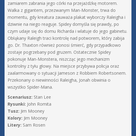
zamiarem zabrania jego córki na przejażdżkę motorem.
Walka z gigantem, przezwanym Man-Monster, trwa do
momentu, gdy kreatura zauważa plakat wyborczy Raleigha i
dziwnie na niego reaguje. Spidey domyśla się prawdy, po
czym udaje się do domu Richarda i wlatuje do jego gabinetu.
Obłąkany Raleigh traci kontrolę nad potworem, który zabija
go. Dr. Thaxton również ponosi śmierć, gdy przypadkowo
zostaje pogrzebany pod gruzem. Ostatecznie Spidey
pokonuje Man-Monstera, niszcząc jego mechanizm
kontrolny z tyłu głowy. Na miejsce przybywa policja oraz
zaalarmowany o sytuacji Jameson z Robbiem Robertsonem.
Przekonany o niewinności Raleigha, Jonah obwinia o
wszystko Spider-Mana.
Scenariusz:
Stan Lee
Rysunki:
John Romita
Tusz:
Jim Mooney
Kolory:
Jim Mooney
Litery:
Sam Rosen