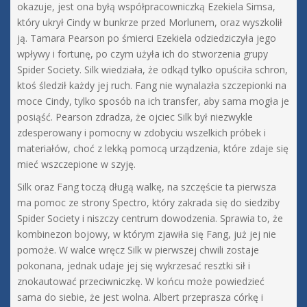
okazuje, jest ona byłą współpracowniczką Ezekiela Simsa,
który ukrył Cindy w bunkrze przed Morlunem, oraz wyszkolił
ją. Tamara Pearson po śmierci Ezekiela odziedziczyła jego
wpływy i fortunę, po czym użyła ich do stworzenia grupy
Spider Society. Silk wiedziała, że odkąd tylko opuściła schron,
ktoś śledził każdy jej ruch. Fang nie wynalazła szczepionki na
moce Cindy, tylko sposób na ich transfer, aby sama mogła je
posiąść. Pearson zdradza, że ojciec Silk był niezwykle
zdesperowany i pomocny w zdobyciu wszelkich próbek i
materiałów, choć z lekką pomocą urządzenia, które zdaje się
mieć wszczepione w szyję.
Silk oraz Fang toczą długą walkę, na szczęście ta pierwsza
ma pomoc ze strony Spectro, który zakrada się do siedziby
Spider Society i niszczy centrum dowodzenia. Sprawia to, że
kombinezon bojowy, w którym zjawiła się Fang, już jej nie
pomoże. W walce wręcz Silk w pierwszej chwili zostaje
pokonana, jednak udaje jej się wykrzesać resztki sił i
znokautować przeciwniczkę. W końcu może powiedzieć
sama do siebie, że jest wolna. Albert przeprasza córkę i