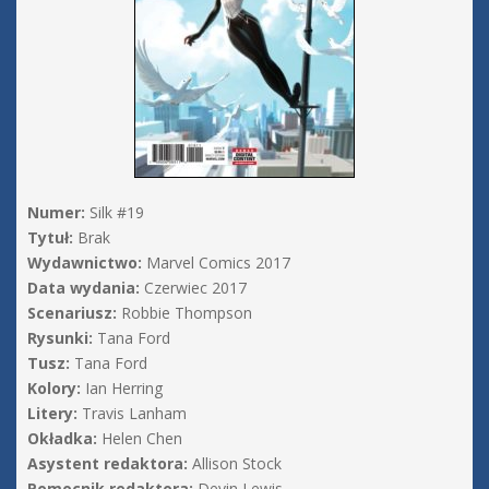
Numer:
Silk #19
Tytuł:
Brak
Wydawnictwo:
Marvel Comics 2017
Data wydania:
Czerwiec 2017
Scenariusz:
Robbie Thompson
Rysunki:
Tana Ford
Tusz:
Tana Ford
Kolory:
Ian Herring
Litery:
Travis Lanham
Okładka:
Helen Chen
Asystent redaktora:
Allison Stock
Pomocnik redaktora:
Devin Lewis