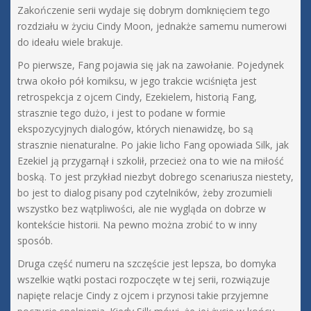
Zakończenie serii wydaje się dobrym domknięciem tego
rozdziału w życiu Cindy Moon, jednakże samemu numerowi
do ideału wiele brakuje.
Po pierwsze, Fang pojawia się jak na zawołanie. Pojedynek
trwa około pół komiksu, w jego trakcie wciśnięta jest
retrospekcja z ojcem Cindy, Ezekielem, historią Fang,
strasznie tego dużo, i jest to podane w formie
ekspozycyjnych dialogów, których nienawidzę, bo są
strasznie nienaturalne. Po jakie licho Fang opowiada Silk, jak
Ezekiel ją przygarnął i szkolił, przecież ona to wie na miłość
boską. To jest przykład niezbyt dobrego scenariusza niestety,
bo jest to dialog pisany pod czytelników, żeby zrozumieli
wszystko bez wątpliwości, ale nie wygląda on dobrze w
kontekście historii. Na pewno można zrobić to w inny
sposób.
Druga część numeru na szczęście jest lepsza, bo domyka
wszelkie wątki postaci rozpoczęte w tej serii, rozwiązuje
napięte relacje Cindy z ojcem i przynosi takie przyjemne