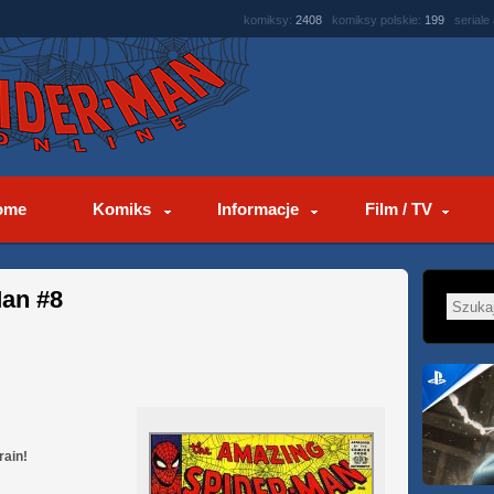
komiksy:
2408
komiksy polskie:
199
seriale
ome
Komiks
Informacje
Film / TV
an #8
rain!