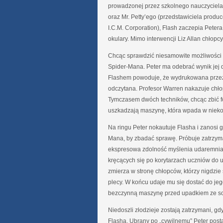
prowadzonej przez szkolnego nauczyciela
oraz Mr. Petty’ego (przedstawiciela produ
I.C.M. Corporation), Flash zaczepia Petera
okulary. Mimo interwencji Liz Allan chłopc
Chcąc sprawdzić niesamowite możliwości 
Spider-Mana. Peter ma odebrać wynik jej d
Flashem powoduje, że wydrukowana przez
odczytana. Profesor Warren nakazuje chło
Tymczasem dwóch techników, chcąc zbić fo
uszkadzają maszynę, która wpada w nieko
Na ringu Peter nokautuje Flasha i zanosi go
Mana, by zbadać sprawę. Próbuje zatrzymać
ekspresowa zdolność myślenia udaremnia
kręcących się po korytarzach uczniów do uc
zmierza w stronę chłopców, którzy nigdzie
plecy. W końcu udaje mu się dostać do jego
bezczynną maszynę przed upadkiem ze s
Niedoszli złodzieje zostają zatrzymani, gd
Flasha. Ubrany po „cywilnemu” Peter post