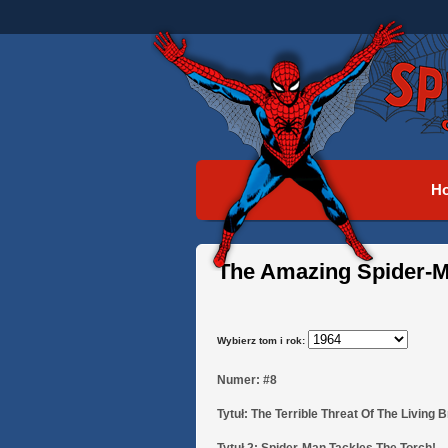
H
The Amazing Spider-M
Wybierz tom i rok:
Numer:
#8
Tytuł:
The Terrible Threat Of The Living B