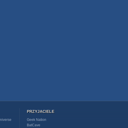
PRZYJACIELE
niverse
Geek Nation
BatCave