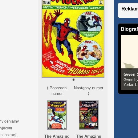
Rekla
Biograf
Gwen 
Gwen by
Yorku. U
⟨ Poprzedni
Następny numer
numer
⟩
ny genialny
Żyjącym
monstracji,
The Amazing
The Amazing