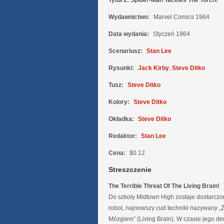
Tytuł 2:
Spider-Man Tackles The Torch!
Wydawnictwo:
Marvel Comics 1964
Data wydania:
Styczeń 1964
Scenariusz:
Stan Lee
Rysunki:
Jack Kirby
,
Steve Ditko
Tusz:
Steve Ditko
Kolory:
Steve Ditko
Okładka:
Steve Ditko
Redaktor:
Stan Lee
Cena:
$0.12
Streszczenie
The Terrible Threat Of The Living Brain!
Do szkoły Midtown High zostaje dostarczo
robot, najnowszy cud techniki nazywany „
Mózgiem” (Living Brain). W czasie jego de