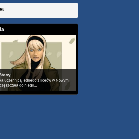
ma
ia
Stacy
ła uczennicą jednego z liceów w Nowym
częszczała do niego...