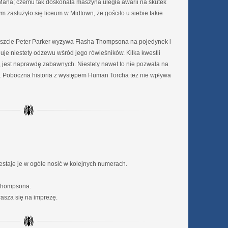
Mana; czemu tak doskonała maszyna uległa awarii na skutek
m zasłużyło się liceum w Midtown, że gościło u siebie takie
reszcie Peter Parker wyzywa Flasha Thompsona na pojedynek i
duje niestety odzewu wśród jego rówieśników. Kilka kwestii
 jest naprawdę zabawnych. Niestety nawet to nie pozwala na
i. Poboczna historia z występem Human Torcha też nie wpływa
rzestaje je w ogóle nosić w kolejnych numerach.
 Thompsona.
asza się na imprezę.