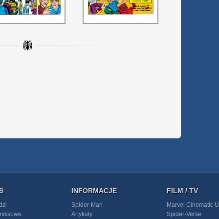
S
INFORMACJE
FILM / TV
dzi
Spider-Man
Marvel Cinematic U
omiksowe
Artykuły
Spider-Verse