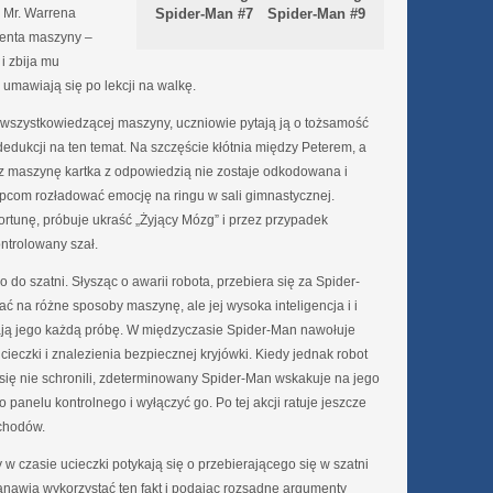
 Mr. Warrena
Spider-Man #7
Spider-Man #9
centa maszyny –
 i zbija mu
y umawiają się po lekcji na walkę.
wszystkowiedzącej maszyny, uczniowie pytają ją o tożsamość
edukcji na ten temat. Na szczęście kłótnia między Peterem, a
 maszynę kartka z odpowiedzią nie zostaje odkodowana i
pcom rozładować emocję na ringu w sali gimnastycznej.
rtunę, próbuje ukraść „Żyjący Mózg” i przez przypadek
ntrolowany szał.
 do szatni. Słysząc o awarii robota, przebiera się za Spider-
 na różne sposoby maszynę, ale jej wysoka inteligencja i i
ją jego każdą próbę. W międzyczasie Spider-Man nawołuje
ieczki i znalezienia bezpiecznej kryjówki. Kiedy jednak robot
 się nie schronili, zdeterminowany Spider-Man wskakuje na jego
 panelu kontrolnego i wyłączyć go. Po tej akcji ratuje jeszcze
chodów.
y w czasie ucieczki potykają się o przebierającego się w szatni
anawia wykorzystać ten fakt i podając rozsądne argumenty