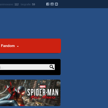
 animowane:
112
biografie:
59
Fandom