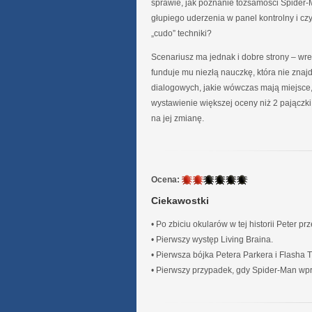
sprawie, jak poznanie tożsamości Spider-
głupiego uderzenia w panel kontrolny i czy
„cudo” techniki?
Scenariusz ma jednak i dobre strony – w
funduje mu niezłą nauczkę, która nie znaj
dialogowych, jakie wówczas mają miejsce,
wystawienie większej oceny niż 2 pajączk
na jej zmianę.
2
Ocena:
/
Ciekawostki
6
• Po zbiciu okularów w tej historii Peter p
• Pierwszy występ Living Braina.
• Pierwsza bójka Petera Parkera i Flasha
• Pierwszy przypadek, gdy Spider-Man wpr