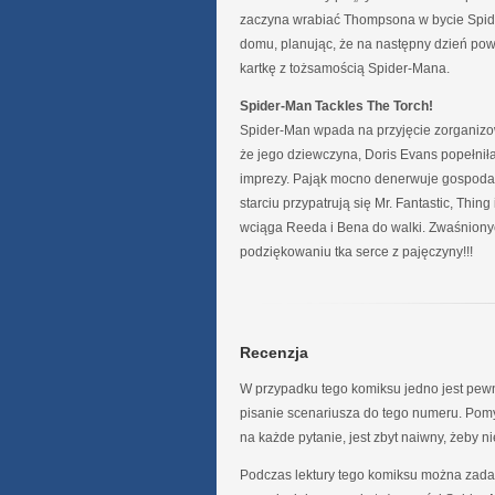
zaczyna wrabiać Thompsona w bycie Spid
domu, planując, że na następny dzień powi
kartkę z tożsamością Spider-Mana.
Spider-Man Tackles The Torch!
Spider-Man wpada na przyjęcie zorganizo
że jego dziewczyna, Doris Evans popełniła
imprezy. Pająk mocno denerwuje gospodar
starciu przypatrują się Mr. Fantastic, Thing
wciąga Reeda i Bena do walki. Zwaśnionyc
podziękowaniu tka serce z pajęczyny!!!
Recenzja
W przypadku tego komiksu jedno jest pewne
pisanie scenariusza do tego numeru. Pom
na każde pytanie, jest zbyt naiwny, żeby 
Podczas lektury tego komiksu można zadać