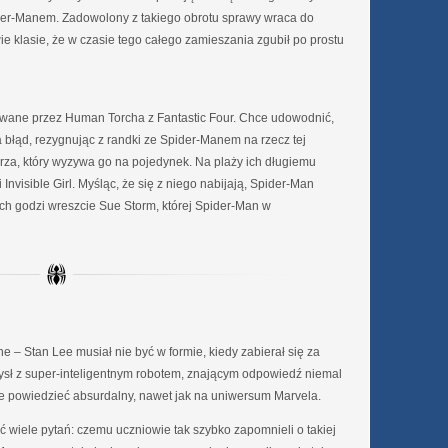
er-Manem. Zadowolony z takiego obrotu sprawy wraca do
e klasie, że w czasie tego całego zamieszania zgubił po prostu
wane przez Human Torcha z Fantastic Four. Chce udowodnić,
 błąd, rezygnując z randki ze Spider-Manem na rzecz tej
za, który wyzywa go na pojedynek. Na plaży ich długiemu
 i Invisible Girl. Myśląc, że się z niego nabijają, Spider-Man
h godzi wreszcie Sue Storm, której Spider-Man w
 – Stan Lee musiał nie być w formie, kiedy zabierał się za
ysł z super-inteligentnym robotem, znającym odpowiedź niemal
nie powiedzieć absurdalny, nawet jak na uniwersum Marvela.
 wiele pytań: czemu uczniowie tak szybko zapomnieli o takiej