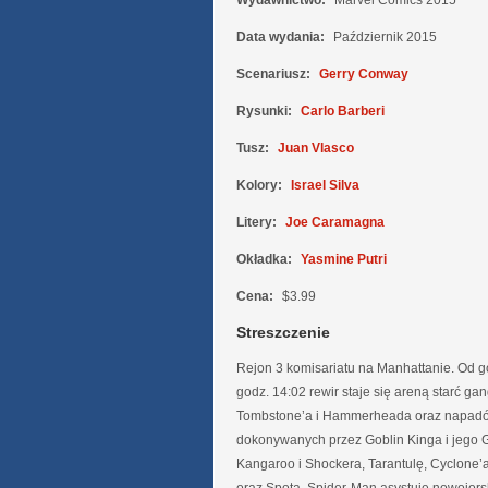
Wydawnictwo:
Marvel Comics 2015
Data wydania:
Październik 2015
Scenariusz:
Gerry Conway
Rysunki:
Carlo Barberi
Tusz:
Juan Vlasco
Kolory:
Israel Silva
Litery:
Joe Caramagna
Okładka:
Yasmine Putri
Cena:
$3.99
Streszczenie
Rejon 3 komisariatu na Manhattanie. Od g
godz. 14:02 rewir staje się areną starć ga
Tombstone’a i Hammerheada oraz napadó
dokonywanych przez Goblin Kinga i jego G
Kangaroo i Shockera, Tarantulę, Cyclone’a