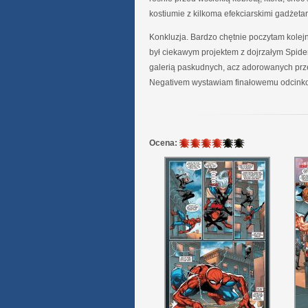
kostiumie z kilkoma efekciarskimi gadżeta
Konkluzja. Bardzo chętnie poczytam kolejn
był ciekawym projektem z dojrzałym Spide
galerią paskudnych, acz adorowanych przez
Negativem wystawiam finałowemu odcinkowi
4
Ocena:
/
6