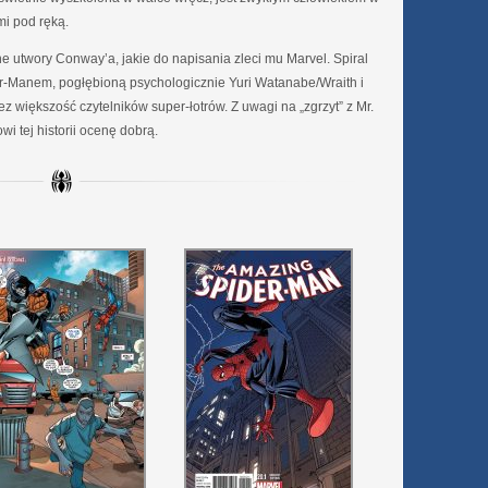
mi pod ręką.
e utwory Conway’a, jakie do napisania zleci mu Marvel. Spiral
r-Manem, pogłębioną psychologicznie Yuri Watanabe/Wraith i
 większość czytelników super-łotrów. Z uwagi na „zgrzyt” z Mr.
 tej historii ocenę dobrą.