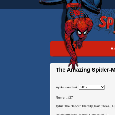
H
The Amazing Spider-M
Wybierz tom i rok:
Numer:
#27
Tytuł:
The Osborn Identity, Part Three: A