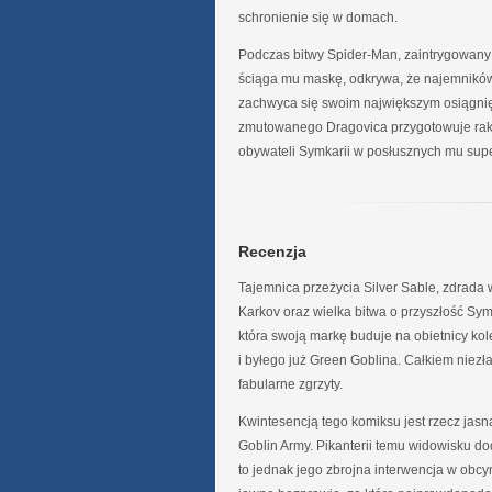
schronienie się w domach.
Podczas bitwy Spider-Man, zaintrygowany s
ściąga mu maskę, odkrywa, że najemnikó
zachwyca się swoim największym osiągni
zmutowanego Dragovica przygotowuje raki
obywateli Symkarii w posłusznych mu supe
Recenzja
Tajemnica przeżycia Silver Sable, zdrada w
Karkov oraz wielka bitwa o przyszłość Symk
która swoją markę buduje na obietnicy ko
i byłego już Green Goblina. Całkiem niezł
fabularne zgrzyty.
Kwintesencją tego komiksu jest rzecz jas
Goblin Army. Pikanterii temu widowisku do
to jednak jego zbrojna interwencja w ob