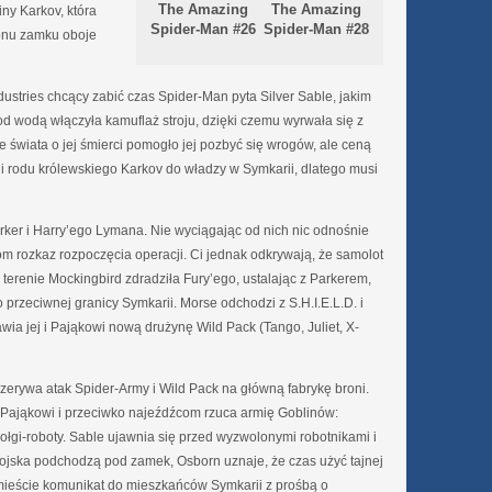
The Amazing
The Amazing
iny Karkov, która
Spider-Man #26
Spider-Man #28
konu zamku oboje
stries chcący zabić czas Spider-Man pyta Silver Sable, jakim
od wodą włączyła kamuflaż stroju, dzięki czemu wyrwała się z
e świata o jej śmierci pomogło jej pozbyć się wrogów, ale ceną
kini rodu królewskiego Karkov do władzy w Symkarii, dlatego musi
ker i Harry’ego Lymana. Nie wyciągając od nich nic odnośnie
m rozkaz rozpoczęcia operacji. Ci jednak odkrywają, że samolot
 terenie Mockingbird zdradziła Fury’ego, ustalając z Parkerem,
przeciwnej granicy Symkarii. Morse odchodzi z S.H.I.E.L.D. i
wia jej i Pająkowi nową drużynę Wild Pack (Tango, Juliet, X-
erywa atak Spider-Army i Wild Pack na główną fabrykę broni.
 Pająkowi i przeciwko najeźdźcom rzuca armię Goblinów:
ołgi-roboty. Sable ujawnia się przed wyzwolonymi robotnikami i
wojska podchodzą pod zamek, Osborn uznaje, że czas użyć tajnej
 mieście komunikat do mieszkańców Symkarii z prośbą o