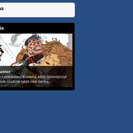
ma
ia
unter
 z potomstwa Kravena, który odziedziczył
dnak Vladimir także miał pecha....