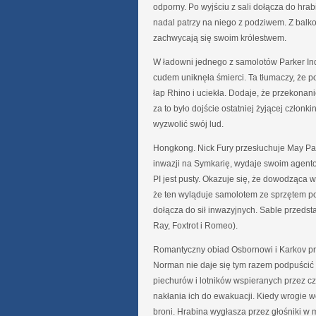
odporny. Po wyjściu z sali dołącza do hrab
nadal patrzy na niego z podziwem. Z bal
zachwycają się swoim królestwem.
W ładowni jednego z samolotów Parker Indu
cudem uniknęła śmierci. Ta tłumaczy, że p
łap Rhino i uciekła. Dodaje, że przekonani
za to było dojście ostatniej żyjącej człon
wyzwolić swój lud.
Hongkong. Nick Fury przesłuchuje May Par
inwazji na Symkarię, wydaje swoim agento
PI jest pusty. Okazuje się, że dowodząca w
że ten wyląduje samolotem ze sprzętem po 
dołącza do sił inwazyjnych. Sable przedsta
Ray, Foxtrot i Romeo).
Romantyczny obiad Osbornowi i Karkov prz
Norman nie daje się tym razem podpuścić
piechurów i lotników wspieranych przez cz
nakłania ich do ewakuacji. Kiedy wrogie 
broni. Hrabina wygłasza przez głośniki w