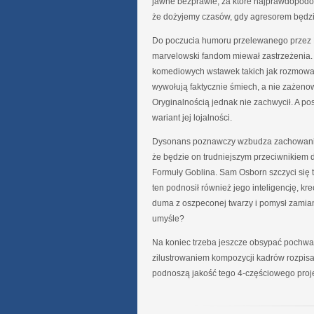
jawne bezprawie, za które najprawdopodobn
że dożyjemy czasów, gdy agresorem będzi
Do poczucia humoru przelewanego przez D
marvelowski fandom miewał zastrzeżenia. T
komediowych wstawek takich jak rozmowa 
wywołują faktycznie śmiech, a nie zażeno
Oryginalnością jednak nie zachwycił. A p
wariant jej lojalności.
Dysonans poznawczy wzbudza zachowanie Os
że będzie on trudniejszym przeciwnikiem 
Formuły Goblina. Sam Osborn szczyci się t
ten podnosił również jego inteligencję, k
duma z oszpeconej twarzy i pomysł zami
umyśle?
Na koniec trzeba jeszcze obsypać pochwał
zilustrowaniem kompozycji kadrów rozpisa
podnoszą jakość tego 4-częściowego projek