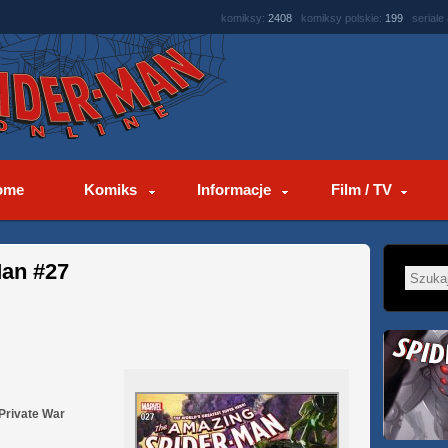
komiksy:
2408
komiksy polskie:
199
seriale
ome
Komiks
Informacje
Film / TV
an #27
 Private War