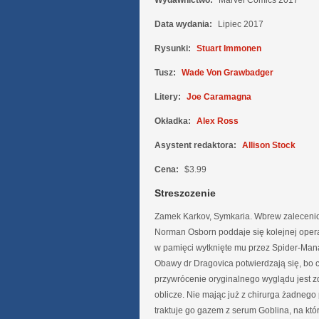
Wydawnictwo:
Marvel Comics 2017
Data wydania:
Lipiec 2017
Rysunki:
Stuart Immonen
Tusz:
Wade Von Grawbadger
Litery:
Joe Caramagna
Okładka:
Alex Ross
Asystent redaktora:
Allison Stock
Cena:
$3.99
Streszczenie
Zamek Karkov, Symkaria. Wbrew zaleceni
Norman Osborn poddaje się kolejnej opera
w pamięci wytknięte mu przez Spider-Man
Obawy dr Dragovica potwierdzają się, bo 
przywrócenie oryginalnego wyglądu jest
oblicze. Nie mając już z chirurga żadnego
traktuje go gazem z serum Goblina, na któ