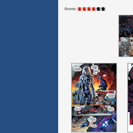
4
Ocena:
/
6