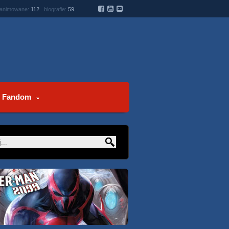
 animowane:
112
biografie:
59
Fandom