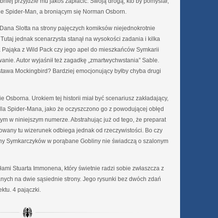
iej przyjdzie mu jakoś zapłacić. Swoją drogą, kto by pomyślał,
e Spider-Man, a broniącym się Norman Osborn.
ana Slotta na strony pajęczych komiksów niejednokrotnie
utaj jednak scenarzysta stanął na wysokości zadania i kilka
Pająka z Wild Pack czy jego apel do mieszkańców Symkarii
wanie. Autor wyjaśnił też zagadkę „zmartwychwstania” Sable.
ostawa Mockingbird? Bardziej emocjonujący byłby chyba drugi
borna. Urokiem tej historii miał być scenariusz zakładający,
dla Spider-Mana, jako że oczyszczono go z powodującej obłęd
ym w niniejszym numerze. Abstrahując już od tego, że preparat
reowany tu wizerunek odbiega jednak od rzeczywistości. Bo czy
any Symkarczyków w porąbane Gobliny nie świadczą o szalonym
ami Stuarta Immonena, który świetnie radzi sobie zwłaszcza z
nych na dwie sąsiednie strony. Jego rysunki bez dwóch zdań
tu. 4 pajączki.