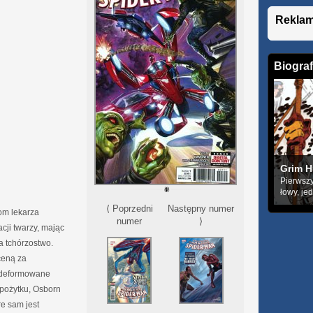
Rekla
Biograf
Grim H
Pierwszy
łowy, je
Następny numer
⟨ Poprzedni
om lekarza
⟩
numer
cji twarzy, mając
a tchórzostwo.
ceną za
 zdeformowane
 pożytku, Osborn
re sam jest