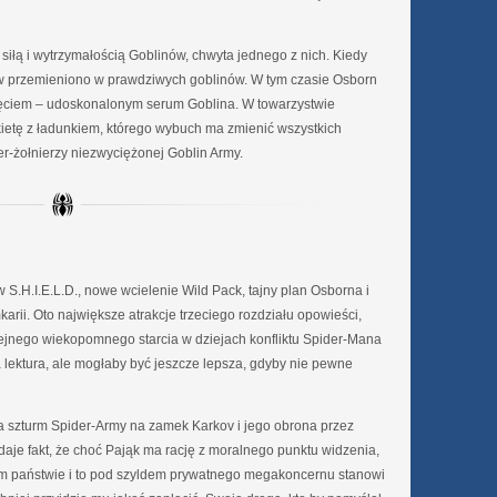
iłą i wytrzymałością Goblinów, chwyta jednego z nich. Kiedy
w przemieniono w prawdziwych goblinów. W tym czasie Osborn
ęciem – udoskonalonym serum Goblina. W towarzystwie
etę z ładunkiem, którego wybuch ma zmienić wszystkich
r-żołnierzy niezwyciężonej Goblin Army.
 S.H.I.E.L.D., nowe wcielenie Wild Pack, tajny plan Osborna i
arii. Oto największe atrakcje trzeciego rozdziału opowieści,
lejnego wiekopomnego starcia w dziejach konfliktu Spider-Mana
a lektura, ale mogłaby być jeszcze lepsza, gdyby nie pewne
na szturm Spider-Army na zamek Karkov i jego obrona przez
daje fakt, że choć Pająk ma rację z moralnego punktu widzenia,
cym państwie i to pod szyldem prywatnego megakoncernu stanowi