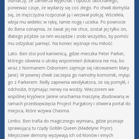
tłumaczy, że zamierza wyjechać i opuścić ukochanego,
ponieważ czuje, że wydarzy się coś złego. Po chwili domyśla
się, że mężczyzna rozpoznał ją i wezwał policję. Wściekła,
wbija mu widelec w rękę, łamie nogę i ucieka. Po powrocie
do Bena oznajmia, że świat jej nie chce, został jej tylko on,
dlatego pójdzie za nim wszędzie i zrobi wszystko, by pomóc
mu odzyskać pamięć. Na koniec wyznaje mu miłość.
Lato. Ben stoi pod kamienicą, gdzie mieszka Peter Parker,
którego obwinia o utratę wspomnień (lokatora nie ma, bo
wraz z Normanem Osbornem zajmuje się ratowaniem Mary
Jane). W pewnej chwili zaczepia go namolny komornik, myląc
go z Parkerem. Reilly zapewnia windykatora, że się pomylił, i
odchodzi, trzymając nerwy na wodzy. Wieczorem we
wspólnej kryjówce Janine uruchamia maszynę zbudowaną w
ramach przedsięwzięcia Project Purgatory i otwiera portal do
miejsca, które wzywa Chasma.
Limbo. Ben trafia do magicznego wymiaru, gdzie poznaje
sprawującą tu rządy Goblin Queen (Madelyne Pryor).
Miejscowe demony wyzywają ich od klonów i innych