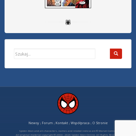
Search
for:
Newsy
Forum
Kontakt
Współpraca
O Stronie
|
|
|
|
Spider-Man and all characters, names and related indicia are © Marvel Comics
All original material copyright © 2004 - 2026 Spider-Man Online. All Rights Reserved.