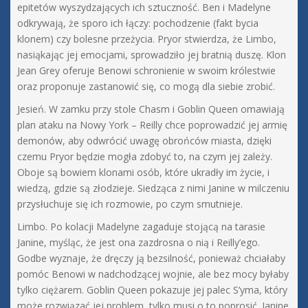
epitetów wyszydzających ich sztuczność. Ben i Madelyne
odkrywają, że sporo ich łączy: pochodzenie (fakt bycia
klonem) czy bolesne przeżycia. Pryor stwierdza, że Limbo,
nasiąkając jej emocjami, sprowadziło jej bratnią duszę. Klon
Jean Grey oferuje Benowi schronienie w swoim królestwie
oraz proponuje zastanowić się, co mogą dla siebie zrobić.
Jesień. W zamku przy stole Chasm i Goblin Queen omawiają
plan ataku na Nowy York – Reilly chce poprowadzić jej armię
demonów, aby odwrócić uwagę obrońców miasta, dzięki
czemu Pryor będzie mogła zdobyć to, na czym jej zależy.
Oboje są bowiem klonami osób, które ukradły im życie, i
wiedzą, gdzie są złodzieje. Siedząca z nimi Janine w milczeniu
przysłuchuje się ich rozmowie, po czym smutnieje.
Limbo. Po kolacji Madelyne zagaduje stojącą na tarasie
Janine, myśląc, że jest ona zazdrosna o nią i Reilly’ego.
Godbe wyznaje, że dręczy ją bezsilność, ponieważ chciałaby
pomóc Benowi w nadchodzącej wojnie, ale bez mocy byłaby
tylko ciężarem. Goblin Queen pokazuje jej palec S’yma, który
może rozwiązać jej problem, tylko musi o to poprosić. Janine