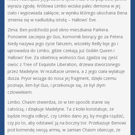
wyraża zgodę. Królowa Limbo wciska palec demona w jej
ciało i wypowiada zaklęcie, w wyniku którego ukochana Bena
zmienia się w nadludzką istotę – Hallows’ Eve.
Zima. Ben podchodzi pod okno mieszkania Parkera.
Ponownie zaczepia go Gus, komornik biorący go za Petera.
Kiedy nazywa jego życie fałszem, wściekły Reilly bije go i
uprowadza do Limbo, gdzie czekają już Goblin Queen i
Hallows’ Eve. Za obietnicę wolności Gus zgadza się zjeść
owoc z Tree of Exquisite Liberation, drzewa stworzonego
przez Madelyne. W rezultacie umiera, a z jego ciała wylatuje
dusza. Pryor wciąga do nosa jej fragment, dzięki czemu
poznaje, kim był Gus, i przekonuje się, że był złym
człowiekiem.
Limbo. Chasm stwierdza, że w ten sposób stanie się
całością, i dziękuje Madelyne. Ta z kolei konstatuje, że
będzie mogła odkryć, czy Limbo dano jej, by mogła rządzić,
czy po to, aby odstawić ją na boczny tor. Przekazuje Benowi
pod komendę swoją armię, w zamian Chasm obiecuje, że