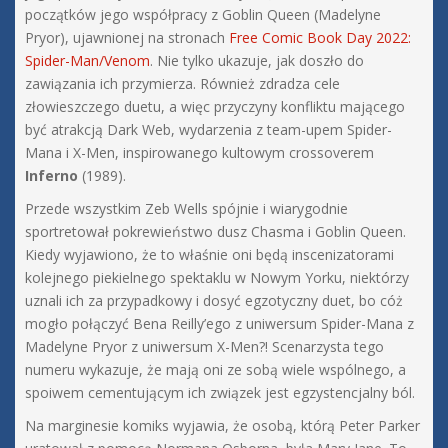
początków jego współpracy z Goblin Queen (Madelyne
Pryor), ujawnionej na stronach
Free Comic Book Day 2022:
Spider-Man/Venom
. Nie tylko ukazuje, jak doszło do
zawiązania ich przymierza. Również zdradza cele
złowieszczego duetu, a więc przyczyny konfliktu mającego
być atrakcją Dark Web, wydarzenia z team-upem Spider-
Mana i X-Men, inspirowanego kultowym crossoverem
Inferno
(1989).
Przede wszystkim Zeb Wells spójnie i wiarygodnie
sportretował pokrewieństwo dusz Chasma i Goblin Queen.
Kiedy wyjawiono, że to właśnie oni będą inscenizatorami
kolejnego piekielnego spektaklu w Nowym Yorku, niektórzy
uznali ich za przypadkowy i dosyć egzotyczny duet, bo cóż
mogło połączyć Bena Reilly’ego z uniwersum Spider-Mana z
Madelyne Pryor z uniwersum X-Men?! Scenarzysta tego
numeru wykazuje, że mają oni ze sobą wiele wspólnego, a
spoiwem cementującym ich związek jest egzystencjalny ból.
Na marginesie komiks wyjawia, że osobą, którą Peter Parker