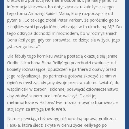
uratował z pomocą Normana Osborna, była Mary Jane. To
informacja kluczowa, bo dotycząca aktu założycielskiego
tego tomu Amazing Spider-Mana, który rozpoczął się od
pytania: „Co takiego zrobił Peter Parker”, że poróżniło go to
z najbliższymi i przyjaciółmi, wliczając w to ukochaną MJ?. Do
tego odkrycia dochodzi mimochodem, bo w rozmyślaniach
Bena Reilly’ego, gdy ten sprawdza, co dzieje się w życiu jego
„starszego brata”.
Dla fabuły tego komiksu ważną postacią okazuje się Janine
Godbe. Ukochana Bena Reilly’ego przechodzi ewolucję: od
kobiety rozważającej opuszczenie partnera z obawy przed
jego radykalizacją, po partnerkę gotową skoczyć za nim w
ogień w myśl zasady „my dwoje przeciw całemu światu”, do
wspólniczki w zbrodni, skłonnej poświęcić człowieczeństwo,
aby zdobyć supermoce i móc walczyć. Dzięki jej
metamorfozie w Hallows’ Eve można mówić o triumwiracie
stojącym za intrygą
Dark Web
.
Numer przyciąga też uwagę różnorodną oprawą graficzną.
Fabuła, która śledzi skryte w cieniu życie Reilly’ego po