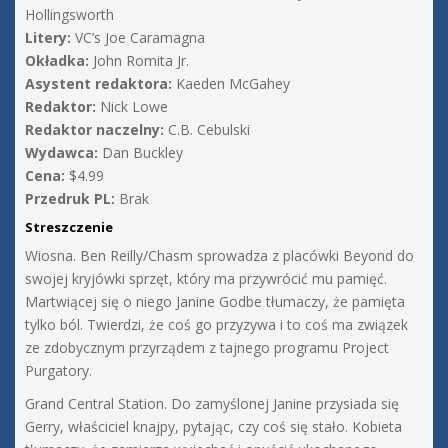
Hollingsworth
Litery:
VC’s Joe Caramagna
Okładka:
John Romita Jr.
Asystent redaktora:
Kaeden McGahey
Redaktor:
Nick Lowe
Redaktor naczelny:
C.B. Cebulski
Wydawca:
Dan Buckley
Cena:
$4.99
Przedruk PL:
Brak
Streszczenie
Wiosna. Ben Reilly/Chasm sprowadza z placówki Beyond do
swojej kryjówki sprzęt, który ma przywrócić mu pamięć.
Martwiącej się o niego Janine Godbe tłumaczy, że pamięta
tylko ból. Twierdzi, że coś go przyzywa i to coś ma związek
ze zdobycznym przyrządem z tajnego programu Project
Purgatory.
Grand Central Station. Do zamyślonej Janine przysiada się
Gerry, właściciel knajpy, pytając, czy coś się stało. Kobieta