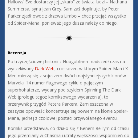
Hallows’ Eve dostarczy jej „skarb” ze świata ludzi – Nathana
Summersa, syna Jean Grey. Sam zaś dopilnuje, by Peter
Parker zjadł owoc z drzewa Limbo – chce przejąć wszystko
od Spider-Mana, ponieważ jego dusza należy do niego.
Recenzja
Po trzyczęściowej historii z Hobgoblinem nadszedł czas na
wyczekiwany
Dark Web
, crossover, w którym Spider-Man i X-
Men mierzą się z sojuszem dwóch najsłynniejszych klonów
Marvela. 14 numer flagowego cyklu o pajęczym
superbohaterze, wydany pod szyldem Spinning The Dark
Web (prologu tegoż komiksowego wydarzenia), to
przerywnik przygód Petera Parkera. Zamieszczona w
zeszycie opowieść koncentruje się bowiem na klonie Spider-
Mana, jednej z czołowej postaci przywołanego eventu.
Komiks przedstawia, co działo się z Benem Reillym od czasu
jego przemiany w Chasma i utraty większości wspomnień do