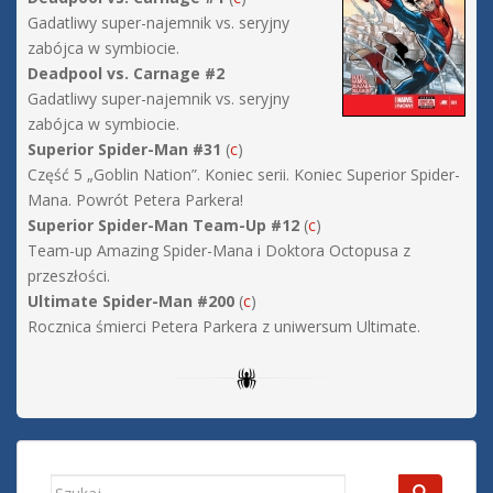
Gadatliwy super-najemnik vs. seryjny
zabójca w symbiocie.
Deadpool vs. Carnage #2
Gadatliwy super-najemnik vs. seryjny
zabójca w symbiocie.
Superior Spider-Man #31
(
c
)
Część 5 „Goblin Nation”. Koniec serii. Koniec Superior Spider-
Mana. Powrót Petera Parkera!
Superior Spider-Man Team-Up #12
(
c
)
Team-up Amazing Spider-Mana i Doktora Octopusa z
przeszłości.
Ultimate Spider-Man #200
(
c
)
Rocznica śmierci Petera Parkera z uniwersum Ultimate.
Search