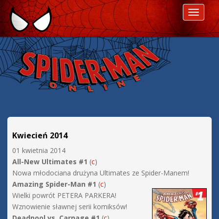
P
ROZWI
r
z
e
s
k
o
c
z
d
a
l
Kwiecień 2014
e
01 kwietnia 2014
j
All-New Ultimates #1
(
c
)
Nowa młodociana drużyna Ultimates ze Spider-Manem!
Amazing Spider-Man #1
(
c
)
Wielki powrót PETERA PARKERA!
Wznowienie sławnej serii komiksów!
Deadpool vs. Carnage #1
(
c
)