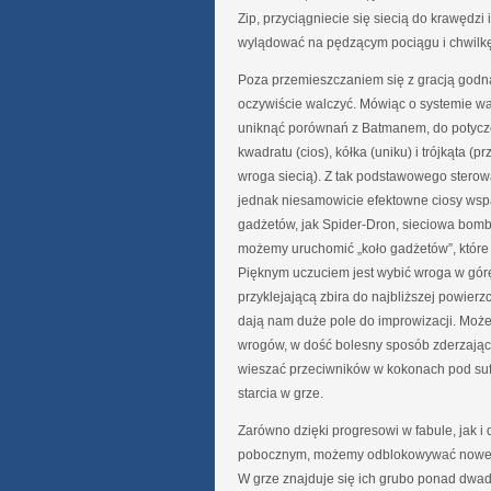
Zip, przyciągniecie się siecią do krawędz
wylądować na pędzącym pociągu i chwilkę
Poza przemieszczaniem się z gracją god
oczywiście walczyć. Mówiąc o systemie wal
uniknąć porównań z Batmanem, do potycze
kwadratu (cios), kółka (uniku) i trójkąta (p
wroga siecią). Z tak podstawowego stero
jednak niesamowicie efektowne ciosy ws
gadżetów, jak Spider-Dron, sieciowa bomba
możemy uruchomić „koło gadżetów”, które 
Pięknym uczuciem jest wybić wroga w górę 
przyklejającą zbira do najbliższej powierz
dają nam duże pole do improwizacji. Moż
wrogów, w dość bolesny sposób zderzając
wieszać przeciwników w kokonach pod sufi
starcia w grze.
Zarówno dzięki progresowi w fabule, jak i
pobocznym, możemy odblokowywać nowe s
W grze znajduje się ich grubo ponad dwadz