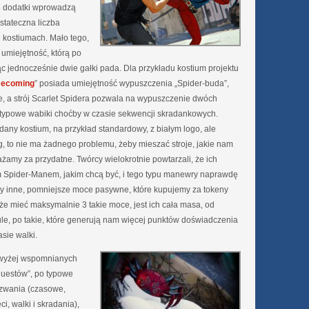
3 dodatki wprowadzą
stateczna liczba
 kostiumach. Mało tego,
 umiejętność, którą po
jednocześnie dwie gałki pada. Dla przykładu kostium projektu
mecoming
” posiada umiejętność wypuszczenia „Spider-buda”,
 a strój Scarlet Spidera pozwala na wypuszczenie dwóch
typowe wabiki choćby w czasie sekwencji skradankowych.
dany kostium, na przykład standardowy, z białym logo, ale
 to nie ma żadnego problemu, żeby mieszać stroje, jakie nam
ażamy za przydatne. Twórcy wielokrotnie powtarzali, że ich
kim Spider-Manem, jakim chcą być, i tego typu manewry naprawdę
 inne, pomniejsze moce pasywne, które kupujemy za tokeny
że mieć maksymalnie 3 takie moce, jest ich cała masa, od
le, po takie, które generują nam więcej punktów doświadczenia
sie walki.
g wyżej wspomnianych
questów”, po typowe
yzwania (czasowe,
i, walki i skradania),