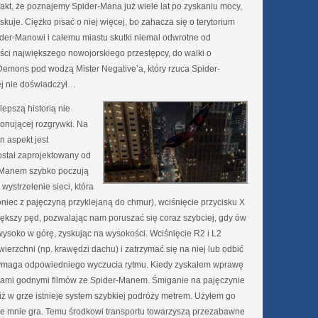
fakt, że poznajemy Spider-Mana już wiele lat po zyskaniu mocy,
zyskuje. Ciężko pisać o niej więcej, bo zahacza się o terytorium
ider-Manowi i całemu miastu skutki niemal odwrotne od
ści największego nowojorskiego przestępcy, do walki o
 Demons pod wodzą Mister Negative’a, który rzuca Spider-
ej nie doświadczył…
lepszą historią nie
onującej rozgrywki. Na
n aspekt jest
został zaprojektowany od
r-Manem szybko poczują
ystrzelenie sieci, która
oniec z pajęczyną przyklejaną do chmur), wciśnięcie przycisku X
iększy pęd, pozwalając nam poruszać się coraz szybciej, gdy ów
wysoko w górę, zyskując na wysokości. Wciśnięcie R2 i L2
erzchni (np. krawędzi dachu) i zatrzymać się na niej lub odbić
k wymaga odpowiedniego wyczucia rytmu. Kiedy zyskałem wprawę
jami godnymi filmów ze Spider-Manem. Śmiganie na pajęczynie
 iż w grze istnieje system szybkiej podróży metrem. Użyłem go
ode mnie gra. Temu środkowi transportu towarzyszą przezabawne