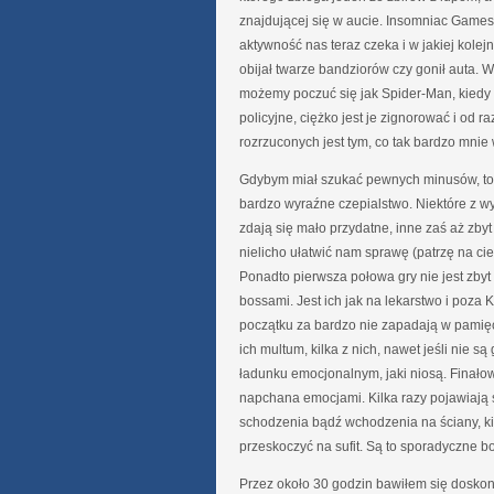
znajdującej się w aucie. Insomniac Games
aktywność nas teraz czeka i w jakiej kolej
obijał twarze bandziorów czy gonił auta. 
możemy poczuć się jak Spider-Man, kiedy
policyjne, ciężko jest je zignorować i od r
rozrzuconych jest tym, co tak bardzo mnie 
Gdybym miał szukać pewnych minusów, to b
bardzo wyraźne czepialstwo. Niektóre z 
zdają się mało przydatne, inne zaś aż zbyt
nielicho ułatwić nam sprawę (patrzę na ci
Ponadto pierwsza połowa gry nie jest zbyt 
bossami. Jest ich jak na lekarstwo i poza
początku za bardzo nie zapadają w pamięć
ich multum, kilka z nich, nawet jeśli nie 
ładunku emocjonalnym, jaki niosą. Finał
napchana emocjami. Kilka razy pojawiają
schodzenia bądź wchodzenia na ściany, kil
przeskoczyć na sufit. Są to sporadyczne bo
Przez około 30 godzin bawiłem się doskon