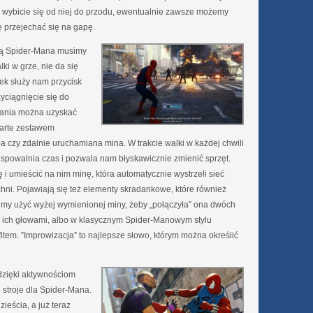
i i wybicie się od niej do przodu, ewentualnie zawsze możemy
 przejechać się na gapę.
ną Spider-Mana musimy
ki w grze, nie da się
k służy nam przycisk
rzyciągnięcie się do
wania można uzyskać
parte zestawem
 czy zdalnie uruchamiana mina. W trakcie walki w każdej chwili
spowalnia czas i pozwala nam błyskawicznie zmienić sprzęt.
i umieścić na nim minę, która automatycznie wystrzeli sieć
chni. Pojawiają się też elementy skradankowe, które również
emy użyć wyżej wymienionej miny, żeby „połączyła” ona dwóch
 ich głowami, albo w klasycznym Spider-Manowym stylu
tem. ”Improwizacja” to najlepsze słowo, którym można określić
 dzięki aktywnościom
troje dla Spider-Mana.
ieścia, a już teraz