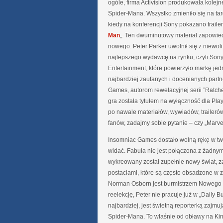
ogóle, firma Activision produkowała kolejne
Spider-Mana. Wszystko zmieniło się na ta
kiedy na konferencji Sony pokazano trailer
Man
„. Ten dwuminutowy materiał zapowied
nowego. Peter Parker uwolnił się z niewoli 
najlepszego wydawcę na rynku, czyli Sony 
Entertainment, które powierzyło markę je
najbardziej zaufanych i docenianych partn
Games, autorom rewelacyjnej serii ”Ratch
gra została tytułem na wyłączność dla Play
po nawale materiałów, wywiadów, traileró
fanów, zadajmy sobie pytanie – czy „Marve
Insomniac Games dostało wolną rękę w tworz
widać. Fabuła nie jest połączona z żadny
wykreowany został zupełnie nowy świat, 
postaciami, które są często obsadzone w 
Norman Osborn jest burmistrzem Nowego J
reelekcję, Peter nie pracuje już w „Daily B
najbardziej, jest świetną reporterką zajmu
Spider-Mana. To właśnie od obławy na King