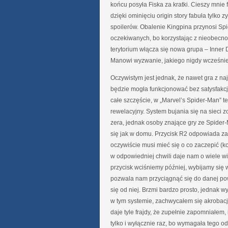
końcu posyła Fiska za kratki. Cieszy mnie 
dzięki ominięciu origin story fabuła tylko 
spoilerów. Obalenie Kingpina przynosi Sp
oczekiwanych, bo korzystając z nieobecno
terytorium włącza się nowa grupa – Inner
Manowi wyzwanie, jakiego nigdy wcześni
Oczywistym jest jednak, że nawet gra z naj
będzie mogła funkcjonować bez satysfakcj
całe szczęście, w „Marvel’s Spider-Man” te
rewelacyjny. System bujania się na sieci 
zera, jednak osoby znające gry ze Spide
się jak w domu. Przycisk R2 odpowiada za w
oczywiście musi mieć się o co zaczepić (k
w odpowiedniej chwili daje nam o wiele w
przycisk wciśniemy później, wybijamy się 
pozwala nam przyciągnąć się do danej powi
się od niej. Brzmi bardzo prosto, jedna
w tym systemie, zachwycałem się akrobac
daje tyle frajdy, że zupełnie zapomniałem,
tylko i wyłącznie raz, bo wymagała tego 