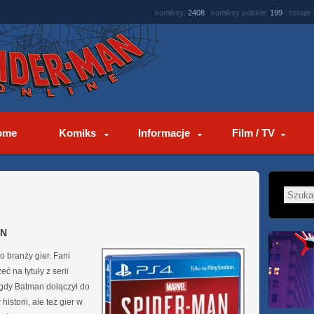
komiksy:
2408
komiksy polskie:
199
seriale
ome
Komiks
Informacje
Film / TV
AN
o branży gier. Fani
ć na tytuły z serii
 gdy Batman dołączył do
istorii, ale też gier w