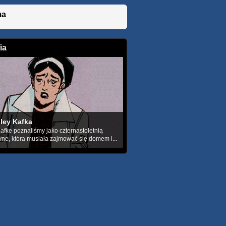
ma
ia
hley Kafka
afke poznaliśmy jako czternastoletnią
ne, która musiała zajmować się domem i...