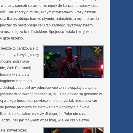
 w prosty sposób sprawiło, że nigdy do końca nie wiemy jaka
ności. Nie zdarzyło mi się, żebym przykładowo 5 razy z rzędu
Wszystko przebiega bardzo płynnie, naturalnie, a my naprawdę
 pędząc do następnego celu fabularnego, słyszymy syreny
azu rusza się za ich dźwiękiem. Spójność świata i misji w nim
w grze urzekło.
ędzie to bardzo, ale to
wymienionych wyżej mocy
 mocne, potrafiące
ebie, Web Blossom!).
bogata w starcia z
 Kingpinem z samego
. Jednak trzeci akt gry odpracowuje to z nawiązką, dając nam
są genialne w sprawach mechaniki, to już na pewno są genialne w
ową walkę z bossem… powtórzyłem, bo była tak niesamowicie
 się pewne problemy ze sterowaniem dotyczące głównie
kukrotnie zostałem wykryty dlatego, że Peter nie chciał
lączki i, tak jak mówiłem wcześniej, wielkie czepialstwo.
ale, nawet przez