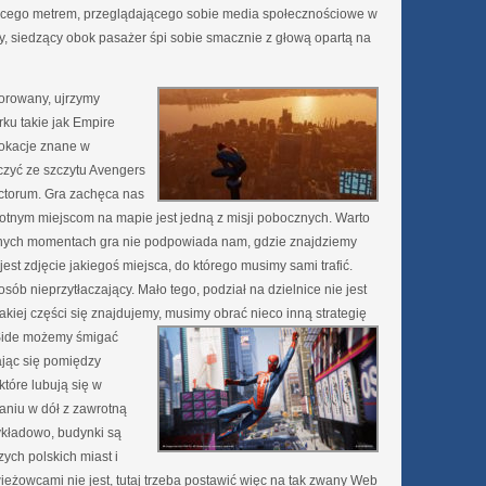
dącego metrem, przeglądającego sobie media społecznościowe w
y, siedzący obok pasażer śpi sobie smacznie z głową opartą na
orowany, ujrzymy
ku takie jak Empire
 lokacje znane w
zyć ze szczytu Avengers
torum. Gra zachęca nas
stotnym miejscom na mapie jest jedną z misji pobocznych. Warto
ewnych momentach gra nie podpowiada nam, gdzie znajdziemy
est zdjęcie jakiegoś miejsca, do którego musimy sami trafić.
sób nieprzytłaczający. Mało tego, podział na dzielnice nie jest
jakiej części się znajdujemy, musimy obrać nieco inną strategię
Side możemy śmigać
ając się pomiędzy
które lubują się w
aniu w dół z zawrotną
ykładowo, budynki są
zych polskich miast i
ieżowcami nie jest, tutaj trzeba postawić więc na tak zwany Web