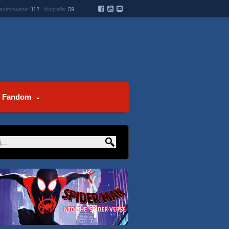
 animowane:
112
biografie:
59
Fandom