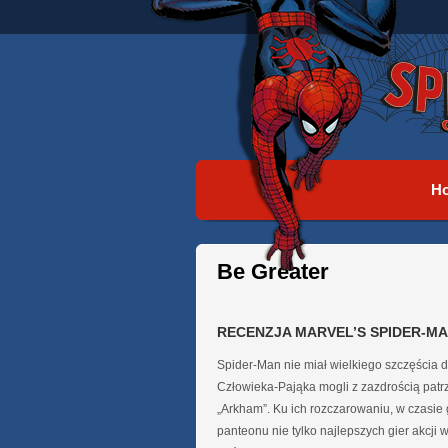
H
Be Greater
RECENZJA MARVEL’S SPIDER-M
Spider-Man nie miał wielkiego szczęścia d
Człowieka-Pająka mogli z zazdrością patrze
„Arkham”. Ku ich rozczarowaniu, w czasie
panteonu nie tylko najlepszych gier akcji w h