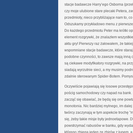
stacje badawcze Harry’ego Osborna (prz
czy moje ulubione stare plecaki Petera, z
przedmioty, nieco przybliżające nam to, co
Odszukamy przykładowo menu z pierwszej r
Do każdego przedmiotu Peter ma krótki opi
element rozgrywki, że znalazłem wszystki
aktu gry! Pierwszy raz żałowałem, że taki
wspomniane stacje badawcze, które stara
podobne czynności, to zawsze mają inną o
są ciekawe modyfikatory rozgrywki, na prz
siadają wyrzutnie sieci, a my musimy pod
zdalnie sterowanym Spider-Botem. Pomysł
Oczywiście pojawiają się losowe przestęps
pościg samochodowy czy napad na bank. 
zacząć się obawiać, że będą się one powt
monotonia. Nic bardziej mylnego, im dalej 
twórcy zaczynają w tym aspekcie trochę ”
się, żeby takie misje były jednoetapowe.
powstrzymać rabusiów w banku, gdy wydaj
którego zbiega jeden ze zbirów z łupem,