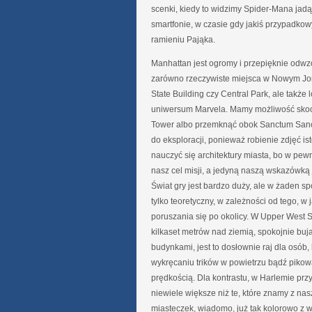
scenki, kiedy to widzimy Spider-Mana ja
smartfonie, w czasie gdy jakiś przypadkow
ramieniu Pająka.
Manhattan jest ogromy i przepięknie odwz
zarówno rzeczywiste miejsca w Nowym Jor
State Building czy Central Park, ale także
uniwersum Marvela. Mamy możliwość skoc
Tower albo przemknąć obok Sanctum Sanc
do eksploracji, ponieważ robienie zdjęć i
nauczyć się architektury miasta, bo w p
nasz cel misji, a jedyną naszą wskazówką j
Świat gry jest bardzo duży, ale w żaden spo
tylko teoretyczny, w zależności od tego, w 
poruszania się po okolicy.
W Upper West 
kilkaset metrów nad ziemią, spokojnie buj
budynkami, jest to dosłownie raj dla osób, 
wykręcaniu trików w powietrzu bądź pikow
prędkością. Dla kontrastu, w Harlemie prz
niewiele większe niż te, które znamy z nas
miasteczek, wiadomo, już tak kolorowo z w