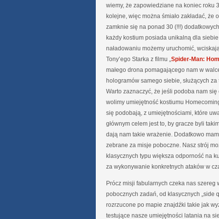
wiemy, że zapowiedziane na koniec roku 
kolejne, więc można śmiało zakładać, że o
zamknie się na ponad 30 (!!!) dodatkowych
każdy kostium posiada unikalną dla siebie
naładowaniu możemy uruchomić, wciskając 
Tony’ego Starka z filmu „
Spider-Man: Ho
małego drona pomagającego nam w walce,
hologramów samego siebie, służących za 
Warto zaznaczyć, że jeśli podoba nam się 
wolimy umiejętność kostiumu Homecoming,
się podobają, z umiejętnościami, które uw
głównym celem jest to, by gracze byli ta
dają nam takie wrażenie. Dodatkowo mamy
zebrane za misje poboczne. Nasz strój mo
klasycznych typu większa odporność na ku
za wykonywanie konkretnych ataków w cza
Prócz misji fabularnych czeka nas szere
pobocznych zadań, od klasycznych „side 
rozrzucone po mapie znajdźki takie jak w
testujące nasze umiejętności latania na siec