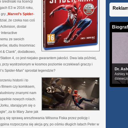
 średniaki na licencji
Rekla
rgach E3 w 2016 roku,
 gry „
Marvel’s Spider-
ział, że czeka nas coś
Biograf
Activision, dostał
Interactive
dnemu ze swoich
erów, studiu Insomniac
et & Clank”, dodatkowo,
Station 4, co jest niejako gwarantem jakości. Dwa lata później,
w, przy wystrzelonym w kosmos poziomie oczekiwań graczy i
Dr. As
l’s Spider-Man” sprostał legendzie?
Ashley K
dziewczy
eniu historii i to
m filmem czy komiksem,
zaludniony znanymi nam
zupełnie nowych rolach.
orku, starającym się o
ugle”, za to Mary Jane jak
jącą się sprawą aresztowania Wilsona Fiska przez policję i
pina rozpoczyna się akcja gry, po ośmiu długich latach Peter w