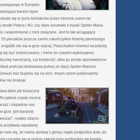
ebywającego w Europie)
awierające bardzo fajne
 działo się w życiu bohaterów przez minione osiem lat.
andki Petera i MJ, czy stare soczewki z maski Spider-Mana.
s i wspomnienie z nimi związane. Jest to tak wciągający
e 55 plecaków jeszcze zanim zakończyłem historię pierwszego
ej znajdźki nie ma w grze więcej. Pokochałem również wcześniej
ją się być zróżnicowane, i mimo że czasem wykonujemy
toczkę narracyjną, czy kolejność, albo po prostu wprowadzone
ykład podczas testowania jednej ze stacji Spider-Manowi
różować bez bujania się na nich. Innym razem pokierujemy
ów nie brakuje.
twa takie jak klasyczny
Po jakimś czasie można
arzać i dopadnie nas
w grze, tym bardziej
mieszać”, rzadko zdarza
 Dla przykładu wpadamy
e nam się, że mamy sprawę z głowy, nagle podjeżdża auto, do
 a my rzucamy się w pościg zakończony pozbyciem się bomby