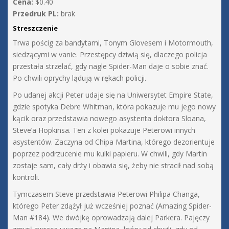
Cena:
$0.40
Przedruk PL:
brak
Streszczenie
Trwa pościg za bandytami, Tonym Glovesem i Motormouth,
siedzącymi w vanie. Przestępcy dziwią się, dlaczego policja
przestała strzelać, gdy nagle Spider-Man daje o sobie znać.
Po chwili oprychy lądują w rękach policji.
Po udanej akcji Peter udaje się na Uniwersytet Empire State,
gdzie spotyka Debre Whitman, która pokazuje mu jego nowy
kącik oraz przedstawia nowego asystenta doktora Sloana,
Steve’a Hopkinsa. Ten z kolei pokazuje Peterowi innych
asystentów. Zaczyna od Chipa Martina, którego dezorientuje
poprzez podrzucenie mu kulki papieru. W chwili, gdy Martin
zostaje sam, cały drży i obawia się, żeby nie stracił nad sobą
kontroli.
Tymczasem Steve przedstawia Peterowi Philipa Changa,
którego Peter zdążył już wcześniej poznać (Amazing Spider-
Man #184). We dwójkę oprowadzają dalej Parkera. Pajęczy