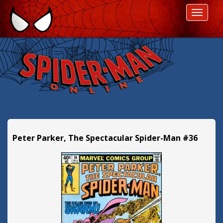
P
ROZWI
r
z
e
s
k
o
c
z
d
a
l
Peter Parker, The Spectacular Spider-Man #36
e
j