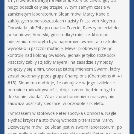
zmysł zwraca uwagę na Martina, który od chwili, gdy od
niego odeszli cały się trzęsie. W tym samym czasie w
zamkniętym laboratorium Sloan mówi Marcy Kane o
zabójczych super-pszczołach nazisty Fritza von Meyera.
Opowiada jak Fritz po upadku Trzeciej Rzeszy odleciał do
południowej Ameryki, gdzie odkrył miejsce. które po
uderzeniu meteorytu było napromieniowane, a to z kolei
wywołało u pszczół mutację. Meyer próbował przejąć
kontrolę nad kolonią owadów, jednak je tylko rozzłościł.
Pszczoły zabiły i zjadły Meyera i na zasadzie symbiozy
połączyły się z nim, tworząc istotę imieniem Swarm, który
został pokonany przez grupę Champions (Champions #14 i
#15). Sloan ma nadzieje, że odnajdzie w jego szkielecie
odrobinę radioaktywności, dzięki czemu będzie mógł to
dokładniej zbadać. Wraz z uruchomieniem maszyny nie
zauważa pszczoły siedzącej w oczodole szkieletu.
Tymczasem w stołówce Peter spotyka Connorsa. Nagle
słychać krzyk i na stołówkę wchodzi przerażona Marcy.
Dziewczyna mówi, że Sloan jest w swoim laboratorium, po
czym mdleje. Nagle pojawia się rój pszczół. Peter w ukryciu