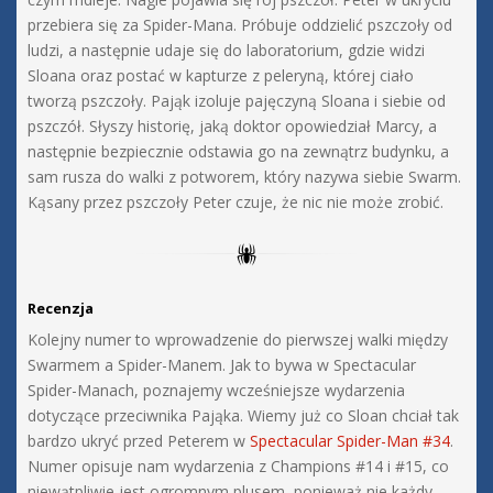
przebiera się za Spider-Mana. Próbuje oddzielić pszczoły od
ludzi, a następnie udaje się do laboratorium, gdzie widzi
Sloana oraz postać w kapturze z peleryną, której ciało
tworzą pszczoły. Pająk izoluje pajęczyną Sloana i siebie od
pszczół. Słyszy historię, jaką doktor opowiedział Marcy, a
następnie bezpiecznie odstawia go na zewnątrz budynku, a
sam rusza do walki z potworem, który nazywa siebie Swarm.
Kąsany przez pszczoły Peter czuje, że nic nie może zrobić.
Recenzja
Kolejny numer to wprowadzenie do pierwszej walki między
Swarmem a Spider-Manem. Jak to bywa w Spectacular
Spider-Manach, poznajemy wcześniejsze wydarzenia
dotyczące przeciwnika Pająka. Wiemy już co Sloan chciał tak
bardzo ukryć przed Peterem w
Spectacular Spider-Man #34
.
Numer opisuje nam wydarzenia z Champions #14 i #15, co
niewątpliwie jest ogromnym plusem, ponieważ nie każdy