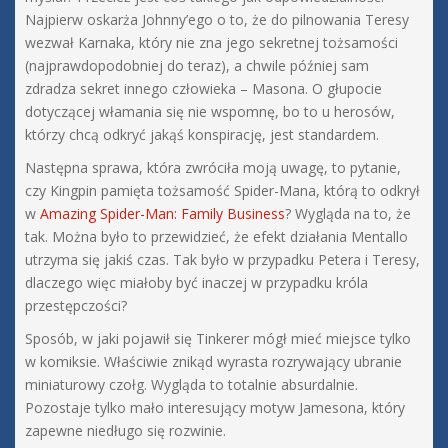
Najpierw oskarża Johnny’ego o to, że do pilnowania Teresy
wezwał Karnaka, który nie zna jego sekretnej tożsamości
(najprawdopodobniej do teraz), a chwile później sam
zdradza sekret innego człowieka – Masona. O głupocie
dotyczącej włamania się nie wspomnę, bo to u herosów,
którzy chcą odkryć jakąś konspirację, jest standardem.
Następna sprawa, która zwróciła moją uwagę, to pytanie,
czy Kingpin pamięta tożsamość Spider-Mana, którą to odkrył
w
Amazing Spider-Man: Family Business
? Wygląda na to, że
tak. Można było to przewidzieć, że efekt działania Mentallo
utrzyma się jakiś czas. Tak było w przypadku Petera i Teresy,
dlaczego więc miałoby być inaczej w przypadku króla
przestępczości?
Sposób, w jaki pojawił się Tinkerer mógł mieć miejsce tylko
w komiksie. Właściwie znikąd wyrasta rozrywający ubranie
miniaturowy czołg. Wygląda to totalnie absurdalnie.
Pozostaje tylko mało interesujący motyw Jamesona, który
zapewne niedługo się rozwinie.