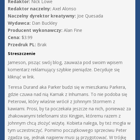
Redaktor:
Nick Lowe
Redaktor naczelny:
Axel Alonso
Naczelny dyrektor kreatywny:
Joe Quesada
Wydawca:
Dan Buckley
Producent wykonawczy:
Alan Fine
Cena:
$3.99
Przedruk PL:
Brak
Streszczenie
Jameson, pisząc swój blog, zauważa pod swoim wpisem
komentarz reklamujący szybkie pieniądze. Decyduje się
kliknąć w link.
Teresa Durand aka Parker budzi się w mieszkaniu Parkera,
gdzie czuwa nad nią Karnak z Inhumans. To nie podoba się
Peterowi, który właśnie wrócił z Johnnym Stormem z
kawiarni. Prosi, by ta poczekała jeszcze na nich, ponieważ za
zhakowanymi telefonami stoi Kingpin, któremu razem z
Johnnym chcą złożyć wizytę. Kobieta nalega, by też mogła w
tym uczestniczyć. Pomimo początkowego sprzeciwu Peter
zgadza się, jednak najpierw musi ją przygotować. W trójkę