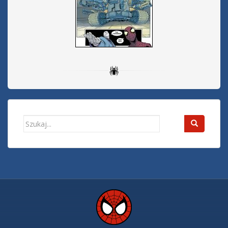
Search
for: