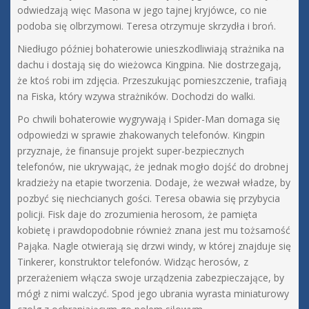
odwiedzają więc Masona w jego tajnej kryjówce, co nie
podoba się olbrzymowi. Teresa otrzymuje skrzydła i broń.
Niedługo później bohaterowie unieszkodliwiają strażnika na
dachu i dostają się do wieżowca Kingpina. Nie dostrzegają,
że ktoś robi im zdjęcia. Przeszukując pomieszczenie, trafiają
na Fiska, który wzywa strażników. Dochodzi do walki.
Po chwili bohaterowie wygrywają i Spider-Man domaga się
odpowiedzi w sprawie zhakowanych telefonów. Kingpin
przyznaje, że finansuje projekt super-bezpiecznych
telefonów, nie ukrywając, że jednak mogło dojść do drobnej
kradzieży na etapie tworzenia. Dodaje, że wezwał władze, by
pozbyć się niechcianych gości. Teresa obawia się przybycia
policji. Fisk daje do zrozumienia herosom, że pamięta
kobietę i prawdopodobnie również znana jest mu tożsamość
Pająka. Nagle otwierają się drzwi windy, w której znajduje się
Tinkerer, konstruktor telefonów. Widząc herosów, z
przerażeniem włącza swoje urządzenia zabezpieczające, by
mógł z nimi walczyć. Spod jego ubrania wyrasta miniaturowy