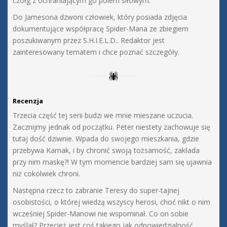
czołg z ochraniającym go polem siłowym.
Do Jamesona dzwoni człowiek, który posiada zdjęcia
dokumentujące współpracę Spider-Mana ze zbiegiem
poszukiwanym przez S.H.I.E.L.D.. Redaktor jest
zainteresowany tematem i chce poznać szczegóły.
Recenzja
Trzecia część tej serii budzi we mnie mieszane uczucia.
Zacznijmy jednak od początku. Peter niestety zachowuje się
tutaj dość dziwnie. Wpada do swojego mieszkania, gdzie
przebywa Karnak, i by chronić swoją tożsamość, zakłada
przy nim maskę?! W tym momencie bardziej sam się ujawnia
niż cokolwiek chroni.
Następna rzecz to zabranie Teresy do super-tajnej
osobistości, o której wiedzą wszyscy herosi, choć nikt o nim
wcześniej Spider-Manowi nie wspominał. Co on sobie
myślał? Przecież jest coś takiego jak odpowiedzialność.