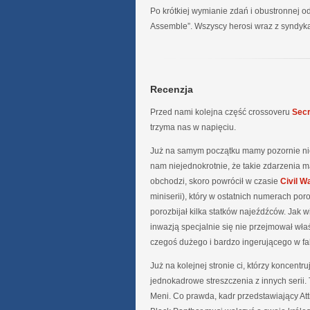
Po krótkiej wymianie zdań i obustronnej
Assemble”. Wszyscy herosi wraz z syndyka
Recenzja
Przed nami kolejna część crossoveru
Secr
trzyma nas w napięciu.
Już na samym początku mamy pozornie niei
nam niejednokrotnie, że takie zdarzenia m
obchodzi, skoro powrócił w czasie
Civil W
miniserii), który w ostatnich numerach por
porozbijał kilka statków najeźdźców. Jak 
inwazją specjalnie się nie przejmował wł
czegoś dużego i bardzo ingerującego w fabu
Już na kolejnej stronie ci, którzy koncentr
jednokadrowe streszczenia z innych serii
Meni. Co prawda, kadr przedstawiający Atti