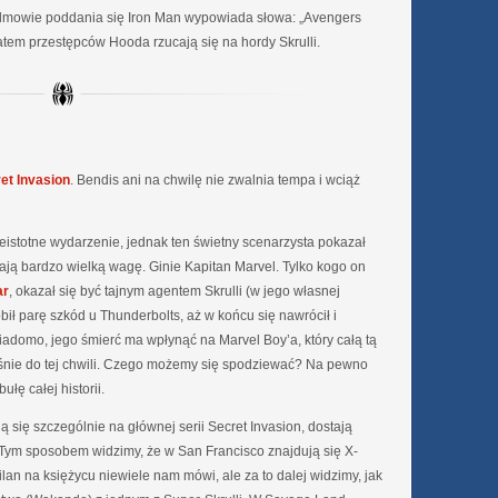
 odmowie poddania się Iron Man wypowiada słowa: „Avengers
tem przestępców Hooda rzucają się na hordy Skrulli.
et Invasion
. Bendis ani na chwilę nie zwalnia tempa i wciąż
stotne wydarzenie, jednak ten świetny scenarzysta pokazał
ają bardzo wielką wagę. Ginie Kapitan Marvel. Tylko kogo on
ar
, okazał się być tajnym agentem Skrulli (w jego własnej
obił parę szkód u Thunderbolts, aż w końcu się nawrócił i
wiadomo, jego śmierć ma wpłynąć na Marvel Boy’a, który całą tą
aśnie do tej chwili. Czego możemy się spodziewać? Na pewno
łę całej historii.
ują się szczególnie na głównej serii Secret Invasion, dostają
. Tym sposobem widzimy, że w San Francisco znajdują się X-
lan na księżycu niewiele nam mówi, ale za to dalej widzimy, jak