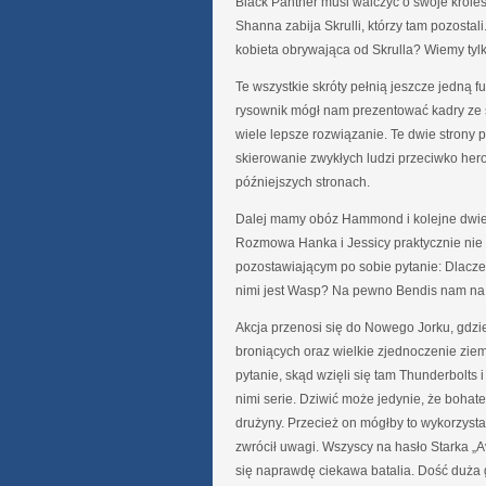
Black Panther musi walczyć o swoje króle
Shanna zabija Skrulli, którzy tam pozostali
kobieta obrywająca od Skrulla? Wiemy tylko,
Te wszystkie skróty pełnią jeszcze jedną f
rysownik mógł nam prezentować kadry ze sp
wiele lepsze rozwiązanie. Te dwie strony 
skierowanie zwykłych ludzi przeciwko hero
późniejszych stronach.
Dalej mamy obóz Hammond i kolejne dwie st
Rozmowa Hanka i Jessicy praktycznie nie
pozostawiającym po sobie pytanie: Dlaczeg
nimi jest Wasp? Na pewno Bendis nam na 
Akcja przenosi się do Nowego Jorku, gdz
broniących oraz wielkie zjednoczenie zie
pytanie, skąd wzięli się tam Thunderbolts
nimi serie. Dziwić może jedynie, że bohate
drużyny. Przecież on mógłby to wykorzyst
zwrócił uwagi. Wszyscy na hasło Starka „
się naprawdę ciekawa batalia. Dość duża 