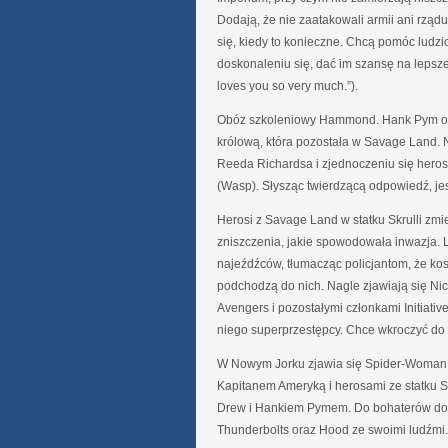
Dodają, że nie zaatakowali armii ani rządu
się, kiedy to konieczne. Chcą pomóc ludz
doskonaleniu się, dać im szansę na lepsze
loves you so very much.”).
Obóz szkoleniowy Hammond. Hank Pym oma
królową, która pozostała w Savage Land. 
Reeda Richardsa i zjednoczeniu się herosó
(Wasp). Słysząc twierdzącą odpowiedź, je
Herosi z Savage Land w statku Skrulli zmi
zniszczenia, jakie spowodowała inwazja. L
najeźdźców, tłumacząc policjantom, że kosm
podchodzą do nich. Nagle zjawiają się Ni
Avengers i pozostałymi członkami Initiati
niego superprzestępcy. Chce wkroczyć do
W Nowym Jorku zjawia się Spider-Woman i 
Kapitanem Ameryką i herosami ze statku Skr
Drew i Hankiem Pymem. Do bohaterów dołą
Thunderbolts oraz Hood ze swoimi ludźmi.