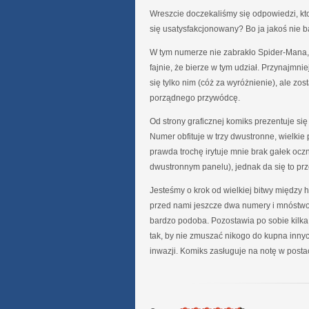
Wreszcie doczekaliśmy się odpowiedzi, kto
się usatysfakcjonowany? Bo ja jakoś nie b
W tym numerze nie zabrakło Spider-Mana, co
fajnie, że bierze w tym udział. Przynajmni
się tylko nim (cóż za wyróżnienie), ale zo
porządnego przywódcę.
Od strony graficznej komiks prezentuje się
Numer obfituje w trzy dwustronne, wielkie p
prawda trochę irytuje mnie brak gałek ocz
dwustronnym panelu), jednak da się to prz
Jesteśmy o krok od wielkiej bitwy między he
przed nami jeszcze dwa numery i mnóstwo s
bardzo podoba. Pozostawia po sobie kilka 
tak, by nie zmuszać nikogo do kupna inny
inwazji. Komiks zasługuje na notę w posta