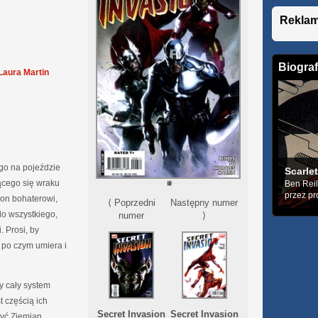
Rekla
Biograf
Laura Martin
ego na pojeździe
Scarlet
lącego się wraku
Ben Reil
przez pr
 on bohaterowi,
⟨ Poprzedni
Następny numer
do wszystkiego,
numer
⟩
 Prosi, by
 po czym umiera i
ły cały system
t częścią ich
Secret Invasion
Secret Invasion
zyć Ziemian.