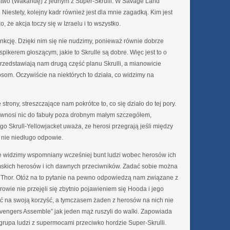
stwo (Wakandę) z jednym z Super-Skrulli. W Savage Land
. Niestety, kolejny kadr również jest dla mnie zagadką. Kim jest
 że akcja toczy się w Izraelu i to wszystko.
unkcję. Dzięki nim się nie nudzimy, ponieważ równie dobrze
ikerem głoszącym, jakie to Skrulle są dobre. Więc jest to o
przedstawiają nam drugą część planu Skrulli, a mianowicie
som. Oczywiście na niektórych to działa, co widzimy na
rony, streszczające nam pokrótce to, co się działo do tej pory.
 wnosi nic do fabuły poza drobnym małym szczegółem,
o Skrull-Yellowjacket uważa, ze herosi przegrają jeśli między
nie niedługo odpowie.
ie widzimy wspomniany wcześniej bunt ludzi wobec herosów ich
mskich herosów i ich dawnych przeciwników. Zadać sobie można
 i Thor. Otóż na to pytanie na pewno odpowiedzą nam związane z
rowie nie przejęli się zbytnio pojawieniem się Hooda i jego
ać na swoją korzyść, a tymczasem żaden z herosów na nich nie
Avengers Assemble” jak jeden mąż ruszyli do walki. Zapowiada
grupa ludzi z supermocami przeciwko hordzie Super-Skrulli.