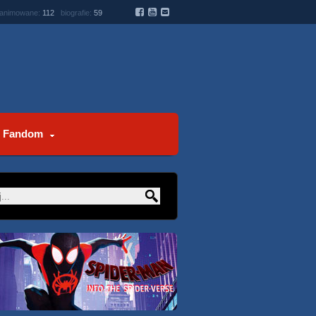
 animowane:
112
biografie:
59
Fandom