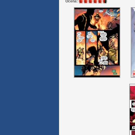
5.5
Ocena:
/
6