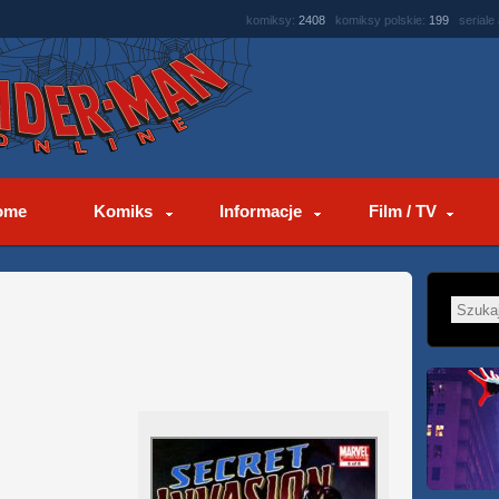
komiksy:
2408
komiksy polskie:
199
seriale
ome
Komiks
Informacje
Film / TV