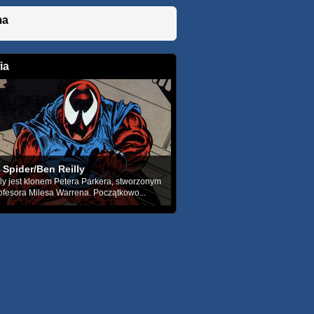
ma
ia
 Spider/Ben Reilly
ly jest klonem Petera Parkera, stworzonym
ofesora Milesa Warrena. Początkowo...