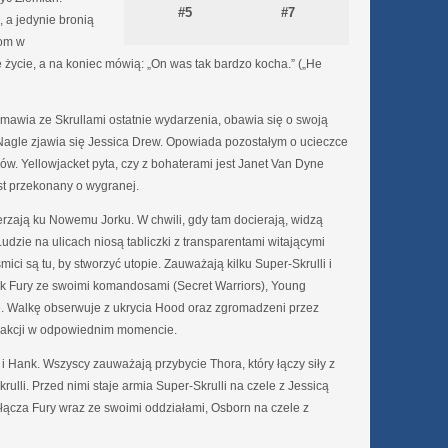
#5
#7
, a jedynie bronią
iom w
 życie, a na koniec mówią: „On was tak bardzo kocha.” („He
wia ze Skrullami ostatnie wydarzenia, obawia się o swoją
Nagle zjawia się Jessica Drew. Opowiada pozostałym o ucieczce
w. Yellowjacket pyta, czy z bohaterami jest Janet Van Dyne
st przekonany o wygranej.
erzają ku Nowemu Jorku. W chwili, gdy tam docierają, widzą
udzie na ulicach niosą tabliczki z transparentami witającymi
ici są tu, by stworzyć utopie. Zauważają kilku Super-Skrulli i
ck Fury ze swoimi komandosami (Secret Warriors), Young
ve. Walkę obserwuje z ukrycia Hood oraz zgromadzeni przez
 akcji w odpowiednim momencie.
Hank. Wszyscy zauważają przybycie Thora, który łączy siły z
ulli. Przed nimi staje armia Super-Skrulli na czele z Jessicą
cza Fury wraz ze swoimi oddziałami, Osborn na czele z