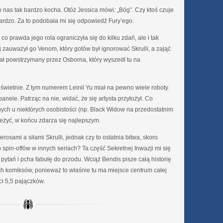
 nas tak bardzo kocha. Otóż Jessica mówi: „Bóg”. Czy ktoś czuje
ardzo. Za to podobała mi się odpowiedź Fury’ego.
 prawda jego rola ograniczyła się do kilku zdań, ale i tak
ej zauważył go Venom, który gotów był ignorować Skrulli, a zająć
stał powstrzymany przez Osborna, który wyszedł tu na
 świetnie. Z tym numerem Leinil Yu miał na pewno wiele roboty.
anele. Patrząc na nie, widać, że się artysta przyłożył. Co
nych u niektórych osobistości (np. Black Widow na przedostatnim
eżyć, w końcu zdarza się najlepszym.
rosami a siłami Skrulli, jednak czy to ostatnia bitwa, skoro
pin-offów w innych seriach? Ta część Sekretnej Inwazji mi się
pytań i pcha fabułę do przodu. Wciąż Bendis pisze całą historię
ch komiksów, ponieważ to właśnie tu ma miejsce centrum całej
ci 5,5 pajączków.