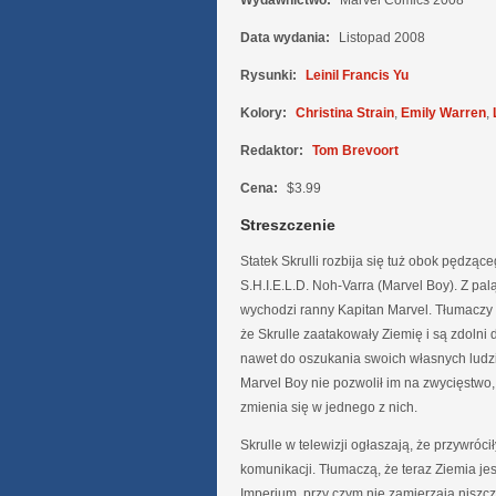
Wydawnictwo:
Marvel Comics 2008
Data wydania:
Listopad 2008
Rysunki:
Leinil Francis Yu
Kolory:
Christina Strain
,
Emily Warren
,
Redaktor:
Tom Brevoort
Cena:
$3.99
Streszczenie
Statek Skrulli rozbija się tuż obok pędząc
S.H.I.E.L.D. Noh-Varra (Marvel Boy). Z pa
wychodzi ranny Kapitan Marvel. Tłumaczy
że Skrulle zaatakowały Ziemię i są zdolni 
nawet do oszukania swoich własnych ludzi.
Marvel Boy nie pozwolił im na zwycięstwo,
zmienia się w jednego z nich.
Skrulle w telewizji ogłaszają, że przywróci
komunikacji. Tłumaczą, że teraz Ziemia jes
Imperium, przy czym nie zamierzają niszc