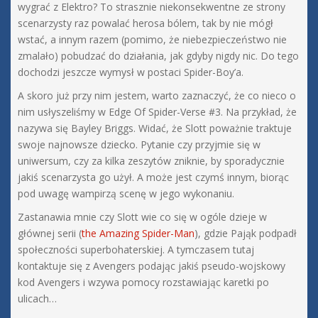
wygrać z Elektro? To strasznie niekonsekwentne ze strony
scenarzysty raz powalać herosa bólem, tak by nie mógł
wstać, a innym razem (pomimo, że niebezpieczeństwo nie
zmalało) pobudzać do działania, jak gdyby nigdy nic. Do tego
dochodzi jeszcze wymysł w postaci Spider-Boy’a.
A skoro już przy nim jestem, warto zaznaczyć, że co nieco o
nim usłyszeliśmy w Edge Of Spider-Verse #3. Na przykład, że
nazywa się Bayley Briggs. Widać, że Slott poważnie traktuje
swoje najnowsze dziecko. Pytanie czy przyjmie się w
uniwersum, czy za kilka zeszytów zniknie, by sporadycznie
jakiś scenarzysta go użył. A może jest czymś innym, biorąc
pod uwagę wampirzą scenę w jego wykonaniu.
Zastanawia mnie czy Slott wie co się w ogóle dzieje w
głównej serii (
the Amazing Spider-Man
), gdzie Pająk podpadł
społeczności superbohaterskiej. A tymczasem tutaj
kontaktuje się z Avengers podając jakiś pseudo-wojskowy
kod Avengers i wzywa pomocy rozstawiając karetki po
ulicach…