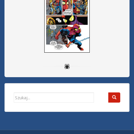
Search
for: