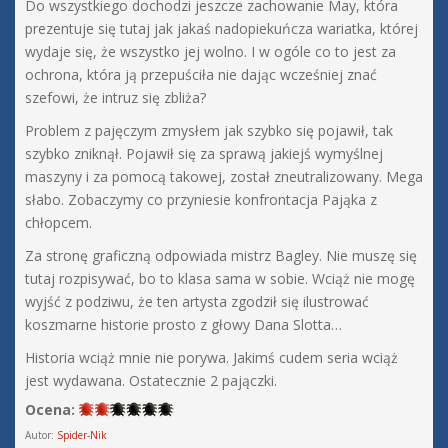
Do wszystkiego dochodzi jeszcze zachowanie May, która
prezentuje się tutaj jak jakaś nadopiekuńcza wariatka, której
wydaje się, że wszystko jej wolno. I w ogóle co to jest za
ochrona, która ją przepuściła nie dając wcześniej znać
szefowi, że intruz się zbliża?
Problem z pajęczym zmysłem jak szybko się pojawił, tak
szybko zniknął. Pojawił się za sprawą jakiejś wymyślnej
maszyny i za pomocą takowej, został zneutralizowany. Mega
słabo. Zobaczymy co przyniesie konfrontacja Pająka z
chłopcem.
Za stronę graficzną odpowiada mistrz Bagley. Nie muszę się
tutaj rozpisywać, bo to klasa sama w sobie. Wciąż nie mogę
wyjść z podziwu, że ten artysta zgodził się ilustrować
koszmarne historie prosto z głowy Dana Slotta…
Historia wciąż mnie nie porywa. Jakimś cudem seria wciąż
jest wydawana. Ostatecznie 2 pajączki.
Ocena:
Autor:
Spider-Nik