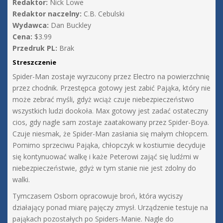
Redaktor:
Nick Lowe
Redaktor naczelny:
C.B. Cebulski
Wydawca:
Dan Buckley
Cena:
$3.99
Przedruk PL:
Brak
Streszczenie
Spider-Man zostaje wyrzucony przez Electro na powierzchnię
przez chodnik. Przestępca gotowy jest zabić Pająka, który nie
może zebrać myśli, gdyż wciąż czuje niebezpieczeństwo
wszystkich ludzi dookoła. Max gotowy jest zadać ostateczny
cios, gdy nagle sam zostaje zaatakowany przez Spider-Boya.
Czuje niesmak, że Spider-Man zasłania się małym chłopcem.
Pomimo sprzeciwu Pająka, chłopczyk w kostiumie decyduje
się kontynuować walkę i każe Peterowi zająć się ludźmi w
niebezpieczeństwie, gdyż w tym stanie nie jest zdolny do
walki.
Tymczasem Osborn opracowuje broń, która wyciszy
działający ponad miarę pajęczy zmysł. Urządzenie testuje na
pająkach pozostałych po Spiders-Manie. Nagle do