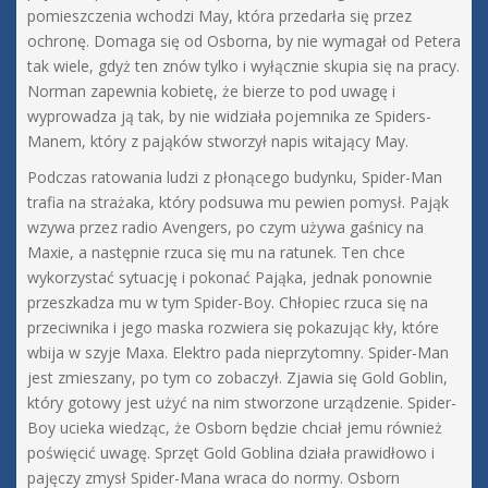
pomieszczenia wchodzi May, która przedarła się przez
ochronę. Domaga się od Osborna, by nie wymagał od Petera
tak wiele, gdyż ten znów tylko i wyłącznie skupia się na pracy.
Norman zapewnia kobietę, że bierze to pod uwagę i
wyprowadza ją tak, by nie widziała pojemnika ze Spiders-
Manem, który z pająków stworzył napis witający May.
Podczas ratowania ludzi z płonącego budynku, Spider-Man
trafia na strażaka, który podsuwa mu pewien pomysł. Pająk
wzywa przez radio Avengers, po czym używa gaśnicy na
Maxie, a następnie rzuca się mu na ratunek. Ten chce
wykorzystać sytuację i pokonać Pająka, jednak ponownie
przeszkadza mu w tym Spider-Boy. Chłopiec rzuca się na
przeciwnika i jego maska rozwiera się pokazując kły, które
wbija w szyje Maxa. Elektro pada nieprzytomny. Spider-Man
jest zmieszany, po tym co zobaczył. Zjawia się Gold Goblin,
który gotowy jest użyć na nim stworzone urządzenie. Spider-
Boy ucieka wiedząc, że Osborn będzie chciał jemu również
poświęcić uwagę. Sprzęt Gold Goblina działa prawidłowo i
pajęczy zmysł Spider-Mana wraca do normy. Osborn