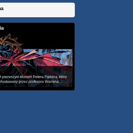
ma
ia
ł pierwszym klonem Petera Parkera, który
yhodowany przez profesora Warrena....