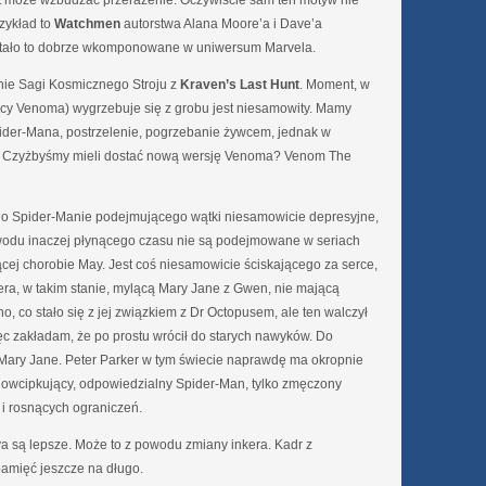
kt może wzbudzać przerażenie. Oczywiście sam ten motyw nie
rzykład to
Watchmen
autorstwa Alana Moore’a i Dave’a
zostało to dobrze wkomponowane w uniwersum Marvela.
ie Sagi Kosmicznego Stroju z
Kraven’s Last Hunt
. Moment, w
ący Venoma) wygrzebuje się z grobu jest niesamowity. Mamy
pider-Mana, postrzelenie, pogrzebanie żywcem, jednak w
ami. Czyżbyśmy mieli dostać nową wersję Venoma? Venom The
 o Spider-Manie podejmującego wątki niesamowicie depresyjne,
owodu inaczej płynącego czasu nie są podejmowane w seriach
cej chorobie May. Jest coś niesamowicie ściskającego za serce,
era, w takim stanie, mylącą Mary Jane z Gwen, nie mającą
, co stało się z jej związkiem z Dr Octopusem, ale ten walczył
ęc zakładam, że po prostu wrócił do starych nawyków. Do
 Mary Jane. Peter Parker w tym świecie naprawdę ma okropnie
i, dowcipkujący, odpowiedzialny Spider-Man, tylko zmęczony
i rosnących ograniczeń.
a są lepsze. Może to z powodu zmiany inkera. Kadr z
mięć jeszcze na długo.