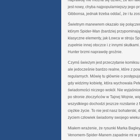
naprawdę nie można się dziwić, że ten fa
jest nowy, chyba najpopularniejszy jego p
Gibbonsa, jednak trzeba oddać, że i tu 
Świetnym manewrem okazało się połączen
którym Spider-Man (bardziej przypominaj
klasyczne elementy, jak Łowca w stroju S
zupełnie innej otoczce i z innymi skutk
Hunter brzmi naprawdę groźnie.
Czymś świeżym jest przeczytanie komiksu
ale jedocześnie bardzo realne, które z p
regularnych. Mówię tu głównie o postępują
gdy widzimy kobietę, która wychowała Pet
świadomości niczego wokół. Nie wyjaśniono
po stronie złoczyńców w Tajnej Wojnie, wi
wszystkiego dochodzi jeszcze rozstanie z
ciężkie życie. To nie jest nasz bohatersk
życiem człowiek świadomy swojego wieku 
Miałem wrażenie, że rysunki Marka Bagley
Venomem-Spider-Manem zapadnie mi w pa