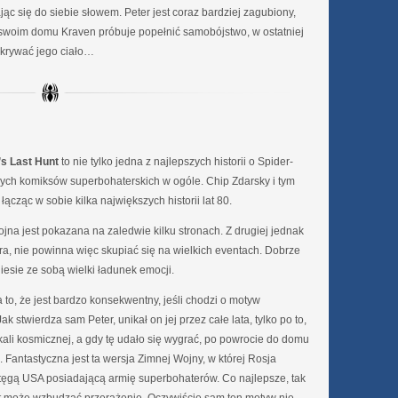
jąc się do siebie słowem. Peter jest coraz bardziej zagubiony,
woim domu Kraven próbuje popełnić samobójstwo, w ostatniej
okrywać jego ciało…
s Last Hunt
to nie tylko jedna z najlepszych historii o Spider-
ych komiksów superbohaterskich w ogóle. Chip Zdarsky i tym
cząc w sobie kilka największych historii lat 80.
na jest pokazana na zaledwie kilku stronach. Z drugiej jednak
kera, nie powinna więc skupiać się na wielkich eventach. Dobrze
iesie ze sobą wielki ładunek emocji.
 to, że jest bardzo konsekwentny, jeśli chodzi o motyw
ak stwierdza sam Peter, unikał on jej przez całe lata, tylko po to,
skali kosmicznej, a gdy tę udało się wygrać, po powrocie do domu
. Fantastyczna jest ta wersja Zimnej Wojny, w której Rosja
tęgą USA posiadającą armię superbohaterów. Co najlepsze, tak