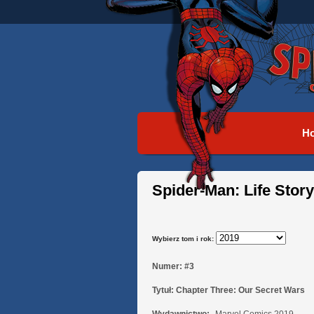
H
Spider-Man: Life Story
Wybierz tom i rok:
Numer:
#3
Tytuł:
Chapter Three: Our Secret Wars