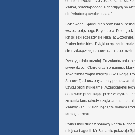
od trzech tygodni. MJ została sama wraz z
Parker, prawdopodobnie chorującą na Alz
nieświadomą swoich działań.
Battleworld. Spider-Man oraz inni superb
wszechpotężnego Beyondera. Peter godzi 
ich ścieżki rozeszły się kilka lat wcześnie
Parker Industries. Dzięki urządzeniu znal
strój, zdający się reagować na jego myśli.
Dwa tygodnie później. Po zakończeniu taj
swoje dzieci, Claire oraz Benjamina. Mary
Trwa zimna wojna między USA i Rosją. Ros
Stanów Zjednoczonych przy pomocy armii s
użyciu broni nuklearnej, wzmocnionej techn
dosłownie przenikając przez wszystko inn
zmieniła kurs rakiety, dzięki czemu nie tr
Pennsylvanii. Vision, będąc w samym środk
tamtego czasu.
Parker Industries z pomocą Reeda Richar
miejsca tragedii. Mr Fantastic pokazuje S