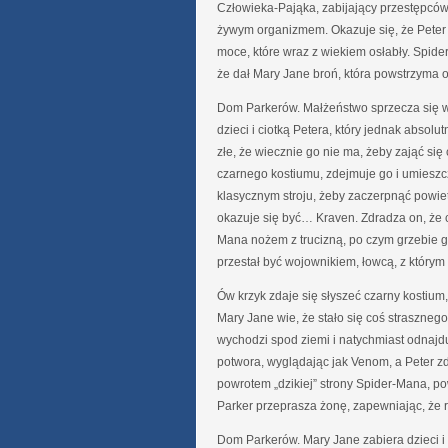
Człowieka-Pająka, zabijający przestępców.
żywym organizmem. Okazuje się, że Peter w
moce, które wraz z wiekiem osłabły. Spider
że dał Mary Jane broń, która powstrzyma o
Dom Parkerów. Małżeństwo sprzecza się w
dzieci i ciotką Petera, który jednak absol
złe, że wiecznie go nie ma, żeby zająć się
czarnego kostiumu, zdejmuje go i umiesz
klasycznym stroju, żeby zaczerpnąć powi
okazuje się być… Kraven. Zdradza on, że c
Mana nożem z trucizną, po czym grzebie 
przestał być wojownikiem, łowcą, z którym p
Ów krzyk zdaje się słyszeć czarny kostiu
Mary Jane wie, że stało się coś straszne
wychodzi spod ziemi i natychmiast odnajdu
potwora, wyglądając jak Venom, a Peter z
powrotem „dzikiej” strony Spider-Mana, 
Parker przeprasza żonę, zapewniając, że r
Dom Parkerów. Mary Jane zabiera dzieci 