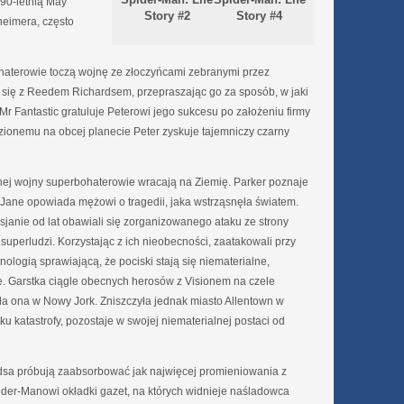
 90-letnią May
Story #2
Story #4
heimera, często
ohaterowie toczą wojnę ze złoczyńcami zebranymi przez
się z Reedem Richardsem, przepraszając go za sposób, w jaki
j. Mr Fantastic gratuluje Peterowi jego sukcesu po założeniu firmy
ezionemu na obcej planecie Peter zyskuje tajemniczy czarny
nej wojny superbohaterowie wracają na Ziemię. Parker poznaje
 Jane opowiada mężowi o tragedii, jaka wstrząsnęła światem.
janie od lat obawiali się zorganizowanego ataku ze strony
uperludzi. Korzystając z ich nieobecności, zaatakowali przy
ologią sprawiającą, że pociski stają się niematerialne,
e. Garstka ciągle obecnych herosów z Visionem na czele
afiła ona w Nowy Jork. Zniszczyła jednak miasto Allentown w
u katastrofy, pozostaje w swojej niematerialnej postaci od
dsa próbują zaabsorbować jak najwięcej promieniowania z
pider-Manowi okładki gazet, na których widnieje naśladowca