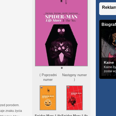
Rekla
Biograf
Kaine
Kaine by
został w
⟨ Poprzedni
Następny numer
numer
⟩
przed porodem.
daje znaku życia
Spider-Man: Life
Spider-Man: Life