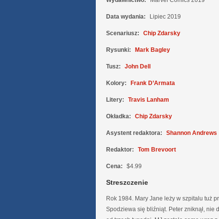
Wydawnictwo:
Marvel Comics 2019
Data wydania:
Lipiec 2019
Scenariusz:
Chip Zdarsky
Rysunki:
Mark Bagley
Tusz:
John Dell
Kolory:
Frank D’Armata
Litery:
Travis Lanham
Okładka:
Chip Zdarsky
Asystent redaktora:
Shannon Andrews
Redaktor:
Tom Brevoort
Cena:
$4.99
Streszczenie
Rok 1984. Mary Jane leży w szpitalu tuż 
Spodziewa się bliźniąt. Peter zniknął, nie 