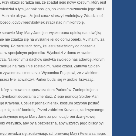
 Przy okazji zdradza mu, że zbadał jego nowy kostium, który jest
iedział o tym, jednak nosi go, bo kostium wzmacnia jego siłę i
-Man nie ukrywa, że jest coraz starszy i wolniejszy. Zdradza też,
bcego, gdyby kiedykolwiek stracił nad nim kontrolę.
 sprawie May. Mary Jane jest wyczerpana opieką nad dwójką
utnie nie zgadza się na wysłanie jej do domu opieki. MJ ma mu za
 ciotką. Po zarzutach żony, że jest uzależniony od noszenia
cza w specjalnym pojemniku. Wychodzi z domu w swoim
etrza. Na jednym z dachów spotyka swojego naśladowcę, którym
horuje na raka i nie zostało mu wiele czasu. Zatruwa Spider-
go żywcem na cmentarzu. Wypomina Pająkowi, że z wiekiem
rzez tyle lat walczył. Parker budzi się w grobie, krzycząc.
m, który samowolnie opuszcza dom Parkerów. Zaniepokojona
go. Symbiont dociera na cmentarz. Z jego pomocą Spider-Man
je Kravena. Coś jest jednak nie tak, kostium przybrał postać
daje się tracić kontrolę. Przed zabiciem Kravena, zachwyconego
powstrzymuje męża Mary Jane za pomocą broni dźwiękowej.
obi wszystko, aby była bezpieczna, aby wszyscy jego bliscy byli.
i wyprowadza się, zostawiając schorowaną May i Petera samego.