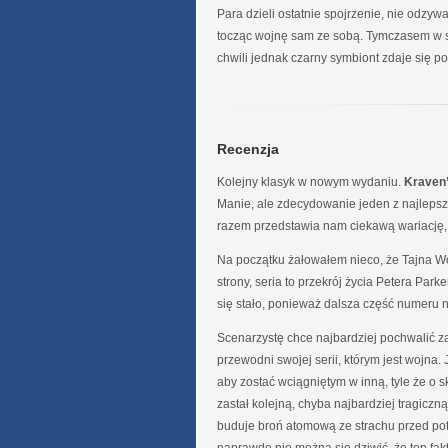
Para dzieli ostatnie spojrzenie, nie odzywa
tocząc wojnę sam ze sobą. Tymczasem w s
chwili jednak czarny symbiont zdaje się p
Recenzja
Kolejny klasyk w nowym wydaniu.
Kraven’
Manie, ale zdecydowanie jeden z najlepsz
razem przedstawia nam ciekawą wariację, łą
Na początku żałowałem nieco, że Tajna Woj
strony, seria to przekrój życia Petera Par
się stało, ponieważ dalsza część numeru n
Scenarzystę chce najbardziej pochwalić za
przewodni swojej serii, którym jest wojna. J
aby zostać wciągniętym w inną, tyle że o 
zastał kolejną, chyba najbardziej tragiczną
buduje broń atomową ze strachu przed po