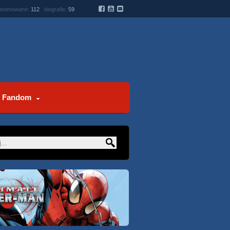
 animowane:
112
biografie:
59
Fandom