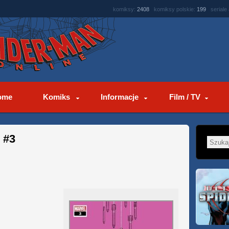
komiksy:
2408
komiksy polskie:
199
seriale
ome
Komiks
Informacje
Film / TV
 #3