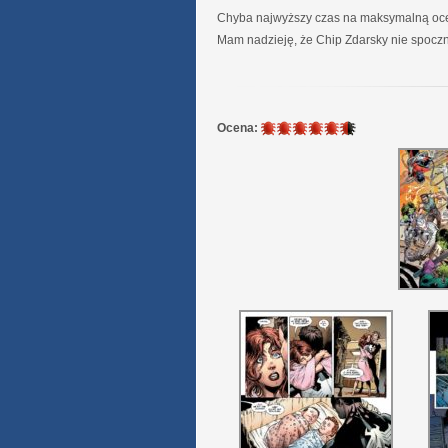
Chyba najwyższy czas na maksymalną ocenę
Mam nadzieję, że Chip Zdarsky nie spoczn
5.5
Ocena:
/
6