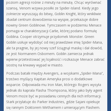
poziom agresji rośnie z minuty na minutę. Chcąc wyrównać
szansę, Venom wzywa posiłki ze Spider-Island. Kiedy jego
żołnierze wyruszają do bitwy, Goblin Knight, który wnikliwie
zbadał centrum dowodzenia na wyspie, przekazuje dobre
nowiny Green Goblinowi. Tymczasem w podziemiu Menace
pomaga w charakteryzacji Carlie, której podano formułę
Goblina. Cooper otrzymuje przydomek Monster. Green
Goblin usiłuje wydobyć od niej prawdziwe imię Spider-Mana,
ale ta pragnie, by jej nowy szef ściągnął maskę i dał dowód,
że jest Normanem Osbornem. Goblin zamierza jednak
wpierw przetestować jej lojalność i rozkazuje Menace zabrać
siostrę na krwawy wypad w miasto.
Podczas batalii między Avengers, a wojskami „Spider-Mana”,
trzeźwo myślący Kapitan Ameryka prosi o dodatkowe
wsparcie. Odpowiada mu Iron Man, którego Rogers wysyła
jednak do kaprala Flasha Thompsona, który jako były agent
Venom może być w posiadaniu cennych dla nich informacji.
Stark przylatuje do Parker Industries, gdzie Sajani opiekuje
się rannym Doktorem Wirthamem i umierającym Flashem.