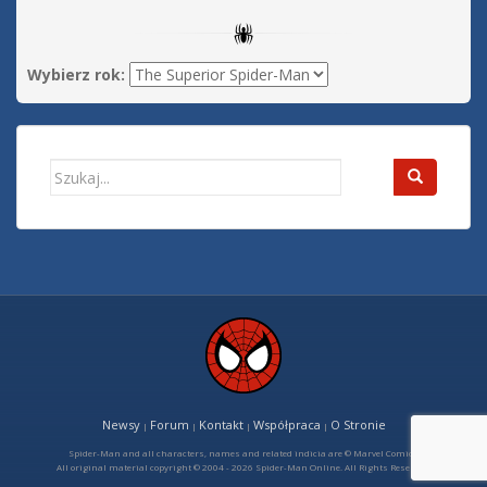
Wybierz rok:
Search
for:
Newsy
Forum
Kontakt
Współpraca
O Stronie
|
|
|
|
Spider-Man and all characters, names and related indicia are © Marvel Comics
All original material copyright © 2004 - 2026 Spider-Man Online. All Rights Reserved.