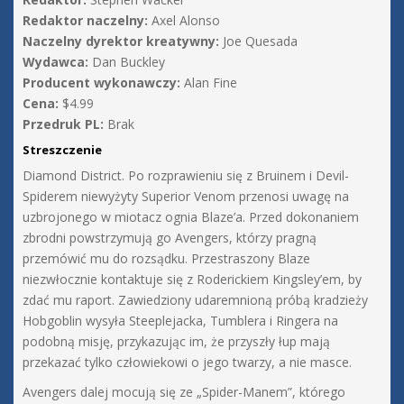
Redaktor naczelny:
Axel Alonso
Naczelny dyrektor kreatywny:
Joe Quesada
Wydawca:
Dan Buckley
Producent wykonawczy:
Alan Fine
Cena:
$4.99
Przedruk PL:
Brak
Streszczenie
Diamond District. Po rozprawieniu się z Bruinem i Devil-
Spiderem niewyżyty Superior Venom przenosi uwagę na
uzbrojonego w miotacz ognia Blaze’a. Przed dokonaniem
zbrodni powstrzymują go Avengers, którzy pragną
przemówić mu do rozsądku. Przestraszony Blaze
niezwłocznie kontaktuje się z Roderickiem Kingsley’em, by
zdać mu raport. Zawiedziony udaremnioną próbą kradzieży
Hobgoblin wysyła Steeplejacka, Tumblera i Ringera na
podobną misję, przykazując im, że przyszły łup mają
przekazać tylko człowiekowi o jego twarzy, a nie masce.
Avengers dalej mocują się ze „Spider-Manem”, którego