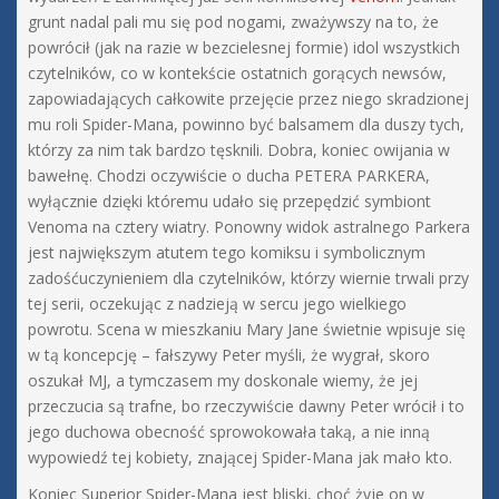
grunt nadal pali mu się pod nogami, zważywszy na to, że
powrócił (jak na razie w bezcielesnej formie) idol wszystkich
czytelników, co w kontekście ostatnich gorących newsów,
zapowiadających całkowite przejęcie przez niego skradzionej
mu roli Spider-Mana, powinno być balsamem dla duszy tych,
którzy za nim tak bardzo tęsknili. Dobra, koniec owijania w
bawełnę. Chodzi oczywiście o ducha PETERA PARKERA,
wyłącznie dzięki któremu udało się przepędzić symbiont
Venoma na cztery wiatry. Ponowny widok astralnego Parkera
jest największym atutem tego komiksu i symbolicznym
zadośćuczynieniem dla czytelników, którzy wiernie trwali przy
tej serii, oczekując z nadzieją w sercu jego wielkiego
powrotu. Scena w mieszkaniu Mary Jane świetnie wpisuje się
w tą koncepcję – fałszywy Peter myśli, że wygrał, skoro
oszukał MJ, a tymczasem my doskonale wiemy, że jej
przeczucia są trafne, bo rzeczywiście dawny Peter wrócił i to
jego duchowa obecność sprowokowała taką, a nie inną
wypowiedź tej kobiety, znającej Spider-Mana jak mało kto.
Koniec Superior Spider-Mana jest bliski, choć żyje on w