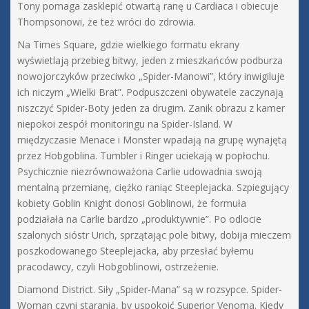
Tony pomaga zasklepić otwartą ranę u Cardiaca i obiecuje
Thompsonowi, że też wróci do zdrowia.
Na Times Square, gdzie wielkiego formatu ekrany
wyświetlają przebieg bitwy, jeden z mieszkańców podburza
nowojorczyków przeciwko „Spider-Manowi”, który inwigiluje
ich niczym „Wielki Brat”. Podpuszczeni obywatele zaczynają
niszczyć Spider-Boty jeden za drugim. Zanik obrazu z kamer
niepokoi zespół monitoringu na Spider-Island. W
międzyczasie Menace i Monster wpadają na grupę wynajętą
przez Hobgoblina. Tumbler i Ringer uciekają w popłochu.
Psychicznie niezrównoważona Carlie udowadnia swoją
mentalną przemianę, ciężko raniąc Steeplejacka. Szpiegujący
kobiety Goblin Knight donosi Goblinowi, że formuła
podziałała na Carlie bardzo „produktywnie”. Po odlocie
szalonych sióstr Urich, sprzątając pole bitwy, dobija mieczem
poszkodowanego Steeplejacka, aby przesłać byłemu
pracodawcy, czyli Hobgoblinowi, ostrzeżenie.
Diamond District. Siły „Spider-Mana” są w rozsypce. Spider-
Woman czyni starania, by uspokoić Superior Venoma. Kiedy