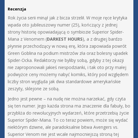
Recenzja
Rok życia serii minął jak z bicza strzelił. W moje ręce krytyka
wpada oto jubileuszowy numer (25), kończący z jednej
strony historię opowiadającą o symbiozie Superior Spider-
Mana z Venomem (
DARKEST HOURS
), a z drugiej bardzo
płynnie przechodzący w nową erę, która zapowiada powrót
Green Goblina na podium mistrzów zła oraz bolesny upadek
Spider-Ocka. Redaktorzy nie byliby sobą, gdyby z tej okazji
nie zaproponowali jakieś niespodzianki, i tak oto przy małej
podwyżce ceny możemy nabyć komiks, który pod względem
liczby stron wygląda jak dwa standardowe amerykańskie
zeszyty, sklejone ze sobą.
Jedno jest pewne – na nudę nie można narzekać, gdy czyta
się ten numer. Jego każda strona ma znaczenie dla fabuły, bo
przybliża do rewolucyjnych wydarzeń, które przetrzebią życie
Superior Spider-Mana. To co teraz powiem, może się wydać
niektórym dziwne, ale paradoksalnie bitwa Avengers vs.
Superior Venom nie jest wcale najmocniejszą stroną tej