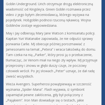
Goblin Underground. Urich otrzymuje drogą elektroniczną
wiadomość od Kingsley’a. Green Goblin rozmawia przez
video z jego byłym zleceniodawcą, którego wyzywa na
pojedynek. Hobgoblin podnosi rzuconą rękawicę. Wojna
Goblinów zostaje wypowiedziana.
May i Jay odbierają Mary Jane Watson z komisariatu policji.
Kapitan Yuri Watanabe zapowiada, że nie odpuści sprawy
porwania Carlie. MJ obiecuje później porozmawiać z
Jamesonami na temat „Petera” i wraca taksówką do domu.
Tam czeka na nią „Parker”, który prosi ją o przebaczenie,
tłumacząc, że Venom miał na niego zły wpływ. MJ przyjmuje
przeprosiny i znowu w głębi duszy czuje, że poczciwy
człowiek wrócił. Po jej słowach „Peter” uznaje, że dał radę
zwieść wszystkich.
Wieża Avengers. Superherosi powątpiewają w szczerość
wyznania „Spider-Mana”. Flash wyjawia, iż symbiont
zapamiętał pewne zakłócenia, gdy był połączony z
„Pająkiem”. Iron Man dowiaduje się o testach, jakie