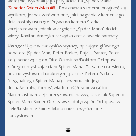
wcześniej wykonali jego przyjaciele na „Spider-Manie”
(
Superior Spider-Man #8
). Postanawia samemu przyjrzeć się
wynikom, jednak zarówno one, jak i nagrania z kamer tego
dnia zostały usunięte. Prywatna kamera Starka
zarejestrowała jednak wtargnięcie „Spider-Mana” do ich
wieży. Kapitan Ameryka zarządza aresztowanie sprawcy.
Uwaga:
Ujęte w cudzysłów wyrazy, opisujące głównego
bohatera (Spider-Man, Peter Parker, Pająk, Parker, Peter
itd.), odnoszą się do Otto Octaviusa/Doktora Octopusa,
którego umysł zajął ciało Spider-Mana. Te same określenia,
bez cudzysłowu, charakteryzują z kolei Petera Parkera
(oryginalnego Spider-Mana) – ewentualnie jego
ducha/astralną formę/świadomość/osobowość itp.
Natomiast bardziej sprecyzowane nazwy, takie jak Superior
Spider-Man i Spider-Ock, zawsze dotyczą Dr. Octopusa w
ciele/kostiumie Spider-Mana i nie są wyróżnione
cudzysłowem.