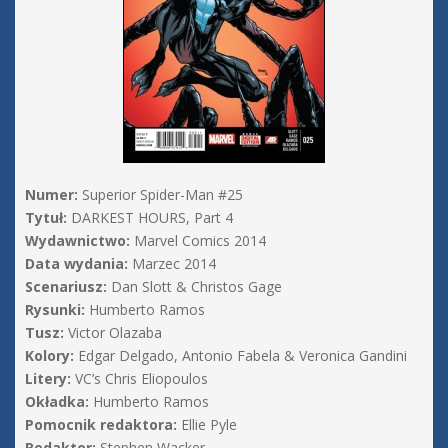
Numer:
Superior Spider-Man #25
Tytuł:
DARKEST HOURS, Part 4
Wydawnictwo:
Marvel Comics 2014
Data wydania:
Marzec 2014
Scenariusz:
Dan Slott & Christos Gage
Rysunki:
Humberto Ramos
Tusz:
Victor Olazaba
Kolory:
Edgar Delgado, Antonio Fabela & Veronica Gandini
Litery:
VC’s Chris Eliopoulos
Okładka:
Humberto Ramos
Pomocnik redaktora:
Ellie Pyle
Redaktor:
Stephen Wacker