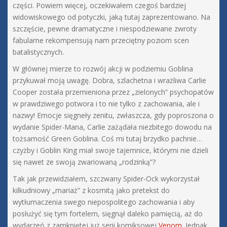
części. Powiem więcej, oczekiwałem czegoś bardziej
widowiskowego od potyczki, jaką tutaj zaprezentowano. Na
szczęście, pewne dramatyczne i niespodziewane zwroty
fabularne rekompensują nam przeciętny poziom scen
batalistycznych.
W głównej mierze to rozwój akcji w podziemiu Goblina
przykuwał moją uwagę. Dobra, szlachetna i wrażliwa Carlie
Cooper została przemieniona przez „zielonych” psychopatów
w prawdziwego potwora i to nie tylko z zachowania, ale i
nazwy! Emocje sięgneły zenitu, zwłaszcza, gdy poproszona o
wydanie Spider-Mana, Carlie zażądała niezbitego dowodu na
tożsamość Green Goblina. Coś mi tutaj brzydko pachnie…
czyżby i Goblin King miał swoje tajemnice, którymi nie dzieli
się nawet ze swoją zwariowaną „rodzinką”?
Tak jak przewidziałem, szczwany Spider-Ock wykorzystał
kilkudniowy „mariaż” z kosmitą jako pretekst do
wytłumaczenia swego niepospolitego zachowania i aby
posłużyć się tym fortelem, sięgnął daleko pamięcią, aż do
wydarzeń z zamkniętej już serii komiksowej
Venom
. Jednak