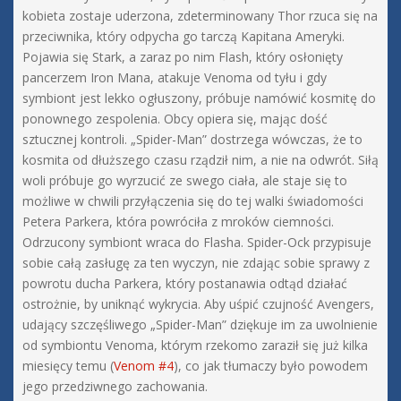
kobieta zostaje uderzona, zdeterminowany Thor rzuca się na
przeciwnika, który odpycha go tarczą Kapitana Ameryki.
Pojawia się Stark, a zaraz po nim Flash, który osłonięty
pancerzem Iron Mana, atakuje Venoma od tyłu i gdy
symbiont jest lekko ogłuszony, próbuje namówić kosmitę do
ponownego zespolenia. Obcy opiera się, mając dość
sztucznej kontroli. „Spider-Man” dostrzega wówczas, że to
kosmita od dłuższego czasu rządził nim, a nie na odwrót. Siłą
woli próbuje go wyrzucić ze swego ciała, ale staje się to
możliwe w chwili przyłączenia się do tej walki świadomości
Petera Parkera, która powróciła z mroków ciemności.
Odrzucony symbiont wraca do Flasha. Spider-Ock przypisuje
sobie całą zasługę za ten wyczyn, nie zdając sobie sprawy z
powrotu ducha Parkera, który postanawia odtąd działać
ostrożnie, by uniknąć wykrycia. Aby uśpić czujność Avengers,
udający szczęśliwego „Spider-Man” dziękuje im za uwolnienie
od symbiontu Venoma, którym rzekomo zaraził się już kilka
miesięcy temu (
Venom #4
), co jak tłumaczy było powodem
jego przedziwnego zachowania.