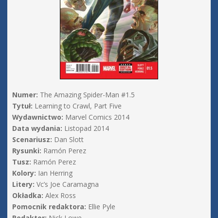
Numer:
The Amazing Spider-Man #1.5
Tytuł:
Learning to Crawl, Part Five
Wydawnictwo:
Marvel Comics 2014
Data wydania:
Listopad 2014
Scenariusz:
Dan Slott
Rysunki:
Ramón Perez
Tusz:
Ramón Perez
Kolory:
Ian Herring
Litery:
Vc’s Joe Caramagna
Okładka:
Alex Ross
Pomocnik redaktora:
Ellie Pyle
Redaktor:
Nick Lowe