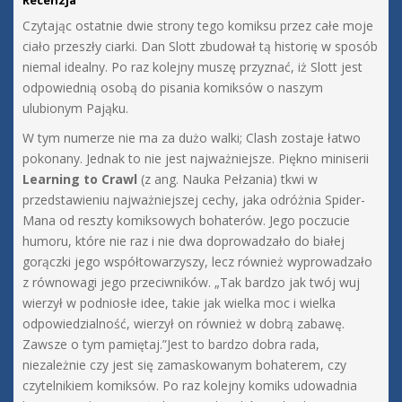
Recenzja
Czytając ostatnie dwie strony tego komiksu przez całe moje
ciało przeszły ciarki. Dan Slott zbudował tą historię w sposób
niemal idealny. Po raz kolejny muszę przyznać, iż Slott jest
odpowiednią osobą do pisania komiksów o naszym
ulubionym Pająku.
W tym numerze nie ma za dużo walki; Clash zostaje łatwo
pokonany. Jednak to nie jest najważniejsze. Piękno miniserii
Learning to Crawl
(z ang. Nauka Pełzania) tkwi w
przedstawieniu najważniejszej cechy, jaka odróżnia Spider-
Mana od reszty komiksowych bohaterów. Jego poczucie
humoru, które nie raz i nie dwa doprowadzało do białej
gorączki jego współtowarzyszy, lecz również wyprowadzało
z równowagi jego przeciwników. „Tak bardzo jak twój wuj
wierzył w podniosłe idee, takie jak wielka moc i wielka
odpowiedzialność, wierzył on również w dobrą zabawę.
Zawsze o tym pamiętaj.”Jest to bardzo dobra rada,
niezależnie czy jest się zamaskowanym bohaterem, czy
czytelnikiem komiksów. Po raz kolejny komiks udowadnia