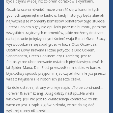
bycie czymś więcej niż zbiorem obrazków z dymkami.
Ostatnia scena również może znaleźć się w kanonie tych
godnych zapamiętania kadrów, kiedy historycy będą zbierali
najważniejsze momenty komiksów bohaterów tego stulecia.
Petera Parkera nigdy nie opuściło poczucie humoru, pomimo
wszystkich tragicznych momentów, jakie możemy dostrzec
na tej stronie (między innymi śmierć wuja Bena i Gwen Stacy,
wyswobodzenie się spod gruzu w bazie Otto Octaviusa,
Ostatnie Łowy Kravena i liczne potyczki z Doc Ockiem,
Sandmanem, Green Goblinem czy Lizardem). Jest to
fantastyczne uhonorowanie ostatnich pięćdziesięciu dwóch
lat Spider-Mana. Dan Slott przeszedł sam siebie, w bardzo
błyskotliwy sposób przypominając czytelnikom ile już przeszli
wraz z Pająkiem i ile historii ich jeszcze czeka.
Na dole ostatniej strony widnieje napis: „To be continued…
Forever & ever” (z ang. „Ciąg dalszy nastąpi…Na wieki
wieków”). Jeśli nie jest to kwintesencja komiksów, to nie
wiem co jest. Czapki z głów. Szkoda, że nie da się dać
wyższej oceny niż sześć.