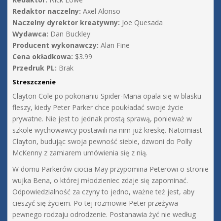
Redaktor naczelny:
Axel Alonso
Naczelny dyrektor kreatywny:
Joe Quesada
Wydawca:
Dan Buckley
Producent wykonawczy:
Alan Fine
Cena okładkowa:
$3.99
Przedruk PL:
Brak
Streszczenie
Clayton Cole po pokonaniu Spider-Mana opala się w blasku
fleszy, kiedy Peter Parker chce poukładać swoje życie
prywatne. Nie jest to jednak prostą sprawą, ponieważ w
szkole wychowawcy postawili na nim już kreskę. Natomiast
Clayton, budując swoja pewność siebie, dzwoni do Polly
McKenny z zamiarem umówienia się z nią.
W domu Parkerów ciocia May przypomina Peterowi o stronie
wujka Bena, o której młodzieniec zdaje się zapominać.
Odpowiedzialność za czyny to jedno, ważne też jest, aby
cieszyć się życiem. Po tej rozmowie Peter przeżywa
pewnego rodzaju odrodzenie. Postanawia żyć nie według