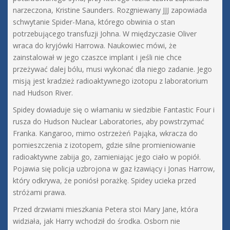
narzeczona, Kristine Saunders. Rozgniewany JJJ zapowiada
schwytanie Spider-Mana, którego obwinia o stan
potrzebującego transfuzji Johna. W międzyczasie Oliver
wraca do kryjówki Harrowa. Naukowiec mówi, że
zainstalował w jego czaszce implant i jeśli nie chce
przeżywać dalej bólu, musi wykonać dla niego zadanie. Jego
misją jest kradzież radioaktywnego izotopu z laboratorium
nad Hudson River.
Spidey dowiaduje się o włamaniu w siedzibie Fantastic Four i
rusza do Hudson Nuclear Laboratories, aby powstrzymać
Franka. Kangaroo, mimo ostrzeżeń Pająka, wkracza do
pomieszczenia z izotopem, gdzie silne promieniowanie
radioaktywne zabija go, zamieniając jego ciało w popiół.
Pojawia się policja uzbrojona w gaz łzawiący i Jonas Harrow,
który odkrywa, że poniósł porażkę. Spidey ucieka przed
stróżami prawa.
Przed drzwiami mieszkania Petera stoi Mary Jane, która
widziała, jak Harry wchodził do środka. Osborn nie