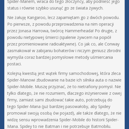
Spider-Manem, wraca do tego złoczyńcy, aby podnieść jego
status i równie szybko usunąć go ze świata żywych.
Nie żałuję Kangaroo, lecz zapamiętam go z dwóch powodu.
Po pierwsze, z powodu przeprowadzenia na nim operacji
przez Jonasa Harrowa, twórcę Hammerheada! Po drugie, z
powodu nietypowej śmierci (spalenie żywcem na popiół
przez promieniowanie radioaktywne). Co jak co, ale Conway
zasmakował w zabijaniu bohaterów i niczym geniusz zbrodni
wymyśla coraz bardziej pomysłowe metody uśmiercania
postaci.
Kolejną kwestią jest wątek firmy samochodowej, która zleca
Spider-Manowi zbudowanie na bazie ich silnika auta o nazwie
Spider-Mobile. Muszę przyznać, że to nietrafiony pomysł. Nie
tylko dlatego, że nie rozumiem, dlaczego inżynierowie z owej
firmy, zamiast sami zbudować takie auto, potrzebują do
tego Spider-Mana (już bardziej pasowałoby, aby Spidey
promował swoją osobą ów pojazd), ale także dlatego, że nie
widzę sensu wprowadzenia Spider-Mobile do historii Spider-
Mana. Spidey to nie Batman i nie potrzebuje Batmobilu.