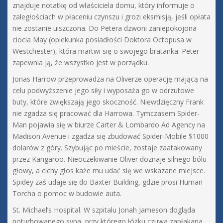
znajduje notatkę od właściciela domu, który informuje o
zaległościach w płaceniu czynszu i grozi eksmisją, jeśli opłata
nie zostanie uiszczona. Do Petera dzwoni zaniepokojona
ciocia May (opiekunka posiadłości Doktora Octopusa w
Westchester), która martwi się o swojego bratanka. Peter
zapewnia ją, że wszystko jest w porządku.
Jonas Harrow przeprowadza na Oliverze operację mającą na
celu podwyższenie jego siły i wyposaża go w odrzutowe
buty, które zwiększają jego skoczność. Niewdzięczny Frank
nie zgadza się pracować dla Harrowa. Tymczasem Spider-
Man pojawia się w biurze Carter & Lombardo Ad Agency na
Madison Avenue i zgadza się zbudować Spider-Mobile $1000
dolarów z góry. Szybując po mieście, zostaje zaatakowany
przez Kangaroo. Nieoczekiwanie Oliver doznaje silnego bólu
głowy, a cichy głos każe mu udać się we wskazane miejsce.
Spidey zaś udaje się do Baxter Building, gdzie prosi Human
Torcha o pomoc w budowie auta.
St. Michael’s Hospital. W szpitalu Jonah Jameson dogląda
poturbowanego syna, przy którego łóżku czuwa zapłakana