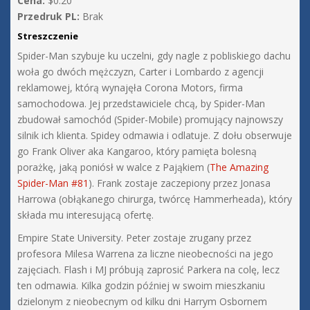
Cena:
$0.20
Przedruk PL:
Brak
Streszczenie
Spider-Man szybuje ku uczelni, gdy nagle z pobliskiego dachu
woła go dwóch mężczyzn, Carter i Lombardo z agencji
reklamowej, którą wynajęła Corona Motors, firma
samochodowa. Jej przedstawiciele chcą, by Spider-Man
zbudował samochód (Spider-Mobile) promujący najnowszy
silnik ich klienta. Spidey odmawia i odlatuje. Z dołu obserwuje
go Frank Oliver aka Kangaroo, który pamięta bolesną
porażkę, jaką poniósł w walce z Pająkiem (
The Amazing
Spider-Man #81
). Frank zostaje zaczepiony przez Jonasa
Harrowa (obłąkanego chirurga, twórcę Hammerheada), który
składa mu interesującą ofertę.
Empire State University. Peter zostaje zrugany przez
profesora Milesa Warrena za liczne nieobecności na jego
zajęciach. Flash i MJ próbują zaprosić Parkera na colę, lecz
ten odmawia. Kilka godzin później w swoim mieszkaniu
dzielonym z nieobecnym od kilku dni Harrym Osbornem