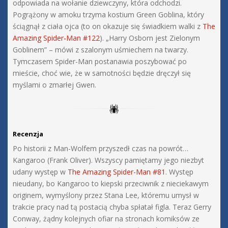
odpowiada na wołanie dziewczyny, która odchodzi.
Pogrążony w amoku trzyma kostium Green Goblina, który
ściągnął z ciała ojca (to on okazuje się świadkiem walki z
The
Amazing Spider-Man #122
). „Harry Osborn jest Zielonym
Goblinem” – mówi z szalonym uśmiechem na twarzy.
Tymczasem Spider-Man postanawia poszybować po
mieście, choć wie, że w samotności będzie dręczył się
myślami o zmarłej Gwen.
Recenzja
Po historii z Man-Wolfem przyszedł czas na powrót…
Kangaroo (Frank Oliver). Wszyscy pamiętamy jego niezbyt
udany występ w
The Amazing Spider-Man #81
. Występ
nieudany, bo Kangaroo to kiepski przeciwnik z nieciekawym
originem, wymyślony przez Stana Lee, któremu umysł w
trakcie pracy nad tą postacią chyba spłatał figla. Teraz Gerry
Conway, żądny kolejnych ofiar na stronach komiksów ze